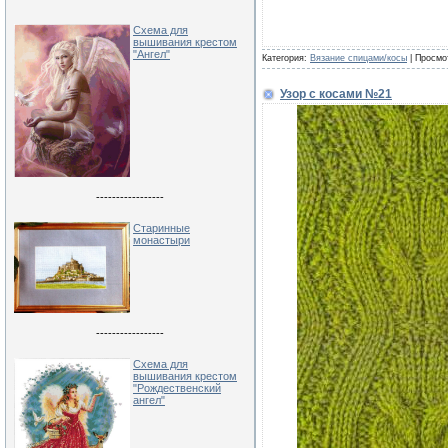
Схема для
вышивания крестом
"Ангел"
Категория:
Вязание спицами/косы
| Просмо
Узор с косами №21
-----------------
Старинные
монастыри
-----------------
Схема для
вышивания крестом
"Рождественский
ангел"