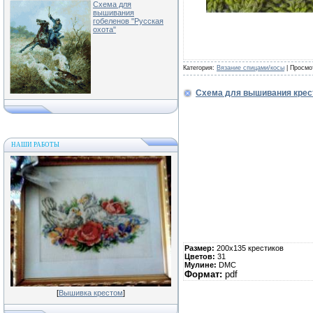
Схема для
вышивания
гобеленов "Русская
охота"
Категория:
Вязание спицами/косы
| Просмо
Схема для вышивания крес
НАШИ РАБОТЫ
Размер:
200х135 крестиков
Цветов:
31
Мулине:
DMC
Формат:
pdf
[
Вышивка крестом
]