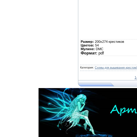
Размер:
200х274 крестиков
Цветов:
54
Мулине:
DMC
Формат:
pdf
Категория:
Схемы для вышивания крестом/
1