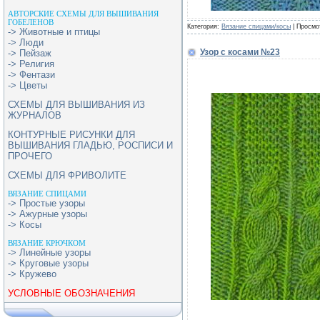
АВТОРСКИЕ СХЕМЫ ДЛЯ ВЫШИВАНИЯ
ГОБЕЛЕНОВ
Категория:
Вязание спицами/косы
| Просмо
-> Животные и птицы
-> Люди
Узор с косами №23
-> Пейзаж
-> Религия
-> Фентази
-> Цветы
СХЕМЫ ДЛЯ ВЫШИВАНИЯ ИЗ
ЖУРНАЛОВ
КОНТУРНЫЕ РИСУНКИ ДЛЯ
ВЫШИВАНИЯ ГЛАДЬЮ, РОСПИСИ И
ПРОЧЕГО
СХЕМЫ ДЛЯ ФРИВОЛИТЕ
ВЯЗАНИЕ СПИЦАМИ
-> Простые узоры
-> Ажурные узоры
-> Косы
ВЯЗАНИЕ КРЮЧКОМ
-> Линейные узоры
-> Круговые узоры
-> Кружево
УСЛОВНЫЕ ОБОЗНАЧЕНИЯ