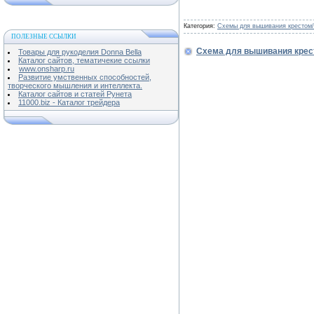
Категория:
Схемы для вышивания крестом/
ПОЛЕЗНЫЕ ССЫЛКИ
Схема для вышивания крес
Товары для рукоделия Donna Bella
Каталог сайтов, тематичекие ссылки
www.onsharp.ru
Развитие умственных способностей,
творческого мышления и интеллекта.
Каталог сайтов и статей Рунета
11000.biz - Каталог трейдера