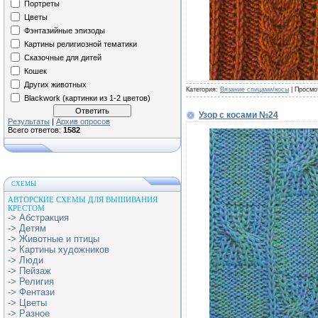
Портреты
Цветы
Фэнтазийные эпизоды
Картины религиозной тематики
Сказочные для дитей
Кошек
Других животных
Категория:
Вязание спицами/косы
| Просмо
Blackwork (картинки из 1-2 цветов)
Узор с косами №24
Результаты
|
Архив опросов
Всего ответов:
1582
СХЕМЫ
АВТОРСКИЕ СХЕМЫ ДЛЯ ВЫШИВАНИЯ
КРЕСТОМ
-> Абстракция
-> Детям
-> Животные и птицы
-> Картины художников
-> Люди
-> Пейзаж
-> Религия
-> Фентази
-> Цветы
-> Разное