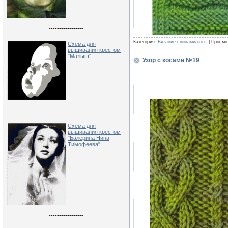
-----------------
Категория:
Вязание спицами/косы
| Просмо
Схема для
вышивания крестом
"Малыш"
Узор с косами №19
-----------------
Схема для
вышивания крестом
"Балерина Нина
Тимофеева"
-----------------