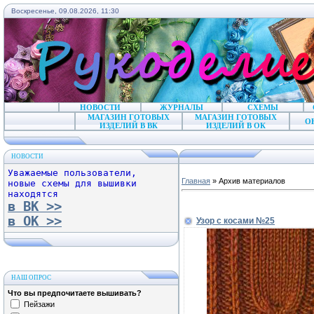
Воскресенье, 09.08.2026, 11:30
НОВОСТИ
ЖУРНАЛЫ
СХЕМЫ
МАГАЗИН ГОТОВЫХ
МАГАЗИН ГОТОВЫХ
О
ИЗДЕЛИЙ В ВК
ИЗДЕЛИЙ В ОК
НОВОСТИ
Уважаемые пользователи,
Главная
»
Архив материалов
новые схемы для вышивки
находятся
в ВК >>
в ОК >>
Узор с косами №25
НАШ ОПРОС
Что вы предпочитаете вышивать?
Пейзажи