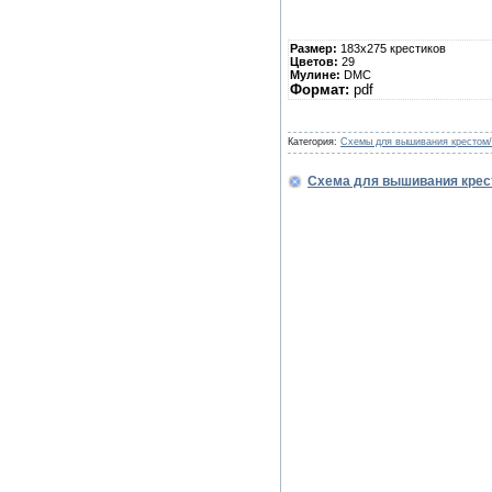
Размер:
183х275 крестиков
Цветов:
29
Мулине:
DMC
Формат:
pdf
Категория:
Схемы для вышивания крестом/
Схема для вышивания крес