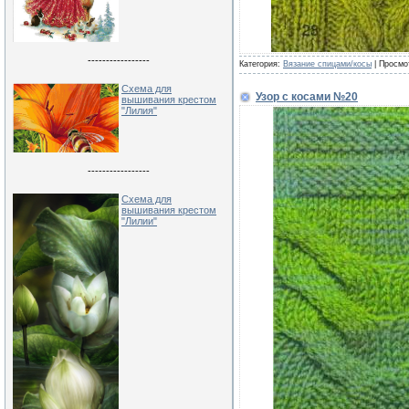
-----------------
Категория:
Вязание спицами/косы
| Просмо
Схема для
Узор с косами №20
вышивания крестом
"Лилия"
-----------------
Схема для
вышивания крестом
"Лилии"