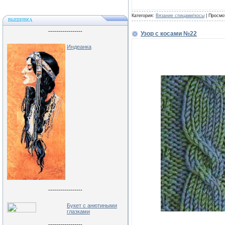
Категория:
Вязание спицами/косы
| Просмо
ВЫШИВКА
-----------------
Узор с косами №22
Индеанка
-----------------
Букет с анютиными
глазками
-----------------