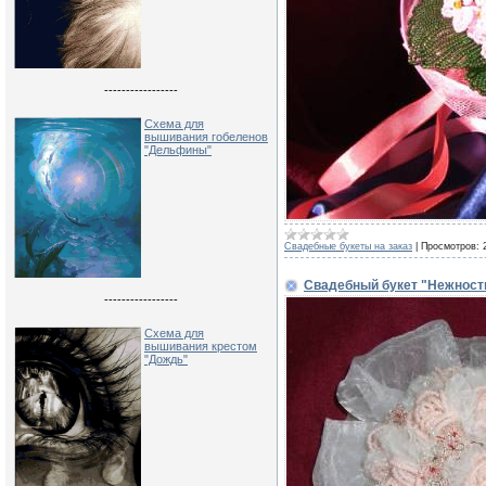
-----------------
Схема для
вышивания гобеленов
"Дельфины"
Свадебные букеты на заказ
|
Просмотров:
Свадебный букет "Нежност
-----------------
Схема для
вышивания крестом
"Дождь"