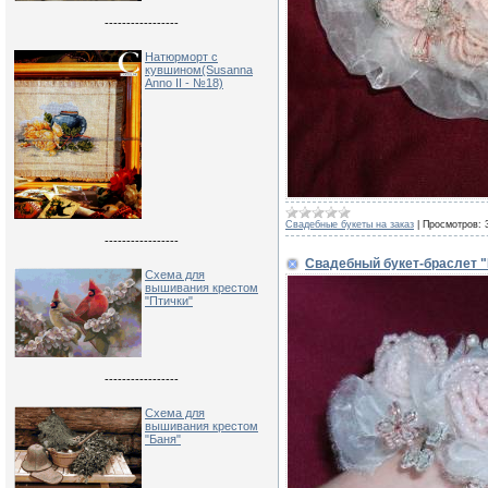
-----------------
Натюрморт с
кувшином(Susanna
Anno II - №18)
Свадебные букеты на заказ
|
Просмотров:
-----------------
Свадебный букет-браслет 
Схема для
вышивания крестом
"Птички"
-----------------
Схема для
вышивания крестом
"Баня"