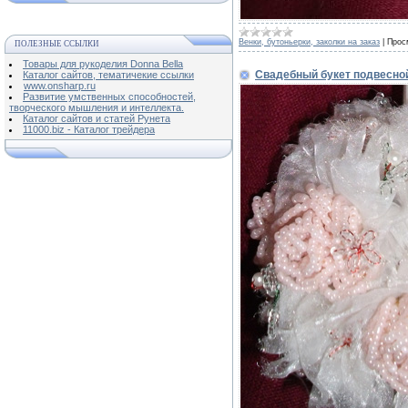
Венки, бутоньерки, заколки на заказ
|
Прос
ПОЛЕЗНЫЕ ССЫЛКИ
Товары для рукоделия Donna Bella
Свадебный букет подвесной
Каталог сайтов, тематичекие ссылки
www.onsharp.ru
Развитие умственных способностей,
творческого мышления и интеллекта.
Каталог сайтов и статей Рунета
11000.biz - Каталог трейдера