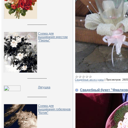
-----------------
Схема для
вышивания крестом
"Пионы"
-----------------
Свадебные аксессуары
|
Просмотров:
2605
Лягушка
Свадебный букет "Фиалков
-----------------
Схема для
вышивания гобеленов
"Котик"