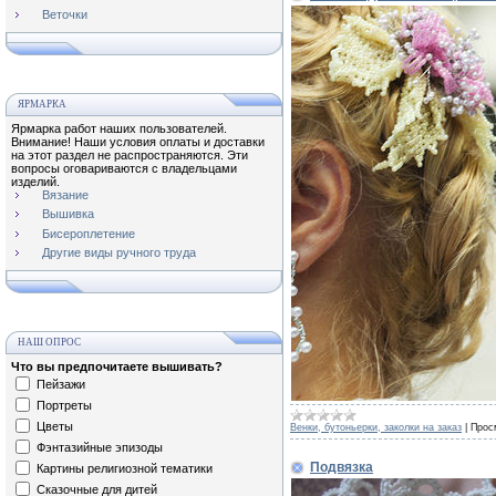
Веточки
ЯРМАРКА
Ярмарка работ наших пользователей.
Внимание! Наши условия оплаты и доставки
на этот раздел не распространяются. Эти
вопросы оговариваются с владельцами
изделий.
Вязание
Вышивка
Бисероплетение
Другие виды ручного труда
НАШ ОПРОС
Что вы предпочитаете вышивать?
Пейзажи
Портреты
Цветы
Венки, бутоньерки, заколки на заказ
|
Прос
Фэнтазийные эпизоды
Подвязка
Картины религиозной тематики
Сказочные для дитей