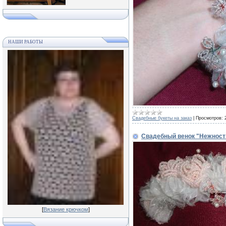
НАШИ РАБОТЫ
Свадебные букеты на заказ
|
Просмотров:
Свадебный венок "Нежност
[
Вязание крючком
]