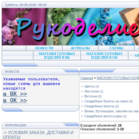
Суббота, 08.08.2026, 09:29
НОВОСТИ
ЖУРНАЛЫ
СХЕМЫ
МАГАЗИН ГОТОВЫХ
МАГАЗИН ГОТОВЫХ
О
ИЗДЕЛИЙ В ВК
ИЗДЕЛИЙ В ОК
НОВОСТИ
Главная
»
МАГАЗИН ГОТОВЫХ ИЗД
Уважаемые пользователи,
новые схемы для вышивки
Цветы
[4]
находятся
Листочки
[1]
в ВК >>
Веточки
[0]
в ОК >>
Свадебные букеты на заказ
[6]
Свадебные букеты
[0]
Венки, бутоньерки, заколки на зак
Свадебные аксессуары
[2]
В разделе объявлений
:
16
ИНФОРМАЦИЯ
Показано объявлений
:
1-10
-> УСЛОВИЯ ЗАКАЗА, ДОСТАВКИ И
ОПЛАТЫ