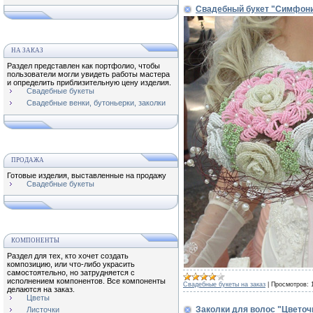
Свадебный букет "Симфон
НА ЗАКАЗ
Раздел представлен как портфолио, чтобы
пользователи могли увидеть работы мастера
и определить приблизительную цену изделия.
Свадебные букеты
Свадебные венки, бутоньерки, заколки
ПРОДАЖА
Готовые изделия, выставленные на продажу
Свадебные букеты
КОМПОНЕНТЫ
Раздел для тех, кто хочет создать
композицию, или что-либо украсить
самостоятельно, но затрудняется с
исполнением компонентов. Все компоненты
Свадебные букеты на заказ
|
Просмотров:
делаются на заказ.
Цветы
Заколки для волос "Цвето
Листочки