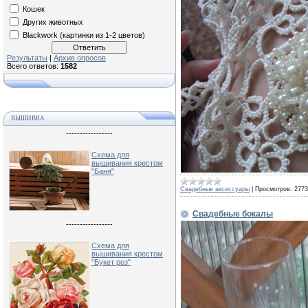
Кошек
Других животных
Blackwork (картинки из 1-2 цветов)
Результаты
|
Архив опросов
Всего ответов:
1582
ВЫШИВКА
-----------------
Схема для
вышивания крестом
"Баня"
Свадебные аксессуары
|
Просмотров:
2773
Свадебные бокалы
-----------------
Схема для
вышивания крестом
"Букет роз"