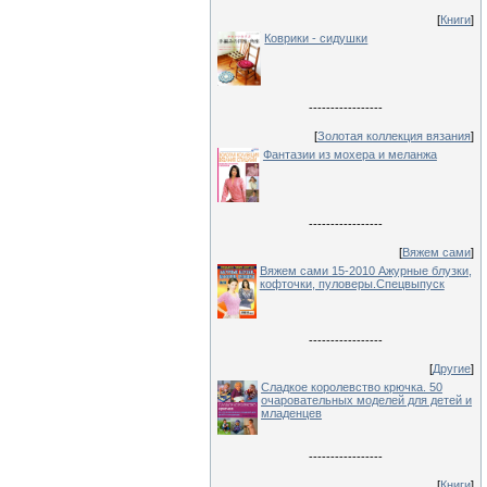
[
Книги
]
Коврики - сидушки
-----------------
[
Золотая коллекция вязания
]
Фантазии из мохера и меланжа
-----------------
[
Вяжем сами
]
Вяжем сами 15-2010 Ажурные блузки,
кофточки, пуловеры.Спецвыпуск
-----------------
[
Другие
]
Сладкое королевство крючка. 50
очаровательных моделей для детей и
младенцев
-----------------
[
Книги
]