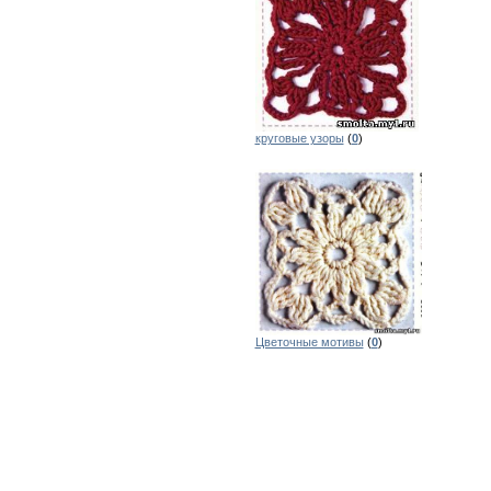
круговые узоры
(
0
)
Цветочные мотивы
(
0
)