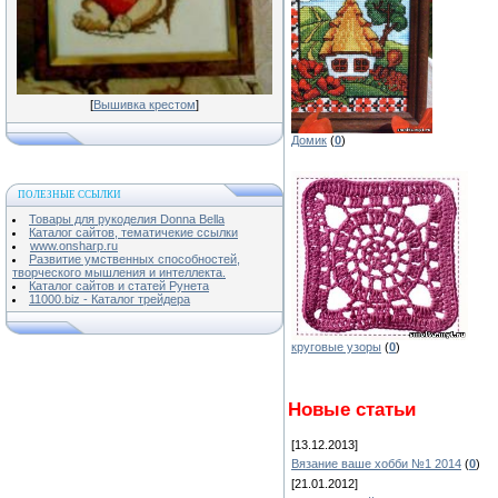
[
Вышивка крестом
]
Домик
(
0
)
ПОЛЕЗНЫЕ ССЫЛКИ
Товары для рукоделия Donna Bella
Каталог сайтов, тематичекие ссылки
www.onsharp.ru
Развитие умственных способностей,
творческого мышления и интеллекта.
Каталог сайтов и статей Рунета
11000.biz - Каталог трейдера
круговые узоры
(
0
)
Новые статьи
[13.12.2013]
Вязание ваше хобби №1 2014
(
0
)
[21.01.2012]