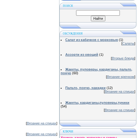
ПОИСК
ОБСУЖДЕНИЯ
Салат из кабачков с морковью
(1)
[
Салаты
]
Ассорти из овощей
(1)
[
Вторые блюда
]
Жакеты, пуловеры, кардиганы, пальто,
пончо
(60)
[
Вязание крючком
]
Пальто, пончо, накидки
(12)
[
Вязание на спицах
]
Жакеты, кардиганы,пуловеры,туники
(54)
[
Вязание на спицах
]
[
Вязание на спицах
]
КЛЮЧИ
[
Вязание на спицах
]
Хочешь качать журналы и схемы