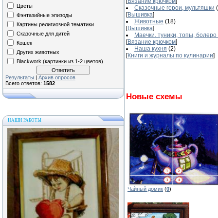
[
Вязание крючком
]
Цветы
Сказочные герои, мультяшки
[
Вышивка
]
Фэнтазийные эпизоды
Животные
(18)
Картины религиозной тематики
[
Вышивка
]
Сказочные для дитей
Маечки, туники, топы, болеро 
[
Вязание крючком
]
Кошек
Наша кухня
(2)
Других животных
[
Книги и журналы по кулинарии
]
Blackwork (картинки из 1-2 цветов)
Результаты
|
Архив опросов
Всего ответов:
1582
Новые схемы
НАШИ РАБОТЫ
Чайный домик
(
0
)