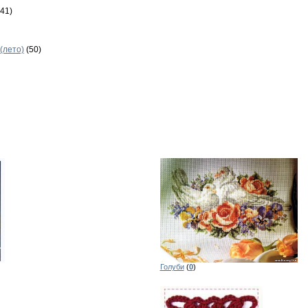
(41)
(лето)
(50)
Голуби
(
0
)