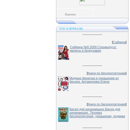
Воронеж
ТОП 10 ЖУРНАЛЫ
-----------------
[
Сабрина
]
Сабрина №8 2009 Спецвыпуск:
жилеты и безрукавки
-----------------
[
Книги по бисероплетению
]
Модные фенечки и украшения из
бисера. Артамонова Елена
-----------------
[
Книги по бисероплетению
]
Бисер для начинающих.Бисер для
начинающих. Техника
бисероплетения, украшения, подарки
-----------------