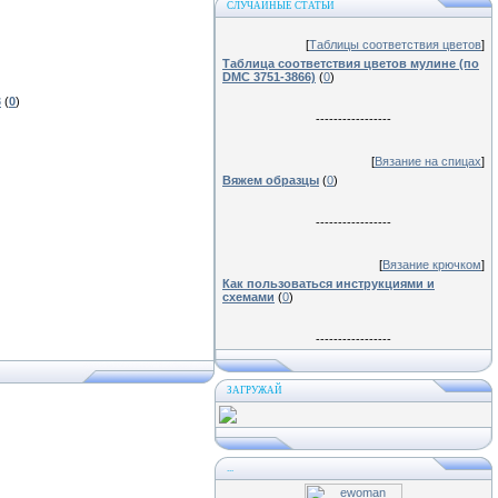
СЛУЧАЙНЫЕ СТАТЬИ
[
Таблицы соответствия цветов
]
Таблица соответствия цветов мулине (по
DMC 3751-3866)
(
0
)
8
(
0
)
-----------------
[
Вязание на спицах
]
Вяжем образцы
(
0
)
-----------------
[
Вязание крючком
]
Как пользоваться инструкциями и
схемами
(
0
)
-----------------
ЗАГРУЖАЙ
...