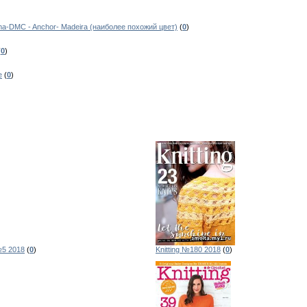
-DMC - Anchor- Madeira (наиболее похожий цвет)
(
0
)
(
0
)
е
(
0
)
№5 2018
(
0
)
Knitting №180 2018
(
0
)