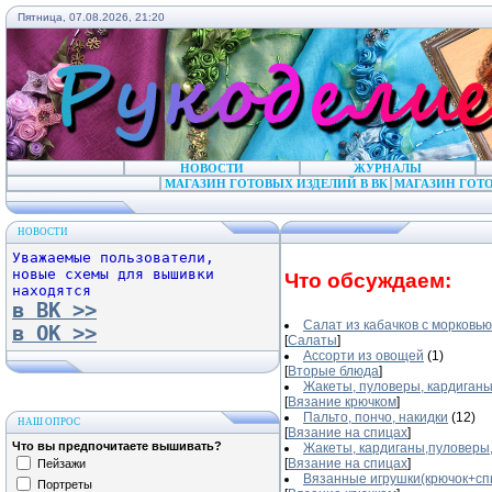
Пятница, 07.08.2026, 21:20
НОВОСТИ
ЖУРНАЛЫ
МАГАЗИН ГОТОВЫХ ИЗДЕЛИЙ В ВК
МАГАЗИН ГОТО
НОВОСТИ
Уважаемые пользователи,
новые схемы для вышивки
Что обсуждаем:
находятся
в ВК >>
Салат из кабачков с морковью
в ОК >>
[
Салаты
]
Ассорти из овощей
(1)
[
Вторые блюда
]
Жакеты, пуловеры, кардиганы,
[
Вязание крючком
]
Пальто, пончо, накидки
(12)
НАШ ОПРОС
[
Вязание на спицах
]
Что вы предпочитаете вышивать?
Жакеты, кардиганы,пуловеры
[
Вязание на спицах
]
Пейзажи
Вязанные игрушки(крючок+сп
Портреты