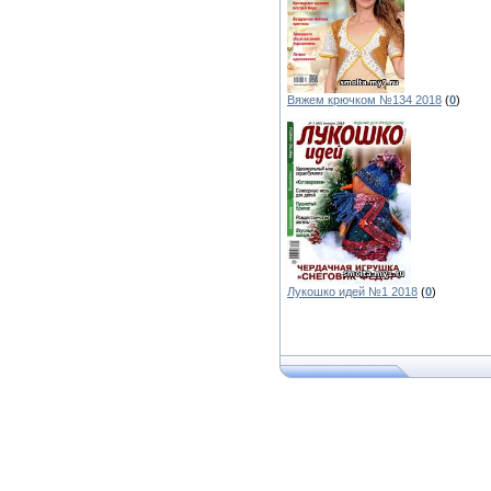
Вяжем крючком №134 2018
(
0
)
Лукошко идей №1 2018
(
0
)