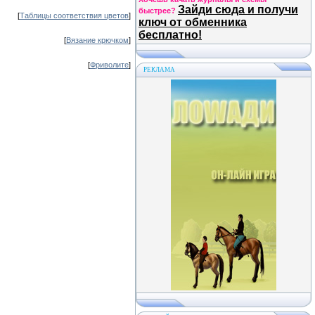
Зайди сюда и получи
быстрее?
[
Таблицы соответствия цветов
]
ключ от обменника
бесплатно!
[
Вязание крючком
]
[
Фриволите
]
РЕКЛАМА