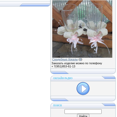
Свадебные бокалы
(
0
)
Заказать изделие можно по телефону
+ 7(951)853-61-13
ОНЛАЙН РАДИО
ПОИСК