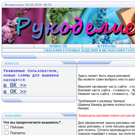
Воскресенье, 09.08.2026, 08:53
НОВОСТИ
ЖУРНАЛЫ
МАГАЗИН ГОТОВЫХ ИЗДЕЛИЙ В ВК
МАГАЗИН ГОТО
НОВОСТИ
Уважаемые пользователи,
новые схемы для вышивки
Здесь может быть ваша реклама!
находятся
Вы можете сами выбрать место расп
в ВК >>
Верхняя заглавная часть сайта - сто
в ОК >>
Боковая часть сайта - стоимость - 8р
Нижняя часть сайта - стоимость - 5р
Требования к размеру банера!
Ширина банера должна полностью с
банере.
Запрещена реклама порно-ресурсов
НАШ ОПРОС
Что вы предпочитаете вышивать?
Для оформления заказа рекламы свяж
заказ рекламы, в теле письма долже
Пейзажи
для оплаты. Оплата производится п
Портреты
показов подойдет к концу, вы получ