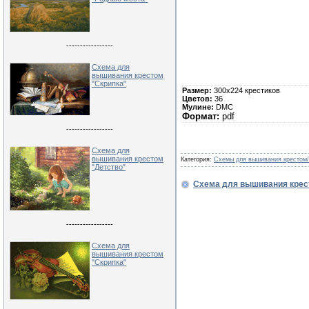
-----------------
Схема для
вышивания крестом
"Скрипка"
Размер:
300х224 крестиков
Цветов:
36
Мулине:
DMC
Формат:
pdf
-----------------
Схема для
вышивания крестом
Категория:
Схемы для вышивания крестом
"Детство"
Схема для вышивания крес
-----------------
Схема для
вышивания крестом
"Скрипка"