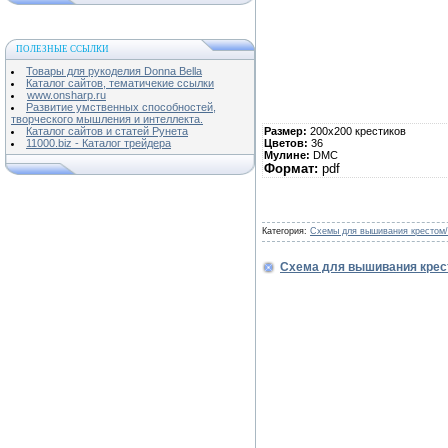
ПОЛЕЗНЫЕ ССЫЛКИ
Товары для рукоделия Donna Bella
Каталог сайтов, тематичекие ссылки
www.onsharp.ru
Развитие умственных способностей,
творческого мышления и интеллекта.
Размер:
200х200 крестиков
Каталог сайтов и статей Рунета
Цветов:
36
11000.biz - Каталог трейдера
Мулине:
DMC
Формат:
pdf
Категория:
Схемы для вышивания крестом
Схема для вышивания крес