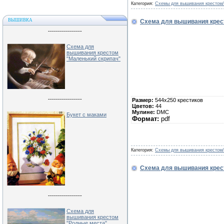
Категория:
Схемы для вышивания крестом
ВЫШИВКА
Схема для вышивания крес
-----------------
Схема для
вышивания крестом
"Маленький скрипач"
-----------------
Размер:
544х250 крестиков
Цветов:
44
Мулине:
DMC
Букет с маками
Формат:
pdf
Категория:
Схемы для вышивания крестом
Схема для вышивания крес
-----------------
Схема для
вышивания крестом
"Родные места"