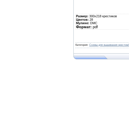
Размер:
300х218 крестиков
Цветов:
28
Мулине:
DMC
Формат:
pdf
Категория:
Схемы для вышивания крестом