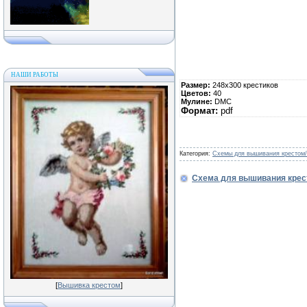
НАШИ РАБОТЫ
Размер:
248х300 крестиков
Цветов:
40
Мулине:
DMC
Формат:
pdf
Категория:
Схемы для вышивания крестом
Схема для вышивания крес
[
Вышивка крестом
]