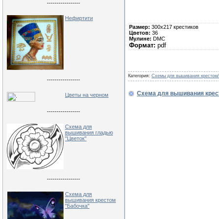
-----------------
Нефиртити
Размер:
300х217 крестиков
Цветов:
36
Мулине:
DMC
Формат:
pdf
Категория:
Схемы для вышивания крестом
-----------------
Схема для вышивания крес
Цветы на черном
-----------------
Схема для
вышивания гладью
"Цветок"
-----------------
Схема для
вышивания крестом
"Бабочка"