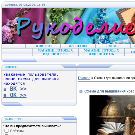
Суббота, 08.08.2026, 16:36
НОВОСТИ
ЖУРНАЛЫ
СХЕМЫ
МАГАЗИН ГОТОВЫХ
МАГАЗИН ГОТОВЫХ
О
ИЗДЕЛИЙ В ВК
ИЗДЕЛИЙ В ОК
НОВОСТИ
Уважаемые пользователи,
Главная
»
Схемы для вышивания кр
новые схемы для вышивки
находятся
в ВК >>
Схема для вышивания крес
в ОК >>
НАШ ОПРОС
Что вы предпочитаете вышивать?
Пейзажи