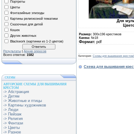
Портреты
Цветы
Фэнтазийные эпизоды
Картины религиозной тематики
Для мул
Сказочные для дитей
Цвет
Кошек
Размер:
300х196 крестиков
Других животных
Канва:
№18
Blackwork (картинки из 1-2 цветов)
Формат:
pdf
Результаты
|
Архив опросов
Всего ответов:
1582
Категория:
Схемы для вышивания крестом
Схема для вышивания крес
СХЕМЫ
АВТОРСКИЕ СХЕМЫ ДЛЯ ВЫШИВАНИЯ
КРЕСТОМ
-> Абстракция
-> Детям
-> Животные и птицы
-> Картины художников
-> Люди
-> Пейзаж
-> Религия
-> Фентази
-> Цветы
-> Разное