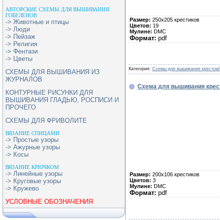
АВТОРСКИЕ СХЕМЫ ДЛЯ ВЫШИВАНИЯ
ГОБЕЛЕНОВ
Размер:
250х205 крестиков
-> Животные и птицы
Цветов:
19
-> Люди
Мулине:
DMC
-> Пейзаж
Формат:
pdf
-> Религия
-> Фентази
-> Цветы
Категория:
Схемы для вышивания крестом
СХЕМЫ ДЛЯ ВЫШИВАНИЯ ИЗ
ЖУРНАЛОВ
Схема для вышивания крес
КОНТУРНЫЕ РИСУНКИ ДЛЯ
ВЫШИВАНИЯ ГЛАДЬЮ, РОСПИСИ И
ПРОЧЕГО
СХЕМЫ ДЛЯ ФРИВОЛИТЕ
ВЯЗАНИЕ СПИЦАМИ
-> Простые узоры
-> Ажурные узоры
-> Косы
ВЯЗАНИЕ КРЮЧКОМ
-> Линейные узоры
Размер:
200х106 крестиков
Цветов:
3
-> Круговые узоры
Мулине:
DMC
-> Кружево
Формат:
pdf
УСЛОВНЫЕ ОБОЗНАЧЕНИЯ