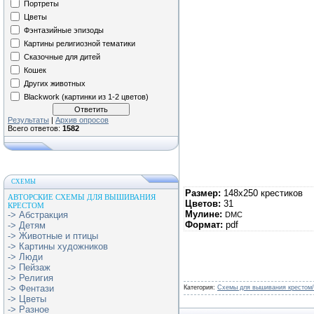
Портреты
Цветы
Фэнтазийные эпизоды
Картины религиозной тематики
Сказочные для дитей
Кошек
Других животных
Blackwork (картинки из 1-2 цветов)
Результаты
|
Архив опросов
Всего ответов:
1582
СХЕМЫ
Размер:
148х250 крестиков
АВТОРСКИЕ СХЕМЫ ДЛЯ ВЫШИВАНИЯ
Цветов:
31
КРЕСТОМ
Мулине:
-> Абстракция
DMC
Формат:
pdf
-> Детям
-> Животные и птицы
-> Картины художников
-> Люди
-> Пейзаж
-> Религия
-> Фентази
Категория:
Схемы для вышивания крестом
-> Цветы
-> Разное