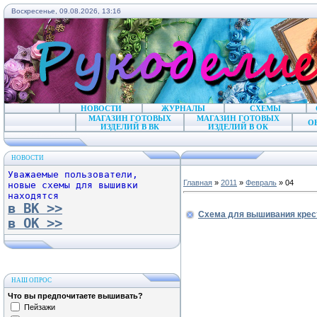
Воскресенье, 09.08.2026, 13:16
НОВОСТИ
ЖУРНАЛЫ
СХЕМЫ
МАГАЗИН ГОТОВЫХ
МАГАЗИН ГОТОВЫХ
О
ИЗДЕЛИЙ В ВК
ИЗДЕЛИЙ В ОК
НОВОСТИ
Уважаемые пользователи,
Главная
»
2011
»
Февраль
»
04
новые схемы для вышивки
находятся
в ВК >>
Схема для вышивания крес
в ОК >>
НАШ ОПРОС
Что вы предпочитаете вышивать?
Пейзажи