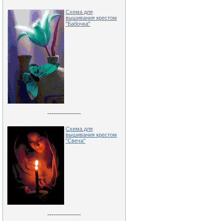
Схема для
вышивания крестом
"Бабочка"
-----------------
Схема для
вышивания крестом
"Свеча"
-----------------