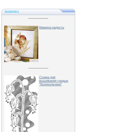
ВЫШИВКА
-----------------
Мамина радость
-----------------
Схема для
вышивания гладью
"Колокольчики"