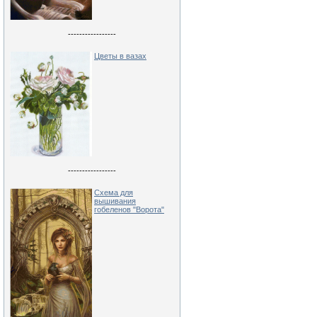
-----------------
Цветы в вазах
-----------------
Схема для
вышивания
гобеленов "Ворота"