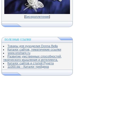
[
Бисероплетение
]
ПОЛЕЗНЫЕ ССЫЛКИ
Товары для рукоделия Donna Bella
Каталог сайтов, тематичекие ссылки
www.onsharp.ru
Развитие умственных способностей,
творческого мышления и интеллекта.
Каталог сайтов и статей Рунета
11000.biz - Каталог трейдера