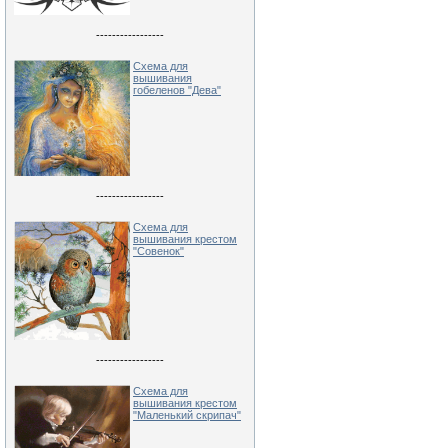
-----------------
Схема для
вышивания
гобеленов "Дева"
-----------------
Схема для
вышивания крестом
"Совенок"
-----------------
Схема для
вышивания крестом
"Маленький скрипач"