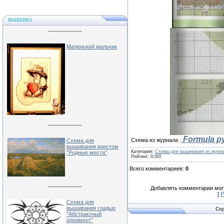
ВЫШИВКА
-----------------
Маленький мальчик
-----------------
Formula р
Схема из журнала :
Схема для
вышивания крестом
Категория
:
Схемы для вышивания из журн
"Родные места"
Рейтинг
:
0.0
/
0
Всего комментариев
:
0
-----------------
Добавлять комментарии могу
[
Р
Схема для
вышивания гладью
Cop
"Абстрактный
орнамент"