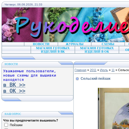
Четверг, 06.08.2026, 21:33
НОВОСТИ
ЖУРНАЛЫ
СХЕМЫ
МАГАЗИН ГОТОВЫХ
МАГАЗИН ГОТОВЫХ
О
ИЗДЕЛИЙ В ВК
ИЗДЕЛИЙ В ОК
НОВОСТИ
Главная
»
2011
»
Июль
»
11
» Сельск
Уважаемые пользователи,
новые схемы для вышивки
Сельский пейзаж
находятся
в ВК >>
в ОК >>
НАШ ОПРОС
Что вы предпочитаете вышивать?
Пейзажи