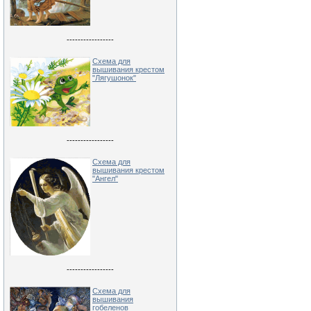
-----------------
Схема для
вышивания крестом
"Лягушонок"
-----------------
Схема для
вышивания крестом
"Ангел"
-----------------
Схема для
вышивания
гобеленов