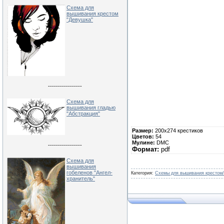
Схема для
вышивания крестом
"Девушка"
-----------------
Схема для
вышивания гладью
"Абстракция"
Размер:
200х274 крестиков
Цветов:
54
Мулине:
DMC
-----------------
Формат:
pdf
Схема для
вышивания
гобеленов "Ангел-
Категория:
Схемы для вышивания крестом/
хранитель"