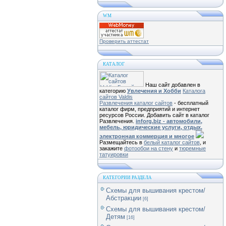
WM
Проверить аттестат
КАТАЛОГ
Наш сайт добавлен в
категорию
Увлечения и Хобби
Каталога
сайтов Valdis
Развлечения каталог сайтов
- бесплатный
каталог фирм, предприятий и интернет
ресурсов России. Добавить сайт в каталог
Развлечения.
inforg.biz - автомобили,
мебель, юридические услуги, отдых,
электронная коммерция и многое
Размещайтесь в
белый каталог сайтов
, и
закажите
фотообои на стену
и
тюремные
татуировки
КАТЕГОРИИ РАЗДЕЛА
Схемы для вышивания крестом/
Абстракции
[6]
Схемы для вышивания крестом/
Детям
[16]