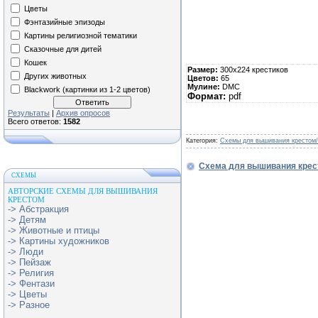
Цветы
Фэнтазийные эпизоды
Картины религиозной тематики
Сказочные для дитей
Кошек
Размер:
300х224 крестиков
Других животных
Цветов:
65
Мулине:
DMC
Blackwork (картинки из 1-2 цветов)
Формат:
pdf
Результаты
|
Архив опросов
Всего ответов:
1582
Категория:
Схемы для вышивания крестом/
Схема для вышивания крес
СХЕМЫ
АВТОРСКИЕ СХЕМЫ ДЛЯ ВЫШИВАНИЯ
КРЕСТОМ
-> Абстракция
-> Детям
-> Животные и птицы
-> Картины художников
-> Люди
-> Пейзаж
-> Религия
-> Фентази
-> Цветы
-> Разное