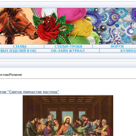
СХЕМЫ
СТАТЬИ+УРОКИ
ФОРУМ
ВЫХ ИЗДЕЛИЙ В ОК
ОН-ЛАЙН ЖУРНАЛ
КУЛИНА
естом/Религия
том "Святое причастие пастера"