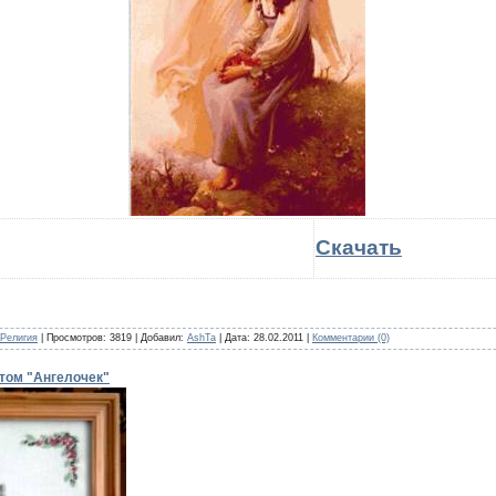
Скачать
Религия
| Просмотров: 3819 | Добавил:
AshTa
| Дата:
28.02.2011
|
Комментарии (0)
том "Ангелочек"