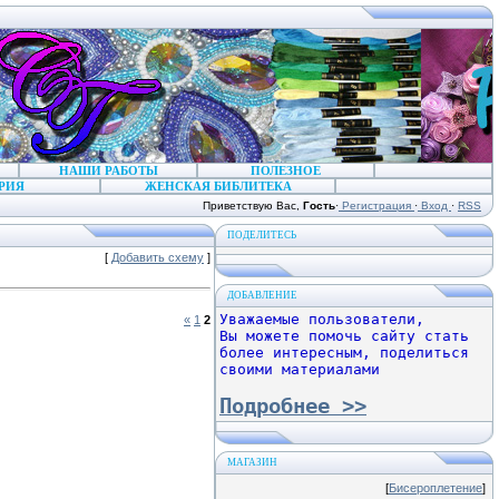
НАШИ РАБОТЫ
ПОЛЕЗНОЕ
РИЯ
ЖЕНСКАЯ БИБЛИТЕКА
Приветствую Вас
,
Гость
·
Регистрация
·
Вход
·
RSS
ПОДЕЛИТЕСЬ
[
Добавить схему
]
ДОБАВЛЕНИЕ
Уважаемые пользователи,
«
1
2
Вы можете помочь сайту стать
более интересным, поделиться
своими материалами
Подробнее >>
МАГАЗИН
[
Бисероплетение
]