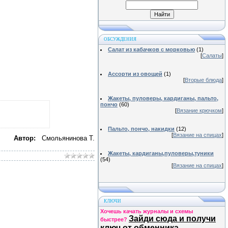
ОБСУЖДЕНИЯ
Салат из кабачков с морковью
(1)
[
Салаты
]
Ассорти из овощей
(1)
[
Вторые блюда
]
Жакеты, пуловеры, кардиганы, пальто,
пончо
(60)
[
Вязание крючком
]
Пальто, пончо, накидки
(12)
[
Вязание на спицах
]
Автор:
Смольянинова Т.
Жакеты, кардиганы,пуловеры,туники
(54)
[
Вязание на спицах
]
КЛЮЧИ
Хочешь качать журналы и схемы
Зайди сюда и получи
быстрее?
ключ от обменника