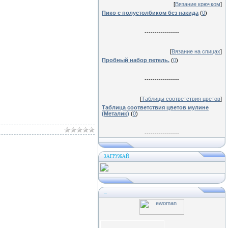
[
Вязание крючком
]
Пико с полустолбиком без накида
(
0
)
-----------------
[
Вязание на спицах
]
Пробный набор петель.
(
0
)
-----------------
[
Таблицы соответствия цветов
]
Таблица соответствия цветов мулине
(Металик)
(
0
)
-----------------
ЗАГРУЖАЙ
...