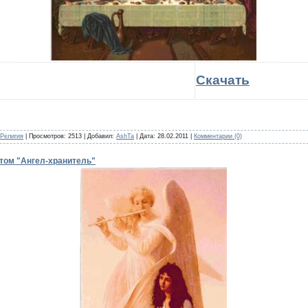
Скачать
Религия
| Просмотров: 2513 | Добавил:
AshTa
| Дата:
28.02.2011
|
Комментарии (0)
том "Ангел-хранитель"