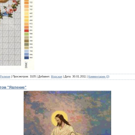
Религия
| Просмотров: 3105 | Добавил:
Морская
| Дата:
30.01.2011
|
Комментарии (0)
том "Явление"