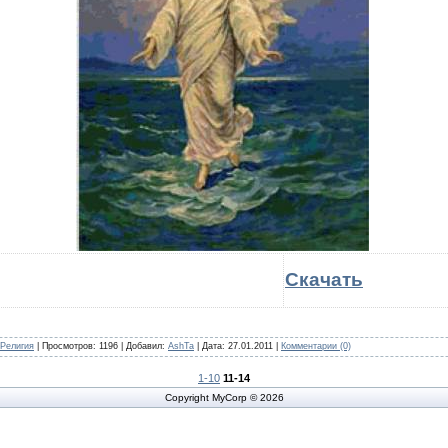
Скачать
Религия
| Просмотров: 1196 | Добавил:
AshTa
| Дата:
27.01.2011
|
Комментарии (0)
1-10
11-14
Copyright MyCorp © 2026