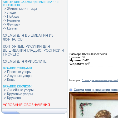
АВТОРСКИЕ СХЕМЫ ДЛЯ ВЫШИВАНИЯ
ГОБЕЛЕНОВ
-> Животные и птицы
-> Люди
-> Пейзаж
-> Религия
-> Фентази
-> Цветы
СХЕМЫ ДЛЯ ВЫШИВАНИЯ ИЗ
ЖУРНАЛОВ
КОНТУРНЫЕ РИСУНКИ ДЛЯ
ВЫШИВАНИЯ ГЛАДЬЮ, РОСПИСИ И
Размер:
187х350 крестиков
ПРОЧЕГО
Цветов:
37
Мулине:
DMC
СХЕМЫ ДЛЯ ФРИВОЛИТЕ
Формат:
pdf
ВЯЗАНИЕ СПИЦАМИ
-> Простые узоры
-> Ажурные узоры
-> Косы
Категория:
Схемы для вышивания крестом/
ВЯЗАНИЕ КРЮЧКОМ
Схема для вышивания крес
-> Линейные узоры
-> Круговые узоры
-> Кружево
УСЛОВНЫЕ ОБОЗНАЧЕНИЯ