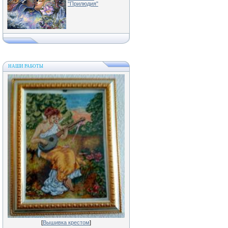
"Прилюдия"
НАШИ РАБОТЫ
[
Вышивка крестом
]