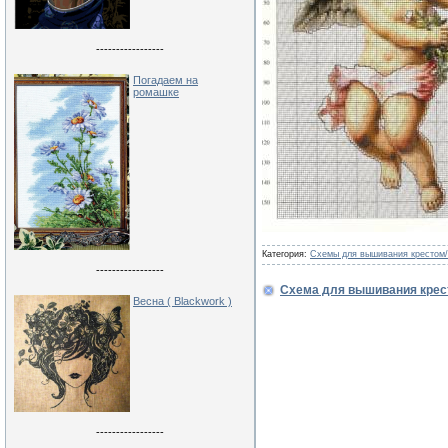
-----------------
Погадаем на
ромашке
Категория:
Схемы для вышивания крестом/
-----------------
Схема для вышивания крес
Весна ( Blackwork )
-----------------