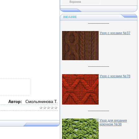
Воронеж
ВЯЗАНИЕ
-----------------
Узор с косами №37
-----------------
Узор с косами №78
Автор:
Смольянинова Т.
-----------------
Узор для вязания
крючком №38