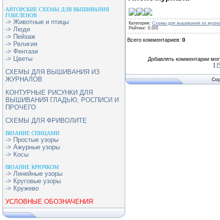
АВТОРСКИЕ СХЕМЫ ДЛЯ ВЫШИВАНИЯ
ГОБЕЛЕНОВ
-> Животные и птицы
Категория
:
Схемы для вышивания из журн
-> Люди
Рейтинг
:
0.0
/
0
-> Пейзаж
Всего комментариев
:
0
-> Религия
-> Фентази
-> Цветы
Добавлять комментарии могу
[
Р
СХЕМЫ ДЛЯ ВЫШИВАНИЯ ИЗ
ЖУРНАЛОВ
Cop
КОНТУРНЫЕ РИСУНКИ ДЛЯ
ВЫШИВАНИЯ ГЛАДЬЮ, РОСПИСИ И
ПРОЧЕГО
СХЕМЫ ДЛЯ ФРИВОЛИТЕ
ВЯЗАНИЕ СПИЦАМИ
-> Простые узоры
-> Ажурные узоры
-> Косы
ВЯЗАНИЕ КРЮЧКОМ
-> Линейные узоры
-> Круговые узоры
-> Кружево
УСЛОВНЫЕ ОБОЗНАЧЕНИЯ