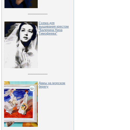
-----------------
Схема для
вышивания крестом
"Балерина Нина
Тимофеева"
-----------------
Дамы на морском
берегу