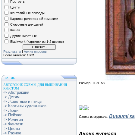
Портреты
Цветы
Фэнтазийные эпизоды
Картины религиозной тематики
Сказочные для дитей
Кошек
Других животных
Blackwork (картинки из 1-2 цветов)
Результаты
|
Архив опросов
Всего ответов:
1582
СХЕМЫ
Размер: 112х153
АВТОРСКИЕ СХЕМЫ ДЛЯ ВЫШИВАНИЯ
КРЕСТОМ
-> Абстракция
-> Детям
-> Животные и птицы
-> Картины художников
-> Люди
-> Пейзаж
Вишитi ка
Схема из журнала:
-> Религия
-> Фентази
-> Цветы
-> Разное
Анонс журнала