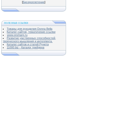
[
Бисероплетение
]
ПОЛЕЗНЫЕ ССЫЛКИ
Товары для рукоделия Donna Bella
Каталог сайтов, тематичекие ссылки
www.onsharp.ru
Развитие умственных способностей,
творческого мышления и интеллекта.
Каталог сайтов и статей Рунета
11000.biz - Каталог трейдера