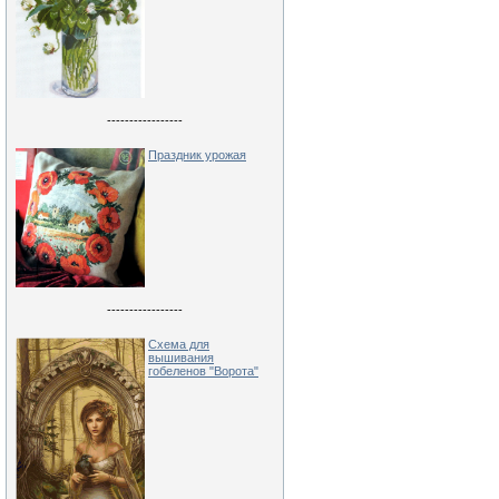
-----------------
Праздник урожая
-----------------
Схема для
вышивания
гобеленов "Ворота"