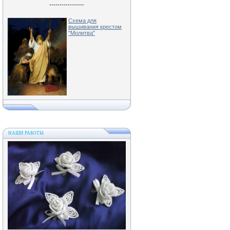
-----------------
Схема для
вышивания крестом
"Молитва"
НАШИ РАБОТЫ