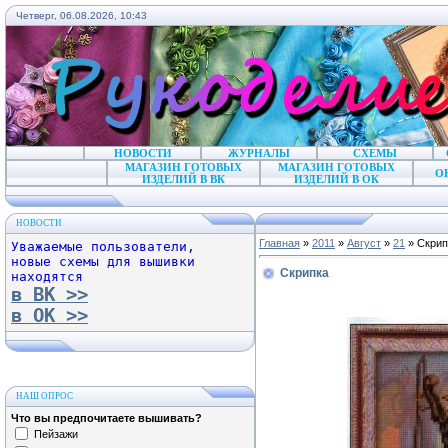
Четверг, 06.08.2026, 10:43
НОВОСТИ
ЖУРНАЛЫ
СХЕМЫ
МАГАЗИН ГОТОВЫХ
МАГАЗИН ГОТОВЫХ
О
ИЗДЕЛИЙ В ВК
ИЗДЕЛИЙ В ОК
НОВОСТИ
Главная
»
2011
»
Август
»
21
» Скрип
Уважаемые пользователи,
новые схемы для вышивки
Скрипка
находятся
в ВК >>
в ОК >>
НАШ ОПРОС
Что вы предпочитаете вышивать?
Пейзажи