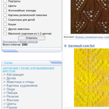
Портреты
Цветы
Фэнтазийные эпизоды
Картины религиозной тематики
Сказочные для дитей
Кошек
Других животных
Blackwork (картинки из 1-2 цветов)
Категория:
Вязание спицами/ажурные узор
Результаты
|
Архив опросов
Всего ответов:
1582
Ажурный узор №4
СХЕМЫ
АВТОРСКИЕ СХЕМЫ ДЛЯ ВЫШИВАНИЯ
КРЕСТОМ
-> Абстракция
-> Детям
-> Животные и птицы
-> Картины художников
-> Люди
-> Пейзаж
-> Религия
-> Фентази
-> Цветы
-> Разное