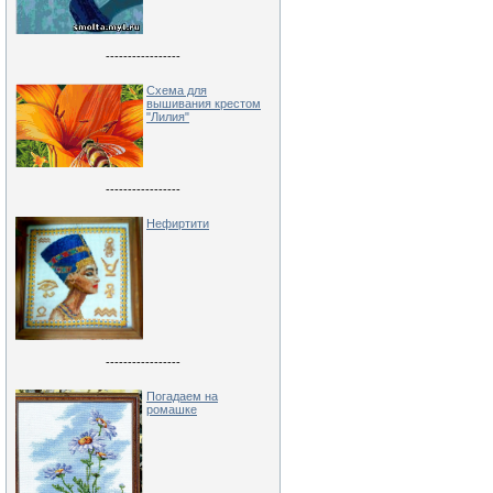
-----------------
Схема для
вышивания крестом
"Лилия"
-----------------
Нефиртити
-----------------
Погадаем на
ромашке