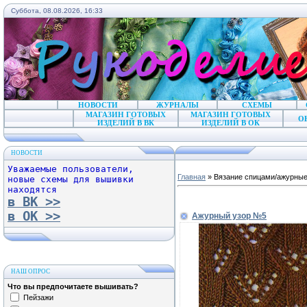
Суббота, 08.08.2026, 16:33
НОВОСТИ
ЖУРНАЛЫ
СХЕМЫ
МАГАЗИН ГОТОВЫХ
МАГАЗИН ГОТОВЫХ
О
ИЗДЕЛИЙ В ВК
ИЗДЕЛИЙ В ОК
НОВОСТИ
Уважаемые пользователи,
Главная
»
Вязание спицами/ажурные
новые схемы для вышивки
находятся
в ВК >>
в ОК >>
Ажурный узор №5
НАШ ОПРОС
Что вы предпочитаете вышивать?
Пейзажи