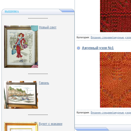
ВЫШИВКА
-----------------
Новый свет
Категория:
Вязание спицами/ажурные узор
Ажурный узор №1
-----------------
Гавань
Категория:
Вязание спицами/ажурные узор
-----------------
Букет с маками