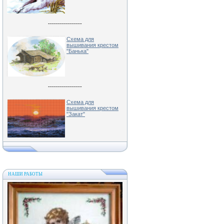
-----------------
Схема для
вышивания крестом
"Банька"
-----------------
Схема для
вышивания крестом
"Закат"
НАШИ РАБОТЫ