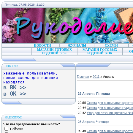
Пятница, 07.08.2026, 21:30
НОВОСТИ
ЖУРНАЛЫ
СХЕМЫ
МАГАЗИН ГОТОВЫХ
МАГАЗИН ГОТОВЫХ
О
ИЗДЕЛИЙ В ВК
ИЗДЕЛИЙ В ОК
НОВОСТИ
Уважаемые пользователи,
Главная
»
2011
»
Апрель
новые схемы для вышивки
находятся
в ВК >>
в ОК >>
29 Апреля, Пятница
10:58
Схема для вышивания кресто
10:44
Схема для вышивания гладью
10:42
Узор для вязания крючком №
НАШ ОПРОС
28 Апреля, Четверг
Что вы предпочитаете вышивать?
Пейзажи
09:48
Схема для вышивания крестом