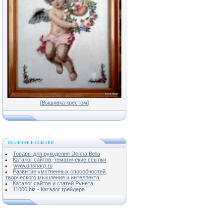
[
Вышивка крестом
]
ПОЛЕЗНЫЕ ССЫЛКИ
Товары для рукоделия Donna Bella
Каталог сайтов, тематичекие ссылки
www.onsharp.ru
Развитие умственных способностей,
творческого мышления и интеллекта.
Каталог сайтов и статей Рунета
11000.biz - Каталог трейдера