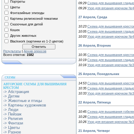
Портреты
09:29
Схема для вышивания гладью
Цветы
09:26
Узор для вязания крючком №
Фэнтазийные эпизоды
27 Апреля, Среда
Картины религиозной тематики
Сказочные для дитей
10:23
Схема для вышивания крестом
Кошек
10:05
Схема для вышивания гладью 
Других животных
10:03
Узор для вязания крючком №
Blackwork (картинки из 1-2 цветов)
26 Апреля, Вторник
Результаты
|
Архив опросов
10:35
Схема для вышивания кресто
Всего ответов:
1582
10:19
Схема для вышивания гладью
10:16
Узор для вязания крючком №
25 Апреля, Понедельник
СХЕМЫ
14:53
Схема для вышивания крестом
АВТОРСКИЕ СХЕМЫ ДЛЯ ВЫШИВАНИЯ
КРЕСТОМ
10:35
Схема для вышивания гладью 
-> Абстракция
10:33
Узор для вязания крючком №
-> Детям
-> Животные и птицы
22 Апреля, Пятница
-> Картины художников
-> Люди
10:45
Схема для вышивания гобеле
-> Пейзаж
10:28
Схема для вышивания гладью
-> Религия
10:26
Узор для вязания крючком №
-> Фентази
-> Цветы
21 Апреля, Четверг
-> Разное