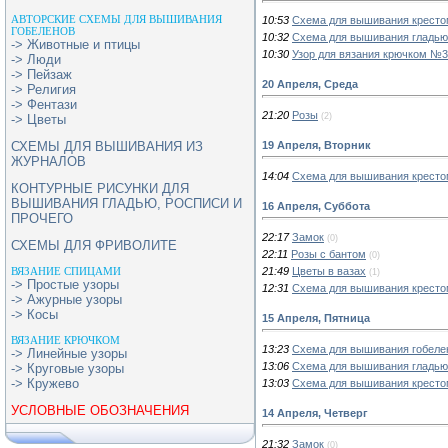
АВТОРСКИЕ СХЕМЫ ДЛЯ ВЫШИВАНИЯ
10:53
Схема для вышивания кресто
ГОБЕЛЕНОВ
10:32
Схема для вышивания гладью
-> Животные и птицы
10:30
Узор для вязания крючком №
-> Люди
-> Пейзаж
20 Апреля, Среда
-> Религия
-> Фентази
21:20
Розы
(2)
-> Цветы
19 Апреля, Вторник
СХЕМЫ ДЛЯ ВЫШИВАНИЯ ИЗ
ЖУРНАЛОВ
14:04
Схема для вышивания кресто
КОНТУРНЫЕ РИСУНКИ ДЛЯ
ВЫШИВАНИЯ ГЛАДЬЮ, РОСПИСИ И
16 Апреля, Суббота
ПРОЧЕГО
22:17
Замок
(0)
СХЕМЫ ДЛЯ ФРИВОЛИТЕ
22:11
Розы с бантом
(0)
21:49
Цветы в вазах
ВЯЗАНИЕ СПИЦАМИ
(1)
-> Простые узоры
12:31
Схема для вышивания крестом
-> Ажурные узоры
-> Косы
15 Апреля, Пятница
ВЯЗАНИЕ КРЮЧКОМ
13:23
Схема для вышивания гобеле
-> Линейные узоры
13:06
Схема для вышивания гладью 
-> Круговые узоры
-> Кружево
13:03
Схема для вышивания кресто
УСЛОВНЫЕ ОБОЗНАЧЕНИЯ
14 Апреля, Четверг
21:32
Замок
(0)