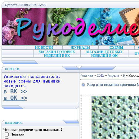
Суббота, 08.08.2026, 12:09
НОВОСТИ
ЖУРНАЛЫ
СХЕМЫ
МАГАЗИН ГОТОВЫХ
МАГАЗИН ГОТОВЫХ
О
ИЗДЕЛИЙ В ВК
ИЗДЕЛИЙ В ОК
НОВОСТИ
Главная
»
2011
»
Апрель
»
9
» Узор 
Уважаемые пользователи,
новые схемы для вышивки
Узор для вязания крючком 
находятся
в ВК >>
в ОК >>
НАШ ОПРОС
Что вы предпочитаете вышивать?
Пейзажи