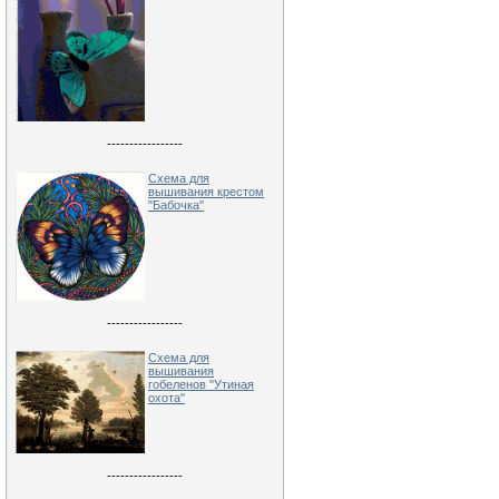
-----------------
Схема для
вышивания крестом
"Бабочка"
-----------------
Схема для
вышивания
гобеленов "Утиная
охота"
-----------------