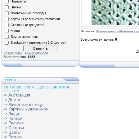
Портреты
Цветы
Фэнтазийные эпизоды
Картины религиозной тематики
Сказочные для дитей
Кошек
Категория
:
Вязание крючком/Линейные узо
Других животных
Всего комментариев
:
0
Blackwork (картинки из 1-2 цветов)
Д
Результаты
|
Архив опросов
Всего ответов:
1582
СХЕМЫ
АВТОРСКИЕ СХЕМЫ ДЛЯ ВЫШИВАНИЯ
КРЕСТОМ
-> Абстракция
-> Детям
-> Животные и птицы
-> Картины художников
-> Люди
-> Пейзаж
-> Религия
-> Фентази
-> Цветы
-> Разное