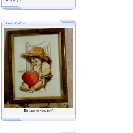
[59]
НАШИ РАБОТЫ
[
Вышивка крестом
]