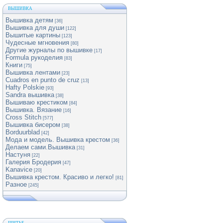
ВЫШИВКА
Вышивка детям
[36]
Вышивка для души
[122]
Вышитые картины
[123]
Чудесные мгновения
[80]
Другие журналы по вышивке
[17]
Formula рукоделия
[83]
Книги
[75]
Вышивка лентами
[23]
Cuadros en punto de cruz
[13]
Hafty Polskie
[93]
Sandra вышивка
[38]
Вышиваю крестиком
[84]
Вышивка. Вязание
[16]
Cross Stitch
[577]
Вышивка бисером
[38]
Borduurblad
[42]
Мода и модель. Вышивка крестом
[36]
Делаем сами.Вышивка
[31]
Настуня
[22]
Галерия Бродерия
[47]
Kanavice
[20]
Вышивка крестом. Красиво и легко!
[81]
Разное
[245]