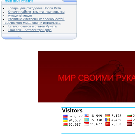
ПОЛЕЗНЫЕ ССЫЛКИ
Товары для рукоделия Donna Bella
Каталог сайтов, тематичекие ссылки
www.onsharp.ru
Развитие умственных способностей,
творческого мышления и интеллекта.
Каталог сайтов и статей Рунета
11000.biz - Каталог трейдера