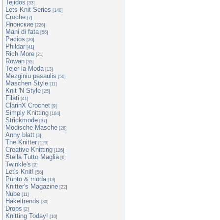
Tejidos
[33]
Lets Knit Series
[140]
Croche
[7]
Японские
[226]
Mani di fata
[56]
Pacios
[20]
Phildar
[41]
Rich More
[21]
Rowan
[35]
Tejer la Moda
[13]
Mezginiu pasaulis
[50]
Maschen Style
[11]
Knit 'N Style
[25]
Filati
[41]
ClarinX Crochet
[9]
Simply Knitting
[184]
Strickmode
[37]
Modische Masche
[28]
Anny blatt
[3]
The Knitter
[129]
Creative Knitting
[126]
Stella Tutto Maglia
[6]
Twinkle's
[2]
Let's Knit!
[56]
Punto & moda
[13]
Knitter's Magazine
[22]
Nube
[11]
Hakeltrends
[30]
Drops
[2]
Knitting Today!
[10]