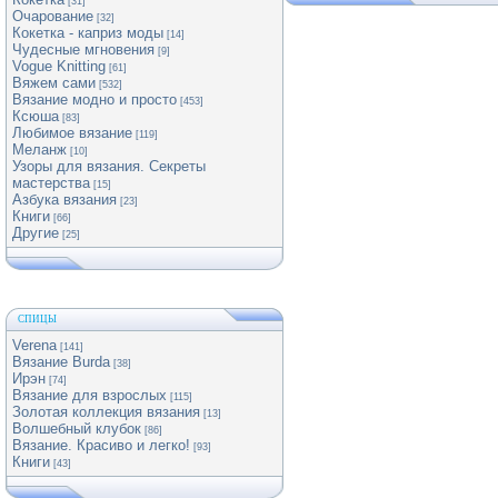
[31]
Очарование
[32]
Кокетка - каприз моды
[14]
Чудесные мгновения
[9]
Vogue Knitting
[61]
Вяжем сами
[532]
Вязание модно и просто
[453]
Ксюша
[83]
Любимое вязание
[119]
Меланж
[10]
Узоры для вязания. Секреты
мастерства
[15]
Азбука вязания
[23]
Книги
[66]
Другие
[25]
СПИЦЫ
Verena
[141]
Вязание Burda
[38]
Ирэн
[74]
Вязание для взрослых
[115]
Золотая коллекция вязания
[13]
Волшебный клубок
[86]
Вязание. Красиво и легко!
[93]
Книги
[43]