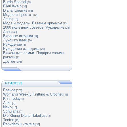
Burda Special
[49]
FiletHakeln
[34]
Diana Креатив
[88]
Модно и Просто
[112]
Лена
[113]
Мода и модель. Вязание крючком
[33]
1000 полезных советов. Рукоделие
[25]
Anna
[40]
Вязаные игрушки
[11]
Лукошко идей
[30]
Рукоделие
[3]
Рукоделие для дома
[20]
Вяжем для семьи. Подарки своими
руками
[9]
Другое
[204]
ЗАРУБЕЖНЫЕ
Разное
[573]
Woman's Weekly Knitting & Crochet
[48]
Knit Today
[8]
Alize
[7]
Nako
[10]
Schulana
[7]
Die Kleine Diana Hakellust
[3]
Teetee
[11]
Rankdarbiu kraitele
[33]