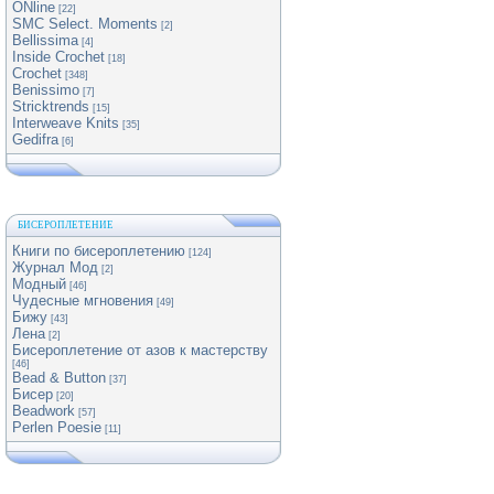
ONline
[22]
SMC Select. Moments
[2]
Bellissima
[4]
Inside Crochet
[18]
Crochet
[348]
Benissimo
[7]
Stricktrends
[15]
Interweave Knits
[35]
Gedifra
[6]
БИСЕРОПЛЕТЕНИЕ
Книги по бисероплетению
[124]
Журнал Мод
[2]
Модный
[46]
Чудесные мгновения
[49]
Бижу
[43]
Лена
[2]
Бисероплетение от азов к мастерству
[46]
Bead & Button
[37]
Бисер
[20]
Beadwork
[57]
Perlen Poesie
[11]