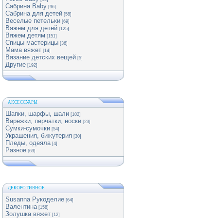
Сабрина Baby
[96]
Сабрина для детей
[58]
Веселые петельки
[69]
Вяжем для детей
[125]
Вяжем детям
[151]
Спицы мастерицы
[36]
Мама вяжет
[14]
Вязание детских вещей
[5]
Другие
[192]
АКСЕССУАРЫ
Шапки, шарфы, шали
[102]
Варежки, перчатки, носки
[23]
Сумки-сумочки
[54]
Украшения, бижутерия
[30]
Пледы, одеяла
[4]
Разное
[63]
ДЕКОРОТИВНОЕ
Susanna Рукоделие
[64]
Валентина
[158]
Золушка вяжет
[12]