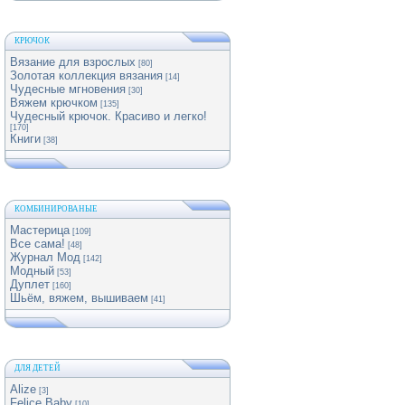
КРЮЧОК
Вязание для взрослых
[80]
Золотая коллекция вязания
[14]
Чудесные мгновения
[30]
Вяжем крючком
[135]
Чудесный крючок. Красиво и легко!
[170]
Книги
[38]
КОМБИНИРОВАНЫЕ
Мастерица
[109]
Все сама!
[48]
Журнал Мод
[142]
Модный
[53]
Дуплет
[160]
Шьём, вяжем, вышиваем
[41]
ДЛЯ ДЕТЕЙ
Alize
[3]
Felice Baby
[10]