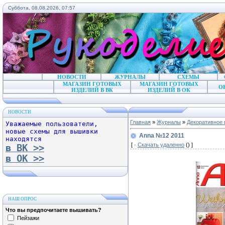
Суббота, 08.08.2026, 07:57
НОВОСТИ
ЖУРНАЛЫ
СХЕМЫ
МАГАЗИН ГОТОВЫХ
МАГАЗИН ГОТОВЫХ
О
ИЗДЕЛИЙ В ВК
ИЗДЕЛИЙ В ОК
НОВОСТИ
Главная
»
Журналы
»
Декоративное 
Уважаемые пользователи,
новые схемы для вышивки
Anna №12 2011
находятся
[ ·
Скачать удаленно
() ]
в ВК >>
в ОК >>
НАШ ОПРОС
Что вы предпочитаете вышивать?
Пейзажи