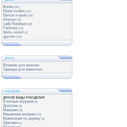
ШИТЬЕ
Burda
[191]
Diana moden
[107]
Шитьё и крой
[104]
Ателье
[74]
Lady Boutique
[48]
Patrones
[14]
Шить легко!
[3]
другие
[139]
ДРУГОЕ
Вязание для мужчин
Одежда для животных
РУКОДЕЛИЕ
ДРУГИЕ ВИДЫ РУКОДЕЛИЯ
Елочные игрушки
[8]
Дэкупаж
[4]
Макрамэ
[9]
Машинное вязание
[32]
Выжигание по дереву
[2]
Оригами
[4]
Разное