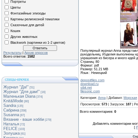
Портреты
Цветы
Фэнтазийные эпизоды
Картины религиозной тематики
Сказочные для дитей
Кошек
Других животных
Blackwork (картинки из 1-2 цветов)
Популярный журнал Anna представл
Результаты
|
Архив опросов
рукодельниц. Изделия выполнены кр
Всего ответов:
1582
украшения из бисера и много идей д
Страниц: 80
Формат: pdf
Размер: 51.21 MB
Язык : Немецкий
СПИЦЫ+КРЮЧЕК
depositfiles.com
download.ru
Журнал "Да!"
sibit.net
[51]
Журнал "Для дам!"
filesonic.com
[16]
Маленькая Diana
[374]
Категория
:
Anna
|
Добавил
:
Морская
Knit&Mode
[80]
Просмотров
:
573
|
Загрузок
:
187
|
Ре
Sandra
[135]
Сабрина
[358]
Всего комментариев
:
0
Susanna
[87]
Вязание - ваше хобби
[279]
Наталья
Добавлять комментарии могу
[72]
[
Р
FELICE
[103]
Золушка
[61]
Cop
Кокетка