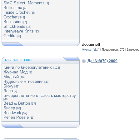
SMC Select. Moments
[2]
Bellissima
[4]
Inside Crochet
[18]
Crochet
[348]
Benissimo
[7]
Stricktrends
[15]
Interweave Knits
[35]
Gedifra
[6]
формат:pdf
Журнал "Да!"
| Просмотров: 979 | Загрузок:
БИСЕРОПЛЕТЕНИЕ
Да! №8(70) 2009
Книги по бисероплетению
[124]
Журнал Мод
[2]
Модный
[46]
Чудесные мгновения
[49]
Бижу
[43]
Лена
[2]
Бисероплетение от азов к мастерству
[46]
Bead & Button
[37]
Бисер
[20]
Beadwork
[57]
Perlen Poesie
[11]