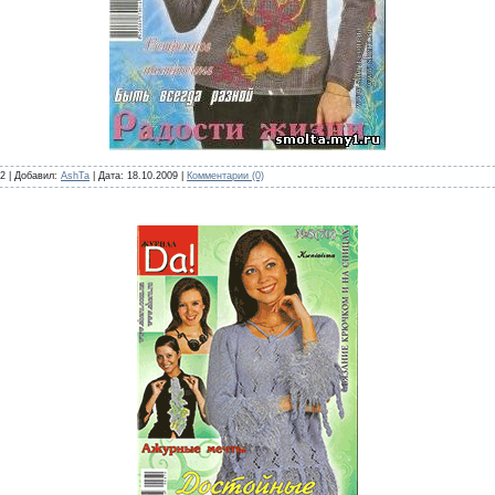
 2 | Добавил:
AshTa
| Дата:
18.10.2009
|
Комментарии (0)