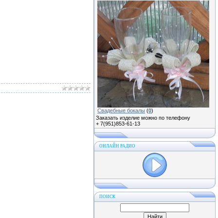
Свадебные бокалы
(
0
)
Заказать изделие можно по телефону
+ 7(951)853-61-13
ОНЛАЙН РАДИО
ПОИСК