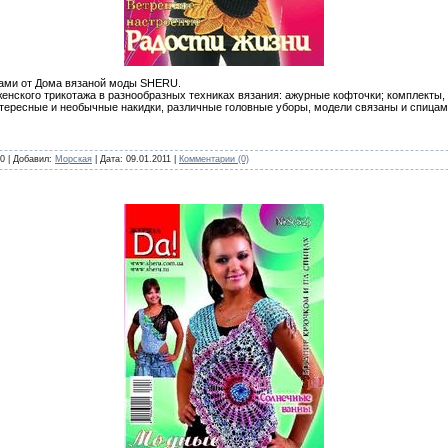
цами от Дома вязаной моды SHERU.
женского трикотажа в разнообразных техниках вязания: ажурные кофточки; комплекты
тересные и необычные накидки, различные головные уборы, модели связаны и спицами
 0 | Добавил:
Морская
| Дата:
09.01.2011
|
Комментарии (0)