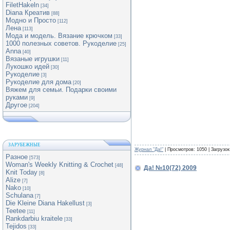
FiletHakeln
[34]
Diana Креатив
[88]
Модно и Просто
[112]
Лена
[113]
Мода и модель. Вязание крючком
[33]
1000 полезных советов. Рукоделие
[25]
Anna
[40]
Вязаные игрушки
[11]
Лукошко идей
[30]
Рукоделие
[3]
Рукоделие для дома
[20]
Вяжем для семьи. Подарки своими
руками
[9]
Другое
[204]
ЗАРУБЕЖНЫЕ
Журнал "Да!"
| Просмотров: 1050 | Загрузок
Разное
[573]
Woman's Weekly Knitting & Crochet
[48]
Да! №10(72) 2009
Knit Today
[8]
Alize
[7]
Nako
[10]
Schulana
[7]
Die Kleine Diana Hakellust
[3]
Teetee
[11]
Rankdarbiu kraitele
[33]
Tejidos
[33]