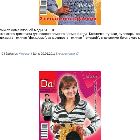
цами от Дома вязаной моды SHERU.
женского трикотажа для осенне-зимнего времени года. Кофточки, туники, пуловеры, к
вками в технике "фриформ", из мотивов в технике "тенериф", с деталями брюггского 
: 0 | Добавил:
Морская
| Дата:
20.01.2011
|
Комментарии (0)