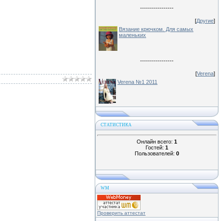
-----------------
[
Другие
]
Вязание крючком. Для самых
маленьких
-----------------
[
Verena
]
Verena №1 2011
СТАТИСТИКА
Онлайн всего:
1
Гостей:
1
Пользователей:
0
WM
Проверить аттестат