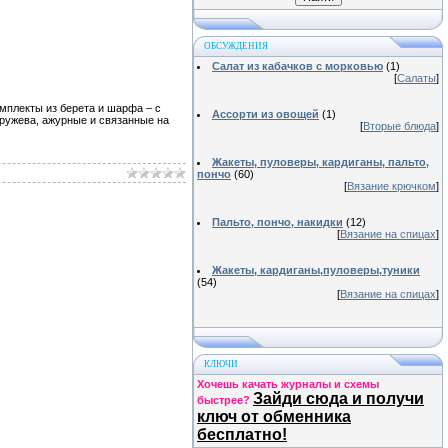
ОБСУЖДЕНИЯ
Салат из кабачков с морковью
(1)
[
Салаты
]
омплекты из берета и шарфа – с
Ассорти из овощей
(1)
кружева, ажурные и связанные на
[
Вторые блюда
]
Жакеты, пуловеры, кардиганы, пальто,
пончо
(60)
[
Вязание крючком
]
Пальто, пончо, накидки
(12)
[
Вязание на спицах
]
Жакеты, кардиганы,пуловеры,туники
(54)
[
Вязание на спицах
]
КЛЮЧИ
Хочешь качать журналы и схемы
Зайди сюда и получи
быстрее?
ключ от обменника
бесплатно!