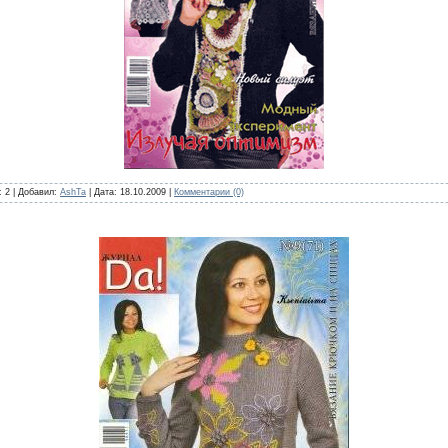
: 2 | Добавил:
AshTa
| Дата:
18.10.2009
|
Комментарии (0)