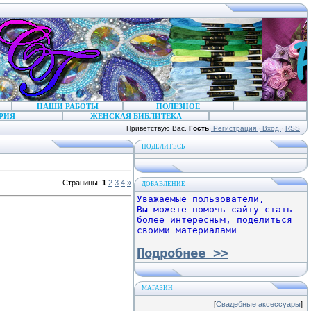
НАШИ РАБОТЫ
ПОЛЕЗНОЕ
РИЯ
ЖЕНСКАЯ БИБЛИТЕКА
Приветствую Вас
,
Гость
·
Регистрация
·
Вход
·
RSS
ПОДЕЛИТЕСЬ
Страницы
:
1
2
3
4
»
ДОБАВЛЕНИЕ
Уважаемые пользователи,
Вы можете помочь сайту стать
более интересным, поделиться
своими материалами
Подробнее >>
МАГАЗИН
[
Свадебные аксессуары
]