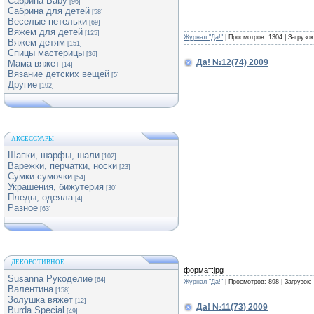
Сабрина Baby
[96]
Сабрина для детей
[58]
Веселые петельки
[69]
Вяжем для детей
[125]
Журнал "Да!"
| Просмотров: 1304 | Загрузок
Вяжем детям
[151]
Спицы мастерицы
[36]
Да! №12(74) 2009
Мама вяжет
[14]
Вязание детских вещей
[5]
Другие
[192]
АКСЕССУАРЫ
Шапки, шарфы, шали
[102]
Варежки, перчатки, носки
[23]
Сумки-сумочки
[54]
Украшения, бижутерия
[30]
Пледы, одеяла
[4]
Разное
[63]
ДЕКОРОТИВНОЕ
формат:jpg
Susanna Рукоделие
[64]
Журнал "Да!"
| Просмотров: 898 | Загрузок:
Валентина
[158]
Золушка вяжет
[12]
Да! №11(73) 2009
Burda Special
[49]