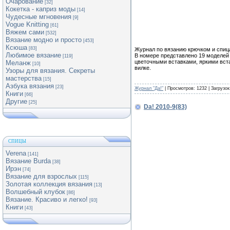
Очарование
[32]
Кокетка - каприз моды
[14]
Чудесные мгновения
[9]
Vogue Knitting
[61]
Вяжем сами
[532]
Вязание модно и просто
[453]
Ксюша
[83]
Журнал по вязанию крючком и спи
Любимое вязание
В номере представлено 19 моделей 
[119]
цветочными вставками, яркими вста
Меланж
[10]
вилке.
Узоры для вязания. Секреты
мастерства
[15]
Азбука вязания
[23]
Журнал "Да!"
| Просмотров: 1232 | Загрузок
Книги
[66]
Другие
[25]
Da! 2010-9(83)
СПИЦЫ
Verena
[141]
Вязание Burda
[38]
Ирэн
[74]
Вязание для взрослых
[115]
Золотая коллекция вязания
[13]
Волшебный клубок
[86]
Вязание. Красиво и легко!
[93]
Книги
[43]