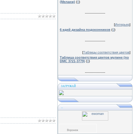
(Меланж)
(
0
)
-----------------
[
Интерьер
]
6 идей дизайна подоконников
(
0
)
-----------------
[
Таблицы соответствия цветов
]
Таблица соответствия цветов мулине (по
DMC 3721-3779)
(
0
)
-----------------
ЗАГРУЖАЙ
...
Воронеж