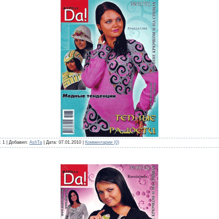
: 1 | Добавил:
AshTa
| Дата:
07.01.2010
|
Комментарии (0)