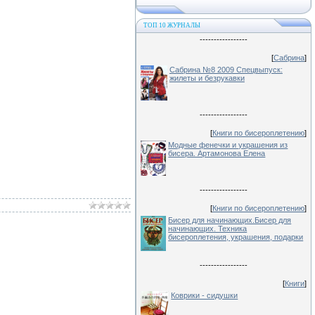
ТОП 10 ЖУРНАЛЫ
-----------------
[
Сабрина
]
Сабрина №8 2009 Спецвыпуск:
жилеты и безрукавки
-----------------
[
Книги по бисероплетению
]
Модные фенечки и украшения из
бисера. Артамонова Елена
-----------------
[
Книги по бисероплетению
]
Бисер для начинающих.Бисер для
начинающих. Техника
бисероплетения, украшения, подарки
-----------------
[
Книги
]
Коврики - сидушки