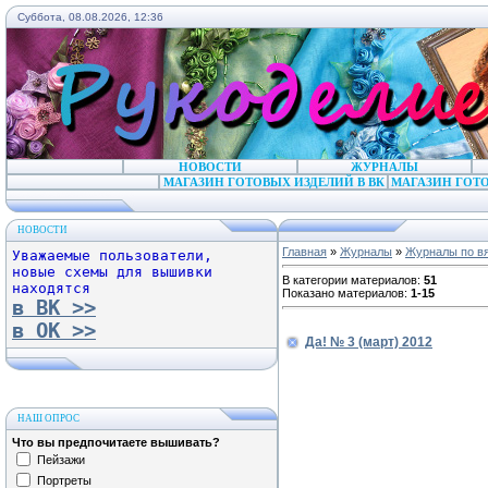
Суббота, 08.08.2026, 12:36
НОВОСТИ
ЖУРНАЛЫ
МАГАЗИН ГОТОВЫХ ИЗДЕЛИЙ В ВК
МАГАЗИН ГОТО
НОВОСТИ
Главная
»
Журналы
»
Журналы по в
Уважаемые пользователи,
новые схемы для вышивки
В категории материалов
:
51
находятся
Показано материалов
:
1-15
в ВК >>
в ОК >>
Да! № 3 (март) 2012
НАШ ОПРОС
Что вы предпочитаете вышивать?
Пейзажи
Портреты