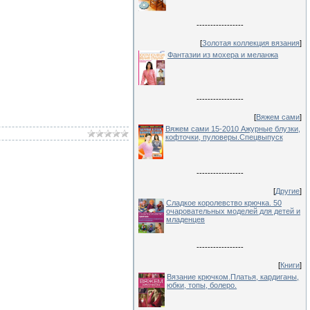
-----------------
[
Золотая коллекция вязания
]
Фантазии из мохера и меланжа
-----------------
[
Вяжем сами
]
Вяжем сами 15-2010 Ажурные блузки,
кофточки, пуловеры.Спецвыпуск
-----------------
[
Другие
]
Сладкое королевство крючка. 50
очаровательных моделей для детей и
младенцев
-----------------
[
Книги
]
Вязание крючком.Платья, кардиганы,
юбки, топы, болеро.