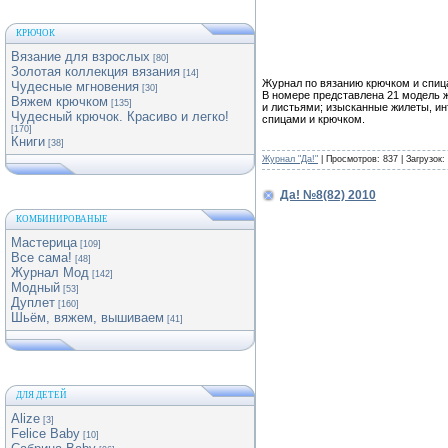
КРЮЧОК
Вязание для взрослых
[80]
Золотая коллекция вязания
[14]
Журнал по вязанию крючком и спи
Чудесные мгновения
[30]
В номере представлена 21 модель 
Вяжем крючком
[135]
и листьями; изысканные жилеты, ин
Чудесный крючок. Красиво и легко!
спицами и крючком.
[170]
Книги
[38]
Журнал "Да!"
| Просмотров: 837 | Загрузок:
Да! №8(82) 2010
КОМБИНИРОВАНЫЕ
Мастерица
[109]
Все сама!
[48]
Журнал Мод
[142]
Модный
[53]
Дуплет
[160]
Шьём, вяжем, вышиваем
[41]
ДЛЯ ДЕТЕЙ
Alize
[3]
Felice Baby
[10]