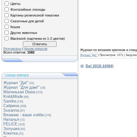
Цветы
Фэнтазийные эпизоды
Картины религиозной тематики
Сказочные для дитей
Кошек
Других животных
Blackwork (картинки из 1-2 цветов)
Результаты
|
Архив опросов
Журнал по вязанию крючком и спи
Всего ответов:
1582
Журнал "Да!"
| Просмотров: 1271 | Загрузок
Da! 2010-10(84)
СПИЦЫ+КРЮЧЕК
Журнал "Да!"
[51]
Журнал "Для дам!"
[16]
Маленькая Diana
[374]
Knit&Mode
[80]
Sandra
[135]
Сабрина
[358]
Susanna
[87]
Вязание - ваше хобби
[279]
Наталья
[72]
FELICE
[103]
Золушка
[61]
Кокетка
[31]