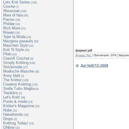
Lets Knit Series
[140]
Croche
[7]
Японские
[226]
Mani di fata
[56]
Pacios
[20]
Phildar
[41]
Rich More
[21]
Rowan
[35]
Tejer la Moda
[13]
Mezginiu pasaulis
[50]
Maschen Style
[11]
Knit 'N Style
формат:pdf
[25]
Filati
[41]
Журнал "Да!"
| Просмотров: 1078 | Загрузок
ClarinX Crochet
[9]
Simply Knitting
[184]
Да! №9(71) 2009
Strickmode
[37]
Modische Masche
[28]
Anny blatt
[3]
The Knitter
[129]
Creative Knitting
[126]
Stella Tutto Maglia
[6]
Twinkle's
[2]
Let's Knit!
[56]
Punto & moda
[13]
Knitter's Magazine
[22]
Nube
[11]
Hakeltrends
[30]
Drops
[2]
Knitting Today!
[10]
ONline
[22]