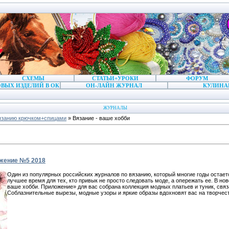
СХЕМЫ
СТАТЬИ+УРОКИ
ФОРУМ
ВЫХ ИЗДЕЛИЙ В ОК
ОН-ЛАЙН ЖУРНАЛ
КУЛИНА
ЖУРНАЛЫ
язанию крючком+спицами
» Вязание - ваше хобби
ожение №5 2018
Один из популярных российских журналов по вязанию, который многие годы остает
лучшее время для тех, кто привык не просто следовать моде, а опережать ее. В н
ваше хобби. Приложение» для вас собрана коллекция модных платьев и туник, связ
Соблазнительные вырезы, модные узоры и яркие образы вдохновят вас на творчес