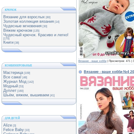
КРЮЧОК
Вязание для взрослых
[80]
Золотая коллекция вязания
[14]
Чудесные мгновения
[30]
Вяжем крючком
[135]
Чудесный крючок. Красиво и легко!
[170]
Книги
[38]
Вязание - ваше хобби
| Просмотров: 471 | 
КОМБИНИРОВАНЫЕ
Вязание - ваше хобби №4 2
Мастерица
[109]
Все сама!
[48]
Журнал Мод
[142]
Модный
[53]
Дуплет
[160]
Шьём, вяжем, вышиваем
[41]
ДЛЯ ДЕТЕЙ
Alize
[3]
Felice Baby
[10]