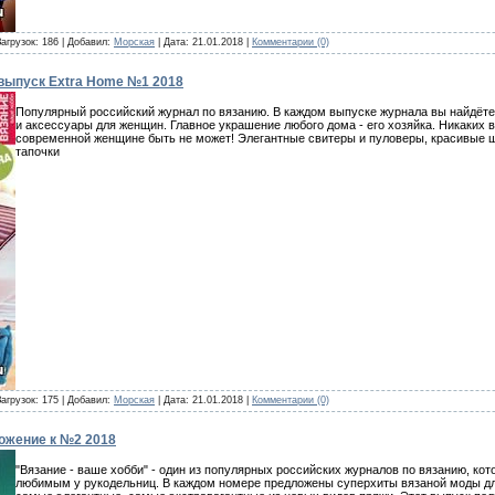
Загрузок: 186 | Добавил:
Морская
| Дата:
21.01.2018
|
Комментарии (0)
цвыпуск Extra Home №1 2018
Популярный российский журнал по вязанию. В каждом выпуске журнала вы найдёт
и аксессуары для женщин. Главное украшение любого дома - его хозяйка. Никаких
современной женщине быть не может! Элегантные свитеры и пуловеры, красивые ша
тапочки
Загрузок: 175 | Добавил:
Морская
| Дата:
21.01.2018
|
Комментарии (0)
ложение к №2 2018
"Вязание - ваше хобби" - один из популярных российских журналов по вязанию, кот
любимым у рукодельниц. В каждом номере предложены суперхиты вязаной моды дл