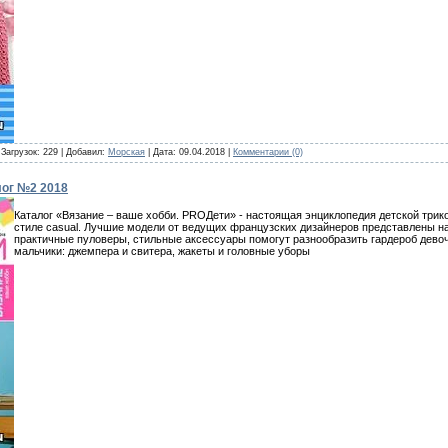
 Загрузок: 229 | Добавил:
Морская
| Дата:
09.04.2018
|
Комментарии (0)
лог №2 2018
Каталог «Вязание – ваше хобби. PROДети» - настоящая энциклопедия детской трик
стиле casual. Лучшие модели от ведущих французских дизайнеров представлены на
практичные пуловеры, стильные аксессуары помогут разнообразить гардероб девоч
мальчики: джемпера и свитера, жакеты и головные уборы