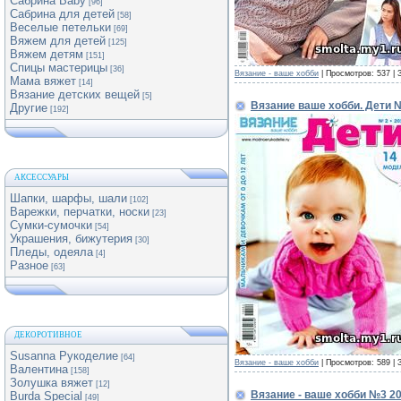
Сабрина Baby
[96]
Сабрина для детей
[58]
Веселые петельки
[69]
Вяжем для детей
[125]
Вяжем детям
[151]
Спицы мастерицы
[36]
Вязание - ваше хобби
| Просмотров: 537 | 
Мама вяжет
[14]
Вязание детских вещей
[5]
Вязание ваше хобби. Дети 
Другие
[192]
АКСЕССУАРЫ
Шапки, шарфы, шали
[102]
Варежки, перчатки, носки
[23]
Сумки-сумочки
[54]
Украшения, бижутерия
[30]
Пледы, одеяла
[4]
Разное
[63]
ДЕКОРОТИВНОЕ
Susanna Рукоделие
[64]
Вязание - ваше хобби
| Просмотров: 589 | 
Валентина
[158]
Золушка вяжет
[12]
Вязание - ваше хобби №3 2
Burda Special
[49]