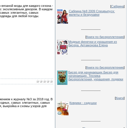
вязаной моды для каждого сезона -
[
Сабрина
]
 с эксклюзивным декором. В каждом
Сабрина №8 2009 Спецвыпуск:
 самых элегантных, самых
жилеты и безрукавки
 одежды для любой погоды.
-----------------
[
Книги по бисероплетению
]
Модные фенечки и украшения из
бисера. Артамонова Елена
-----------------
[
Книги по бисероплетению
]
Бисер для начинающих.Бисер для
начинающих. Техника
бисероплетения, украшения, подарки
-----------------
[
Книги
]
ением к журналу №3 за 2018 год. В
модных, самых элегантных, самых
Коврики - сидушки
я, выкройка и схемы узоров для
-----------------