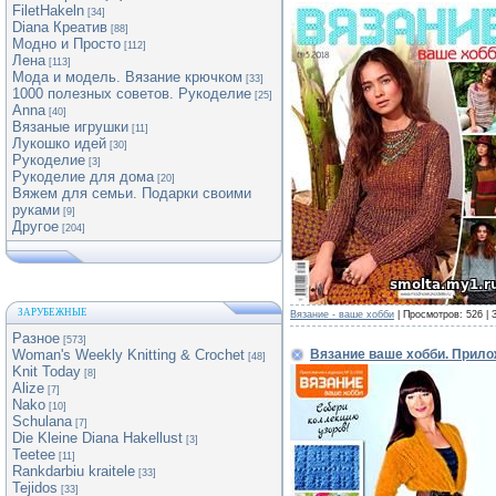
FiletHakeln
[34]
Diana Креатив
[88]
Модно и Просто
[112]
Лена
[113]
Мода и модель. Вязание крючком
[33]
1000 полезных советов. Рукоделие
[25]
Anna
[40]
Вязаные игрушки
[11]
Лукошко идей
[30]
Рукоделие
[3]
Рукоделие для дома
[20]
Вяжем для семьи. Подарки своими
руками
[9]
Другое
[204]
ЗАРУБЕЖНЫЕ
Вязание - ваше хобби
| Просмотров: 526 | 
Разное
[573]
Вязание ваше хобби. Прило
Woman's Weekly Knitting & Crochet
[48]
Knit Today
[8]
Alize
[7]
Nako
[10]
Schulana
[7]
Die Kleine Diana Hakellust
[3]
Teetee
[11]
Rankdarbiu kraitele
[33]
Tejidos
[33]