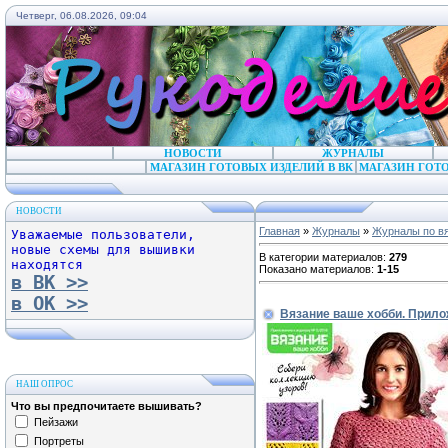
Четверг, 06.08.2026, 09:04
НОВОСТИ
ЖУРНАЛЫ
МАГАЗИН ГОТОВЫХ ИЗДЕЛИЙ В ВК
МАГАЗИН ГОТО
НОВОСТИ
Главная
»
Журналы
»
Журналы по в
Уважаемые пользователи,
новые схемы для вышивки
В категории материалов
:
279
находятся
Показано материалов
:
1-15
в ВК >>
в ОК >>
Вязание ваше хобби. Прил
НАШ ОПРОС
Что вы предпочитаете вышивать?
Пейзажи
Портреты