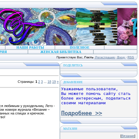
НАШИ РАБОТЫ
ПОЛЕЗНОЕ
РИЯ
ЖЕНСКАЯ БИБЛИТЕКА
Приветствую Вас
,
Гость
·
Регистрация
·
Вход
·
RSS
ПОДЕЛИТЕСЬ
Страницы
:
1
2
3
...
18
19
»
ДОБАВЛЕНИЕ
Уважаемые пользователи,
Вы можете помочь сайту стать
более интересным, поделиться
своими материалами
ся любимым у рукодельниц. Лето -
овом номере журнала «Вязание –
Подробнее >>
анных на спицах и крючком.
тво!
МАГАЗИН
[
Вязание
]