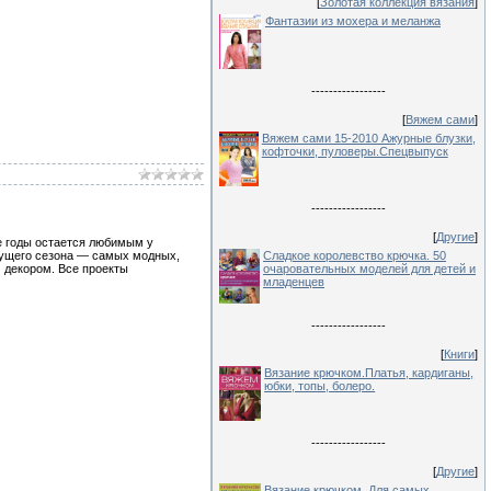
[
Золотая коллекция вязания
]
Фантазии из мохера и меланжа
-----------------
[
Вяжем сами
]
Вяжем сами 15-2010 Ажурные блузки,
кофточки, пуловеры.Спецвыпуск
-----------------
[
Другие
]
е годы остается любимым у
кущего сезона — самых модных,
Сладкое королевство крючка. 50
 декором. Все проекты
очаровательных моделей для детей и
младенцев
-----------------
[
Книги
]
Вязание крючком.Платья, кардиганы,
юбки, топы, болеро.
-----------------
[
Другие
]
Вязание крючком. Для самых