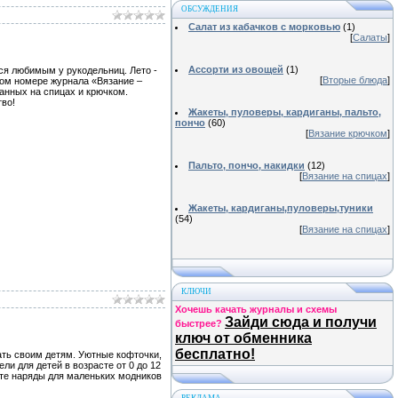
ОБСУЖДЕНИЯ
Салат из кабачков с морковью
(1)
[
Салаты
]
Ассорти из овощей
(1)
ся любимым у рукодельниц. Лето -
[
Вторые блюда
]
овом номере журнала «Вязание –
анных на спицах и крючком.
тво!
Жакеты, пуловеры, кардиганы, пальто,
пончо
(60)
[
Вязание крючком
]
Пальто, пончо, накидки
(12)
[
Вязание на спицах
]
Жакеты, кардиганы,пуловеры,туники
(54)
[
Вязание на спицах
]
КЛЮЧИ
Хочешь качать журналы и схемы
Зайди сюда и получи
быстрее?
ключ от обменника
бесплатно!
ть своим детям. Уютные кофточки,
ли для детей в возрасте от 0 до 12
ите наряды для маленьких модников