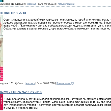
 Загрузок: 210 | Добавил:
Морская
| Дата:
09.04.2018
|
Комментарии (0)
ложение к №4 2018
Один из популярных российских журналов по вязанию, который многие годы остает
лучшее время для тех, кто привык не просто следовать моде, а опережать ее. В н
ваше хобби. Приложение» для вас собрана коллекция модных платьев и туник, связ
Соблазнительные вырезы, модные узоры и яркие образы вдохновят вас на творчес
Загрузок: 175 | Добавил:
Морская
| Дата:
18.03.2018
|
Комментарии (0)
цвыпуск EXTRA №2 Kids 2018
В журнале собраны лучшие модели вязаной одежды, которую вы можете сами связа
тёплые жакеты и аксессуары - яркие, удобные и на все случаи жизни. В номере моде
лет. Разнообразие узоров и богатство цветов никого не оставит равнодушным! Вяж
и модниц с удовольствием!