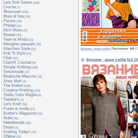
Lets Knit Series
[140]
Croche
[7]
Японские
[226]
Mani di fata
[56]
Pacios
[20]
Phildar
[41]
Rich More
[21]
Rowan
[35]
Tejer la Moda
[13]
Mezginiu pasaulis
[50]
Maschen Style
Вязание - ваше хобби
| Просмотров: 488 | 
[11]
Knit 'N Style
[25]
Filati
[41]
Вязание - ваше хобби №2 2
ClarinX Crochet
[9]
Simply Knitting
[184]
Strickmode
[37]
Modische Masche
[28]
Anny blatt
[3]
The Knitter
[129]
Creative Knitting
[126]
Stella Tutto Maglia
[6]
Twinkle's
[2]
Let's Knit!
[56]
Punto & moda
[13]
Knitter's Magazine
[22]
Nube
[11]
Hakeltrends
[30]
Drops
[2]
Knitting Today!
[10]
ONline
[22]