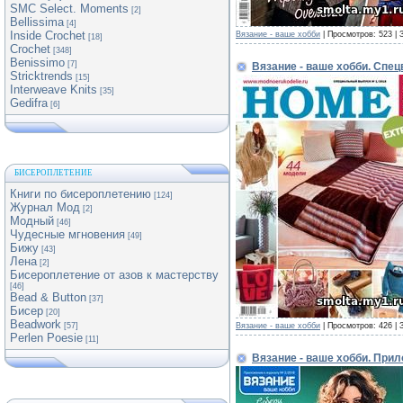
SMC Select. Moments
[2]
Bellissima
[4]
Inside Crochet
Вязание - ваше хобби
| Просмотров: 523 | 
[18]
Crochet
[348]
Benissimo
[7]
Вязание - ваше хобби. Спе
Stricktrends
[15]
Interweave Knits
[35]
Gedifra
[6]
БИСЕРОПЛЕТЕНИЕ
Книги по бисероплетению
[124]
Журнал Мод
[2]
Модный
[46]
Чудесные мгновения
[49]
Бижу
[43]
Лена
[2]
Бисероплетение от азов к мастерству
[46]
Bead & Button
[37]
Бисер
[20]
Beadwork
Вязание - ваше хобби
| Просмотров: 426 | 
[57]
Perlen Poesie
[11]
Вязание - ваше хобби. При