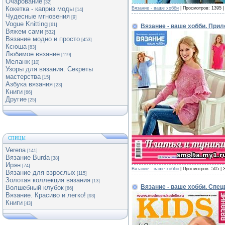
Очарование
[32]
Кокетка - каприз моды
Вязание - ваше хобби
| Просмотров: 1395 |
[14]
Чудесные мгновения
[9]
Vogue Knitting
[61]
Вязание - ваше хобби. При
Вяжем сами
[532]
Вязание модно и просто
[453]
Ксюша
[83]
Любимое вязание
[119]
Меланж
[10]
Узоры для вязания. Секреты
мастерства
[15]
Азбука вязания
[23]
Книги
[66]
Другие
[25]
СПИЦЫ
Verena
[141]
Вязание Burda
[38]
Ирэн
[74]
Вязание - ваше хобби
| Просмотров: 505 | 
Вязание для взрослых
[115]
Золотая коллекция вязания
[13]
Вязание - ваше хобби. Спе
Волшебный клубок
[86]
Вязание. Красиво и легко!
[93]
Книги
[43]