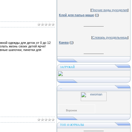
[
Прочие виды рукоделия
]
Клей для папье-маше
(
0
)
-----------------
[
Словарь рукодельницы
]
Канва
(
0
)
ной одежды для деток от 0 до 12
лать жизнь своих детей ярче!
вные шапочки, пинетки для
-----------------
ЗАГРУЖАЙ
...
Воронеж
ТОП 10 ЖУРНАЛЫ
-----------------