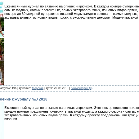
Ежемесячный журнал по вязанию на спицах и крючком. В каждом номере суперхиты 
самых модных, самых элегантных, самых экстравагантных, из новых видов пряжи,
номере до 30 моделей суперхитов вязаной моды каждого сезона — самых модных,
экстравагантных, из новых видов пряжи, с эксклюзивным декором. Модели вязаной
Загрузок: 196 | Добавил:
Морская
| Дата:
20.02.2018
|
Комментарии (0)
жение к журналу №3 2018
Ежемесячный журнал по вязанию на спицах и крючком. Этот номер является прилож
каждом номере предложены суперхиты вязаной моды для каждого сезона - самых 
экстравагантных, из новых видов пряжи. К каждому проекту предложены: инструкци
вязания.