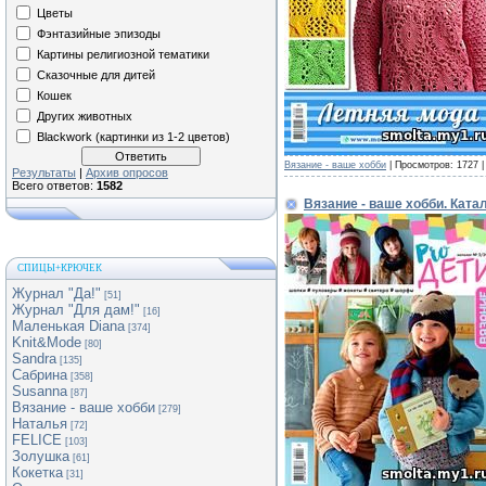
Цветы
Фэнтазийные эпизоды
Картины религиозной тематики
Сказочные для дитей
Кошек
Других животных
Blackwork (картинки из 1-2 цветов)
Вязание - ваше хобби
| Просмотров: 1727 |
Результаты
|
Архив опросов
Всего ответов:
1582
Вязание - ваше хобби. Ката
СПИЦЫ+КРЮЧЕК
Журнал "Да!"
[51]
Журнал "Для дам!"
[16]
Маленькая Diana
[374]
Knit&Mode
[80]
Sandra
[135]
Сабрина
[358]
Susanna
[87]
Вязание - ваше хобби
[279]
Наталья
[72]
FELICE
[103]
Золушка
[61]
Кокетка
[31]