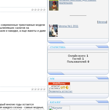
маленьких
-----------------
[
Verena
]
е современные трикотажные модели
Verena №1 2011
 вылинявших халатов на
ли и накидки, а еще жакеты и даже
СТАТИСТИКА
Онлайн всего:
1
Гостей:
1
Пользователей:
0
WM
Проверить аттестат
КАТАЛОГ
орый многие годы остается
я каждого сезона - самые модные,