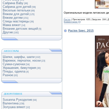
Сабрина Baby
[96]
Сабрина для детей
[58]
Веселые петельки
[69]
Оригинальные модели литовских ди
Вяжем для детей
[125]
Вяжем детям
[151]
Pacios
| Просмотров: 635 | Загрузок: 164 |
Спицы мастерицы
[36]
Комментарии (0)
Мама вяжет
[14]
Вязание детских вещей
[5]
Pacios Spec. 2015
Другие
[192]
АКСЕССУАРЫ
Шапки, шарфы, шали
[102]
Варежки, перчатки, носки
[23]
Сумки-сумочки
[54]
Украшения, бижутерия
[30]
Пледы, одеяла
[4]
Разное
[63]
ДЕКОРОТИВНОЕ
Susanna Рукоделие
[64]
Валентина
[158]
Золушка вяжет
[12]