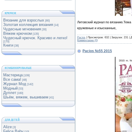
КРЮЧОК
Вязание для взрослых
[80]
Литовский журнал по вязанию.Тема 
Золотая коллекция вязания
[14]
кружевные и изысканные,
Чудесные мгновения
[30]
Вяжем крючком
[135]
Чудесный крючок. Красиво и легко!
Pacios
| Просмотров: 632 | Загрузок: 231 |
Комментарии (0)
[170]
Книги
[38]
Pacios №55 2015
КОМБИНИРОВАНЫЕ
Мастерица
[109]
Все сама!
[48]
Журнал Мод
[142]
Модный
[53]
Дуплет
[160]
Шьём, вяжем, вышиваем
[41]
ДЛЯ ДЕТЕЙ
Alize
[3]
Felice Baby
[10]