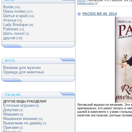
ШИТЬЕ
Pacios
| Просмотров: 870 | Загрузок: 204 |
Комментарии (0)
Burda
[191]
Diana moden
[107]
PACIOS NR 49, 2014
Шитьё и крой
[104]
Ателье
[74]
Lady Boutique
[48]
Patrones
[14]
Шить легко!
[3]
другие
[139]
ДРУГОЕ
Вязание для мужчин
Одежда для животных
РУКОДЕЛИЕ
ДРУГИЕ ВИДЫ РУКОДЕЛИЯ
Литовский журнал по вязанию. Это ж
Елочные игрушки
[8]
оригинально, кто умеет вязать и л
Дэкупаж
[4]
шалей в комплекте с узким стильны
Макрамэ
[9]
налетом ностальгии, уютные пулове
Машинное вязание
[32]
Выжигание по дереву
[2]
Оригами
[4]
Разное