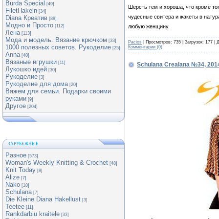
Burda Special
[49]
Шерсть тем и хороша, что кроме тог
FiletHakeln
[34]
чудесные свитера и жакеты в натур
Diana Креатив
[88]
Модно и Просто
любую женщину.
[112]
Лена
[113]
Мода и модель. Вязание крючком
[33]
Pacios
| Просмотров: 735 | Загрузок: 177 |
1000 полезных советов. Рукоделие
Комментарии (0)
[25]
Anna
[40]
Вязаные игрушки
[11]
Schulana Crealana №34, 201
Лукошко идей
[30]
Рукоделие
[3]
Рукоделие для дома
[20]
Вяжем для семьи. Подарки своими
руками
[9]
Другое
[204]
ЗАРУБЕЖНЫЕ
Разное
[573]
Woman's Weekly Knitting & Crochet
[48]
Knit Today
[8]
Alize
[7]
Nako
[10]
Schulana
[7]
Die Kleine Diana Hakellust
[3]
Teetee
[11]
Rankdarbiu kraitele
[33]