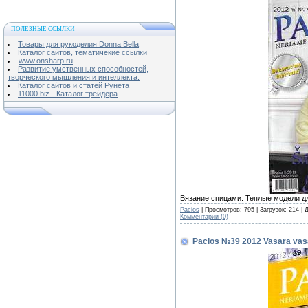
ПОЛЕЗНЫЕ ССЫЛКИ
Товары для рукоделия Donna Bella
Каталог сайтов, тематичекие ссылки
www.onsharp.ru
Развитие умственных способностей,
творческого мышления и интеллекта.
Каталог сайтов и статей Рунета
11000.biz - Каталог трейдера
Вязание спицами. Теплые модели д
Pacios
| Просмотров: 795 | Загрузок: 214 |
Комментарии (0)
Pacios №39 2012 Vasara vas