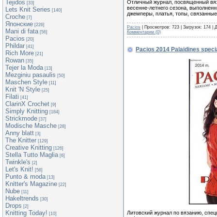
Tejidos
Отличный журнал, посвященный вяз
[33]
весенне-летнего сезона, выполненн
Lets Knit Series
[140]
джемперы, платья, топы, связанны
Croche
[7]
Японские
[226]
Pacios
| Просмотров: 723 | Загрузок: 174 |
Mani di fata
Комментарии (0)
[56]
Pacios
[20]
Phildar
[41]
Pacios 2014 Palaidines speci
Rich More
[21]
Rowan
[35]
Tejer la Moda
[13]
Mezginiu pasaulis
[50]
Maschen Style
[11]
Knit 'N Style
[25]
Filati
[41]
ClarinX Crochet
[9]
Simply Knitting
[184]
Strickmode
[37]
Modische Masche
[28]
Anny blatt
[3]
The Knitter
[129]
Creative Knitting
[126]
Stella Tutto Maglia
[6]
Twinkle's
[2]
Let's Knit!
[56]
Punto & moda
[13]
Knitter's Magazine
[22]
Nube
[11]
Hakeltrends
[30]
Drops
[2]
Knitting Today!
Литовский журнал по вязанию, спец
[10]