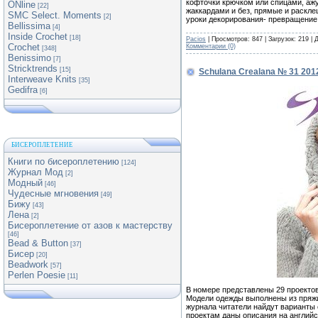
кофточки крючком или спицами, ажу
ONline
[22]
жаккардами и без, прямые и раскле
SMC Select. Moments
[2]
уроки декорирования- превращение 
Bellissima
[4]
Inside Crochet
[18]
Pacios
| Просмотров: 847 | Загрузок: 219 |
Crochet
Комментарии (0)
[348]
Benissimo
[7]
Stricktrends
[15]
Schulana Crealana № 31 201
Interweave Knits
[35]
Gedifra
[6]
БИСЕРОПЛЕТЕНИЕ
Книги по бисероплетению
[124]
Журнал Мод
[2]
Модный
[46]
Чудесные мгновения
[49]
Бижу
[43]
Лена
[2]
Бисероплетение от азов к мастерству
[46]
Bead & Button
[37]
Бисер
[20]
Beadwork
[57]
Perlen Poesie
[11]
В номере представлены 29 проектов
Модели одежды выполнены из пряжи
журнала читатели найдут варианты 
проектам даны описания на англий