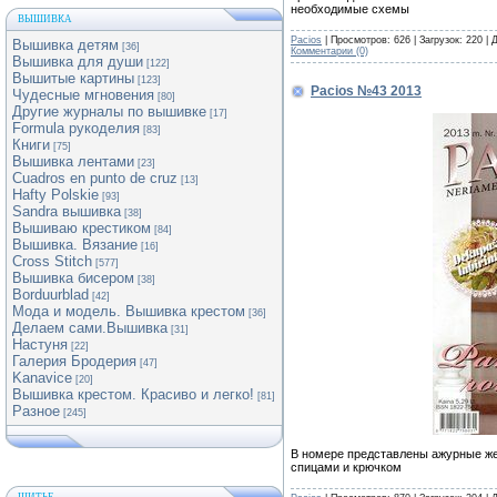
необходимые схемы
ВЫШИВКА
Pacios
| Просмотров: 626 | Загрузок: 220 |
Вышивка детям
[36]
Комментарии (0)
Вышивка для души
[122]
Вышитые картины
[123]
Pacios №43 2013
Чудесные мгновения
[80]
Другие журналы по вышивке
[17]
Formula рукоделия
[83]
Книги
[75]
Вышивка лентами
[23]
Cuadros en punto de cruz
[13]
Hafty Polskie
[93]
Sandra вышивка
[38]
Вышиваю крестиком
[84]
Вышивка. Вязание
[16]
Cross Stitch
[577]
Вышивка бисером
[38]
Borduurblad
[42]
Мода и модель. Вышивка крестом
[36]
Делаем сами.Вышивка
[31]
Настуня
[22]
Галерия Бродерия
[47]
Kanavice
[20]
Вышивка крестом. Красиво и легко!
[81]
Разное
[245]
В номере представлены ажурные же
спицами и крючком