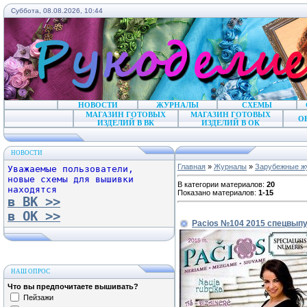
Суббота, 08.08.2026, 10:44
НОВОСТИ
ЖУРНАЛЫ
СХЕМЫ
МАГАЗИН ГОТОВЫХ
МАГАЗИН ГОТОВЫХ
О
ИЗДЕЛИЙ В ВК
ИЗДЕЛИЙ В ОК
НОВОСТИ
Главная
»
Журналы
»
Зарубежные ж
Уважаемые пользователи,
новые схемы для вышивки
В категории материалов
:
20
находятся
Показано материалов
:
1-15
в ВК >>
в ОК >>
Pacios №104 2015 спецвып
НАШ ОПРОС
Что вы предпочитаете вышивать?
Пейзажи