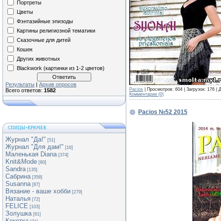
Портреты
Цветы
Фэнтазийные эпизоды
Картины религиозной тематики
Сказочные для дитей
Кошек
Других животных
Blackwork (картинки из 1-2 цветов)
Результаты
|
Архив опросов
Pacios
| Просмотров: 604 | Загрузок: 176 |
Всего ответов:
1582
Комментарии (0)
Pacios №52 2015
СПИЦЫ+КРЮЧЕК
Журнал "Да!"
[51]
Журнал "Для дам!"
[16]
Маленькая Diana
[374]
Knit&Mode
[80]
Sandra
[135]
Сабрина
[358]
Susanna
[87]
Вязание - ваше хобби
[279]
Наталья
[72]
FELICE
[103]
Золушка
[61]
Кокетка