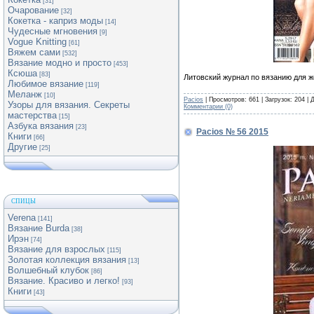
[31]
Очарование
[32]
Кокетка - каприз моды
[14]
Чудесные мгновения
[9]
Vogue Knitting
[61]
Вяжем сами
[532]
Вязание модно и просто
[453]
Ксюша
[83]
Литовский журнал по вязанию для 
Любимое вязание
[119]
Меланж
[10]
Pacios
| Просмотров: 661 | Загрузок: 204 |
Узоры для вязания. Секреты
Комментарии (0)
мастерства
[15]
Азбука вязания
[23]
Pacios № 56 2015
Книги
[66]
Другие
[25]
СПИЦЫ
Verena
[141]
Вязание Burda
[38]
Ирэн
[74]
Вязание для взрослых
[115]
Золотая коллекция вязания
[13]
Волшебный клубок
[86]
Вязание. Красиво и легко!
[93]
Книги
[43]