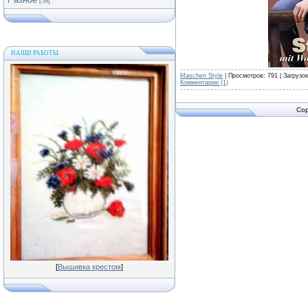
[59]
НАШИ РАБОТЫ
Maschen Style
| Просмотров: 791 | Загрузо
Комментарии (1)
Cop
[
Вышивка крестом
]