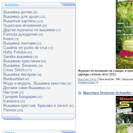
ВЫШИВКА
Вышивка детям
[36]
Вышивка для души
[122]
Вышитые картины
[123]
Чудесные мгновения
[80]
Другие журналы по вышивке
[17]
Formula рукоделия
[83]
Книги
[75]
Вышивка лентами
[23]
Cuadros en punto de cruz
[13]
Hafty Polskie
[93]
Sandra вышивка
[38]
Вышиваю крестиком
[84]
Вышивка. Вязание
[16]
Cross Stitch
Журнал по вязанию на спицах и кр
[577]
Вышивка бисером
одежды сезона лето 2011.
[38]
Borduurblad
Maschen Style
| Просмотров: 588 | Загрузо
[42]
Комментарии (0)
Мода и модель. Вышивка крестом
[36]
Делаем сами.Вышивка
[31]
Настуня
Maschen-Stylevon Schoeller 
[22]
Галерия Бродерия
[47]
Kanavice
[20]
Вышивка крестом. Красиво и легко!
[81]
Разное
[245]