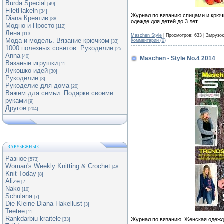
Burda Special
[49]
FiletHakeln
[34]
Журнал по вязанию спицами и крюч
Diana Креатив
[88]
одежде для детей до 3 лет.
Модно и Просто
[112]
Лена
[113]
Maschen Style
| Просмотров: 633 | Загрузо
Мода и модель. Вязание крючком
Комментарии (0)
[33]
1000 полезных советов. Рукоделие
[25]
Anna
[40]
Maschen - Style No.4 2014
Вязаные игрушки
[11]
Лукошко идей
[30]
Рукоделие
[3]
Рукоделие для дома
[20]
Вяжем для семьи. Подарки своими
руками
[9]
Другое
[204]
ЗАРУБЕЖНЫЕ
Разное
[573]
Woman's Weekly Knitting & Crochet
[48]
Knit Today
[8]
Alize
[7]
Nako
[10]
Schulana
[7]
Die Kleine Diana Hakellust
[3]
Teetee
[11]
Rankdarbiu kraitele
Журнал по вязанию. Женская одежд
[33]