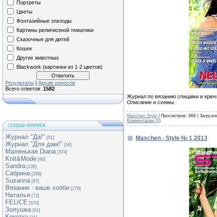
Портреты
Цветы
Фэнтазийные эпизоды
Картины религиозной тематики
Сказочные для дитей
Кошек
Других животных
Blackwork (картинки из 1-2 цветов)
Результаты
|
Архив опросов
Всего ответов:
1582
Журнал по вязанию спицами и крюч
Описание и схемы.
Maschen Style
| Просмотров: 668 | Загрузо
Комментарии (0)
СПИЦЫ+КРЮЧЕК
Журнал "Да!"
Maschen - Style № 1 2013
[51]
Журнал "Для дам!"
[16]
Маленькая Diana
[374]
Knit&Mode
[80]
Sandra
[135]
Сабрина
[358]
Susanna
[87]
Вязание - ваше хобби
[279]
Наталья
[72]
FELICE
[103]
Золушка
[61]
Кокетка