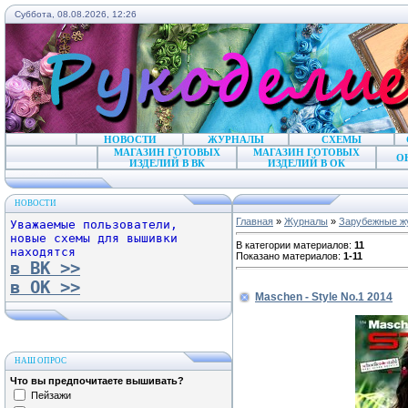
Суббота, 08.08.2026, 12:26
НОВОСТИ
ЖУРНАЛЫ
СХЕМЫ
МАГАЗИН ГОТОВЫХ
МАГАЗИН ГОТОВЫХ
О
ИЗДЕЛИЙ В ВК
ИЗДЕЛИЙ В ОК
НОВОСТИ
Главная
»
Журналы
»
Зарубежные ж
Уважаемые пользователи,
новые схемы для вышивки
В категории материалов
:
11
находятся
Показано материалов
:
1-11
в ВК >>
в ОК >>
Maschen - Style No.1 2014
НАШ ОПРОС
Что вы предпочитаете вышивать?
Пейзажи