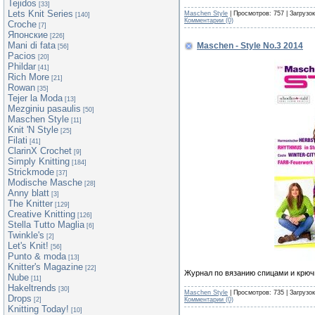
Tejidos
[33]
Lets Knit Series
Maschen Style
| Просмотров: 757 | Загрузо
[140]
Комментарии (0)
Croche
[7]
Японские
[226]
Mani di fata
Maschen - Style No.3 2014
[56]
Pacios
[20]
Phildar
[41]
Rich More
[21]
Rowan
[35]
Tejer la Moda
[13]
Mezginiu pasaulis
[50]
Maschen Style
[11]
Knit 'N Style
[25]
Filati
[41]
ClarinX Crochet
[9]
Simply Knitting
[184]
Strickmode
[37]
Modische Masche
[28]
Anny blatt
[3]
The Knitter
[129]
Creative Knitting
[126]
Stella Tutto Maglia
[6]
Twinkle's
[2]
Let's Knit!
[56]
Punto & moda
[13]
Knitter's Magazine
[22]
Журнал по вязанию спицами и крюч
Nube
[11]
Hakeltrends
[30]
Maschen Style
| Просмотров: 735 | Загрузо
Drops
Комментарии (0)
[2]
Knitting Today!
[10]