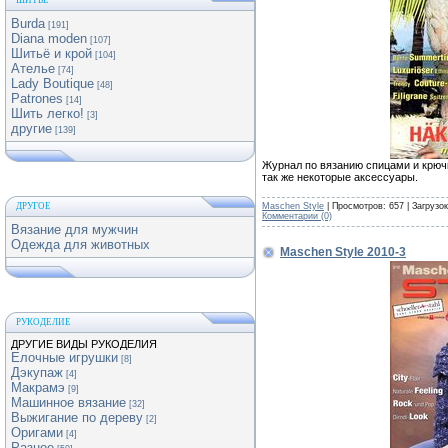
ШИТЬЕ
Burda
[191]
Diana moden
[107]
Шитьё и крой
[104]
Ателье
[74]
Lady Boutique
[48]
Patrones
[14]
Шить легко!
[3]
другие
[139]
Журнал по вязанию спицами и крючк
так же некоторые аксессуары.
Maschen Style
| Просмотров: 657 | Загрузо
ДРУГОЕ
Комментарии (0)
Вязание для мужчин
Одежда для животных
Maschen Style 2010-3
РУКОДЕЛИЕ
ДРУГИЕ ВИДЫ РУКОДЕЛИЯ
Елочные игрушки
[8]
Дэкупаж
[4]
Макрамэ
[9]
Машинное вязание
[32]
Выжигание по дереву
[2]
Оригами
[4]
Разное