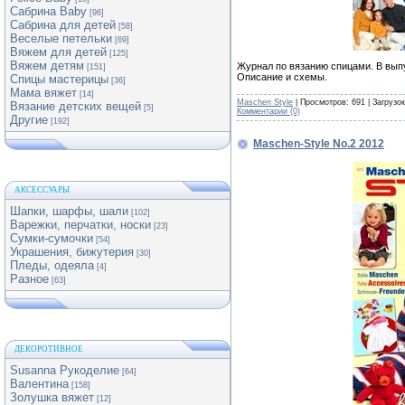
Сабрина Baby
[96]
Сабрина для детей
[58]
Веселые петельки
[69]
Вяжем для детей
[125]
Вяжем детям
Журнал по вязанию спицами. В вып
[151]
Описание и схемы.
Спицы мастерицы
[36]
Мама вяжет
[14]
Maschen Style
| Просмотров: 691 | Загрузо
Вязание детских вещей
[5]
Комментарии (0)
Другие
[192]
Maschen-Style No.2 2012
АКСЕССУАРЫ
Шапки, шарфы, шали
[102]
Варежки, перчатки, носки
[23]
Сумки-сумочки
[54]
Украшения, бижутерия
[30]
Пледы, одеяла
[4]
Разное
[63]
ДЕКОРОТИВНОЕ
Susanna Рукоделие
[64]
Валентина
[158]
Золушка вяжет
[12]