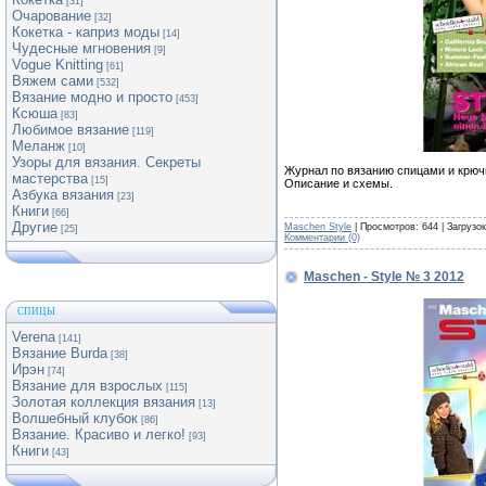
[31]
Очарование
[32]
Кокетка - каприз моды
[14]
Чудесные мгновения
[9]
Vogue Knitting
[61]
Вяжем сами
[532]
Вязание модно и просто
[453]
Ксюша
[83]
Любимое вязание
[119]
Меланж
[10]
Узоры для вязания. Секреты
Журнал по вязанию спицами и крюч
мастерства
[15]
Описание и схемы.
Азбука вязания
[23]
Книги
[66]
Другие
Maschen Style
| Просмотров: 644 | Загрузо
[25]
Комментарии (0)
Maschen - Style № 3 2012
СПИЦЫ
Verena
[141]
Вязание Burda
[38]
Ирэн
[74]
Вязание для взрослых
[115]
Золотая коллекция вязания
[13]
Волшебный клубок
[86]
Вязание. Красиво и легко!
[93]
Книги
[43]