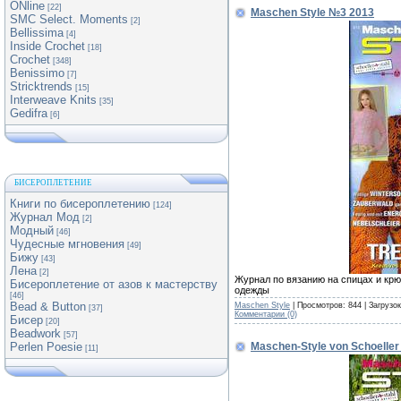
ONline
[22]
Maschen Style №3 2013
SMC Select. Moments
[2]
Bellissima
[4]
Inside Crochet
[18]
Crochet
[348]
Benissimo
[7]
Stricktrends
[15]
Interweave Knits
[35]
Gedifra
[6]
БИСЕРОПЛЕТЕНИЕ
Книги по бисероплетению
[124]
Журнал Мод
[2]
Модный
[46]
Чудесные мгновения
[49]
Бижу
[43]
Лена
[2]
Журнал по вязанию на спицах и кр
Бисероплетение от азов к мастерству
одежды
[46]
Bead & Button
Maschen Style
| Просмотров: 844 | Загрузо
[37]
Комментарии (0)
Бисер
[20]
Beadwork
[57]
Maschen-Style von Schoeller
Perlen Poesie
[11]