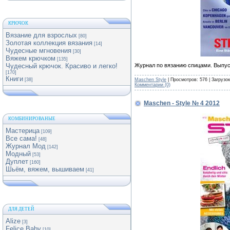
КРЮЧОК
Вязание для взрослых
[80]
Золотая коллекция вязания
[14]
Чудесные мгновения
[30]
Вяжем крючком
[135]
Журнал по вязанию спицами. Выпус
Чудесный крючок. Красиво и легко!
[170]
Книги
Maschen Style
| Просмотров: 576 | Загрузо
[38]
Комментарии (0)
Maschen - Style № 4 2012
КОМБИНИРОВАНЫЕ
Мастерица
[109]
Все сама!
[48]
Журнал Мод
[142]
Модный
[53]
Дуплет
[160]
Шьём, вяжем, вышиваем
[41]
ДЛЯ ДЕТЕЙ
Alize
[3]
Felice Baby
[10]