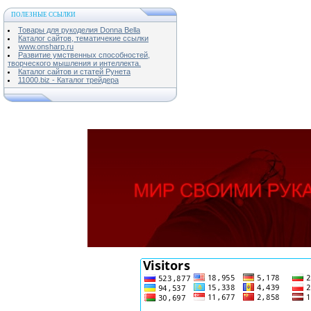
ПОЛЕЗНЫЕ ССЫЛКИ
Товары для рукоделия Donna Bella
Каталог сайтов, тематичекие ссылки
www.onsharp.ru
Развитие умственных способностей,
творческого мышления и интеллекта.
Каталог сайтов и статей Рунета
11000.biz - Каталог трейдера