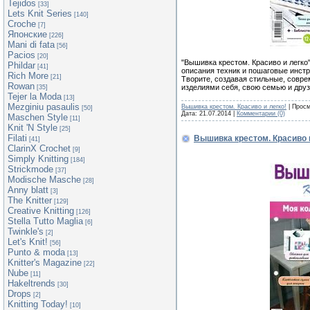
Tejidos
[33]
Lets Knit Series
[140]
Croche
[7]
Японские
[226]
Mani di fata
[56]
Pacios
[20]
"Вышивка крестом. Красиво и легко
Phildar
[41]
описания техник и пошаговые инстр
Rich More
[21]
Творите, создавая стильные, совр
Rowan
изделиями себя, свою семью и друз
[35]
Tejer la Moda
[13]
Mezginiu pasaulis
Вышивка крестом. Красиво и легко!
| Просм
[50]
Дата:
21.07.2014
|
Комментарии (0)
Maschen Style
[11]
Knit 'N Style
[25]
Filati
Вышивка крестом. Красиво 
[41]
ClarinX Crochet
[9]
Simply Knitting
[184]
Strickmode
[37]
Modische Masche
[28]
Anny blatt
[3]
The Knitter
[129]
Creative Knitting
[126]
Stella Tutto Maglia
[6]
Twinkle's
[2]
Let's Knit!
[56]
Punto & moda
[13]
Knitter's Magazine
[22]
Nube
[11]
Hakeltrends
[30]
Drops
[2]
Knitting Today!
[10]