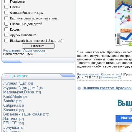
Портреты
Цветы
Фэнтазийные эпизоды
Картины религиозной тематики
Сказочные для дитей
Кошек
Других животных
Blackwork (картинки из 1-2 цветов)
Результаты
|
Архив опросов
"Вышивка крестом. Красиво и легко"
Всего ответов:
1582
освоить искусство вышивания крес
описания техник и пошаговые инстр
Творите, создавая стильные, совр
изделиями себя, свою семью и дру
Вышивка крестом. Красиво и легко!
| Просм
СПИЦЫ+КРЮЧЕК
Дата:
05.11.2014
|
Комментарии (0)
Журнал "Да!"
[51]
Журнал "Для дам!"
Вышивка крестом. Красиво 
[16]
Маленькая Diana
[374]
Knit&Mode
[80]
Sandra
[135]
Сабрина
[358]
Susanna
[87]
Вязание - ваше хобби
[279]
Наталья
[72]
FELICE
[103]
Золушка
[61]
Кокетка