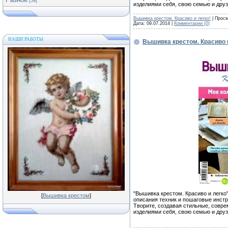
[59]
изделиями себя, свою семью и друз
Вышивка крестом. Красиво и легко!
| Просм
Дата:
09.07.2014
|
Комментарии (0)
НАШИ РАБОТЫ
Вышивка крестом. Красиво 
"Вышивка крестом. Красиво и легко
[
Вышивка крестом
]
описания техник и пошаговые инстр
Творите, создавая стильные, совр
изделиями себя, свою семью и друз