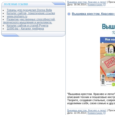
Вышивка крестом. Красиво и легко!
| Просм
ПОЛЕЗНЫЕ ССЫЛКИ
Дата:
30.06.2014
|
Комментарии (0)
Товары для рукоделия Donna Bella
Каталог сайтов, тематичекие ссылки
Вышивка крестом. Красиво 
www.onsharp.ru
Развитие умственных способностей,
творческого мышления и интеллекта.
Каталог сайтов и статей Рунета
11000.biz - Каталог трейдера
"Вышивка крестом. Красиво и легко
описания техник и пошаговые инстр
Творите, создавая стильные, совр
изделиями себя, свою семью и друз
Вышивка крестом. Красиво и легко!
| Просм
Дата:
22.05.2014
|
Комментарии (0)