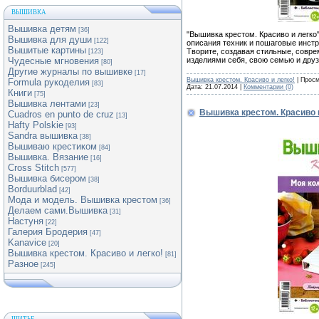
ВЫШИВКА
Вышивка детям
[36]
"Вышивка крестом. Красиво и легко
Вышивка для души
[122]
описания техник и пошаговые инстр
Вышитые картины
Творите, создавая стильные, совр
[123]
изделиями себя, свою семью и дру
Чудесные мгновения
[80]
Другие журналы по вышивке
[17]
Вышивка крестом. Красиво и легко!
| Просм
Formula рукоделия
[83]
Дата:
21.07.2014
|
Комментарии (0)
Книги
[75]
Вышивка лентами
[23]
Вышивка крестом. Красиво 
Cuadros en punto de cruz
[13]
Hafty Polskie
[93]
Sandra вышивка
[38]
Вышиваю крестиком
[84]
Вышивка. Вязание
[16]
Cross Stitch
[577]
Вышивка бисером
[38]
Borduurblad
[42]
Мода и модель. Вышивка крестом
[36]
Делаем сами.Вышивка
[31]
Настуня
[22]
Галерия Бродерия
[47]
Kanavice
[20]
Вышивка крестом. Красиво и легко!
[81]
Разное
[245]