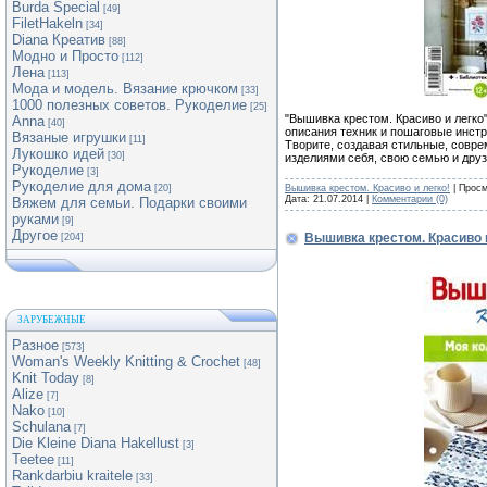
Burda Special
[49]
FiletHakeln
[34]
Diana Креатив
[88]
Модно и Просто
[112]
Лена
[113]
Мода и модель. Вязание крючком
[33]
1000 полезных советов. Рукоделие
[25]
"Вышивка крестом. Красиво и легко
Anna
[40]
описания техник и пошаговые инстр
Вязаные игрушки
[11]
Творите, создавая стильные, совр
Лукошко идей
[30]
изделиями себя, свою семью и дру
Рукоделие
[3]
Рукоделие для дома
Вышивка крестом. Красиво и легко!
| Просм
[20]
Дата:
21.07.2014
|
Комментарии (0)
Вяжем для семьи. Подарки своими
руками
[9]
Другое
Вышивка крестом. Красиво 
[204]
ЗАРУБЕЖНЫЕ
Разное
[573]
Woman's Weekly Knitting & Crochet
[48]
Knit Today
[8]
Alize
[7]
Nako
[10]
Schulana
[7]
Die Kleine Diana Hakellust
[3]
Teetee
[11]
Rankdarbiu kraitele
[33]