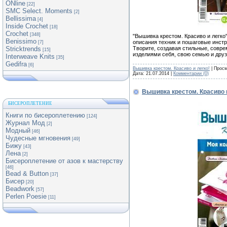
ONline
[22]
SMC Select. Moments
[2]
Bellissima
[4]
Inside Crochet
[18]
Crochet
[348]
"Вышивка крестом. Красиво и легко
Benissimo
описания техник и пошаговые инстр
[7]
Творите, создавая стильные, совр
Stricktrends
[15]
изделиями себя, свою семью и друз
Interweave Knits
[35]
Gedifra
[6]
Вышивка крестом. Красиво и легко!
| Просм
Дата:
21.07.2014
|
Комментарии (0)
Вышивка крестом. Красиво 
БИСЕРОПЛЕТЕНИЕ
Книги по бисероплетению
[124]
Журнал Мод
[2]
Модный
[46]
Чудесные мгновения
[49]
Бижу
[43]
Лена
[2]
Бисероплетение от азов к мастерству
[46]
Bead & Button
[37]
Бисер
[20]
Beadwork
[57]
Perlen Poesie
[11]