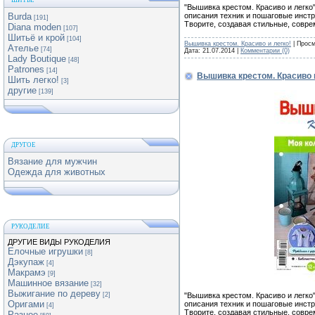
ШИТЬЕ
"Вышивка крестом. Красиво и легко
описания техник и пошаговые инстр
Burda
[191]
Творите, создавая стильные, совр
Diana moden
[107]
Шитьё и крой
[104]
Вышивка крестом. Красиво и легко!
| Просм
Ателье
[74]
Дата:
21.07.2014
|
Комментарии (0)
Lady Boutique
[48]
Patrones
[14]
Вышивка крестом. Красиво 
Шить легко!
[3]
другие
[139]
ДРУГОЕ
Вязание для мужчин
Одежда для животных
РУКОДЕЛИЕ
ДРУГИЕ ВИДЫ РУКОДЕЛИЯ
Елочные игрушки
[8]
Дэкупаж
[4]
Макрамэ
[9]
Машинное вязание
[32]
Выжигание по дереву
"Вышивка крестом. Красиво и легко
[2]
Оригами
описания техник и пошаговые инстр
[4]
Творите, создавая стильные, совр
Разное