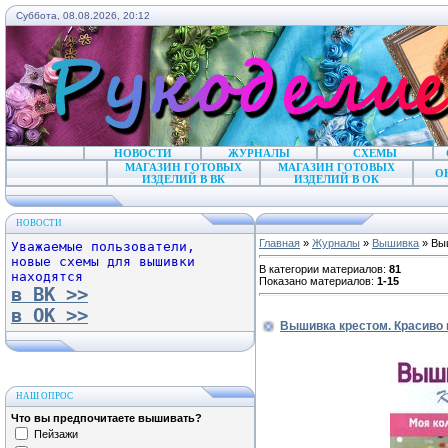
Суббота, 08.08.2026, 20:12
НОВОСТИ
ЖУРНАЛЫ
СХЕМЫ
МАГАЗИН ГОТОВЫХ
МАГАЗИН ГОТОВЫХ
О
ИЗДЕЛИЙ В ВК
ИЗДЕЛИЙ В ОК
НОВОСТИ
Главная
»
Журналы
»
Вышивка
» Выш
Уважаемые пользователи,
новые схемы для вышивки
В категории материалов
:
81
находятся
Показано материалов
:
1-15
в ВК >>
в ОК >>
Вышивка крестом. Красиво 
НАШ ОПРОС
Что вы предпочитаете вышивать?
Пейзажи