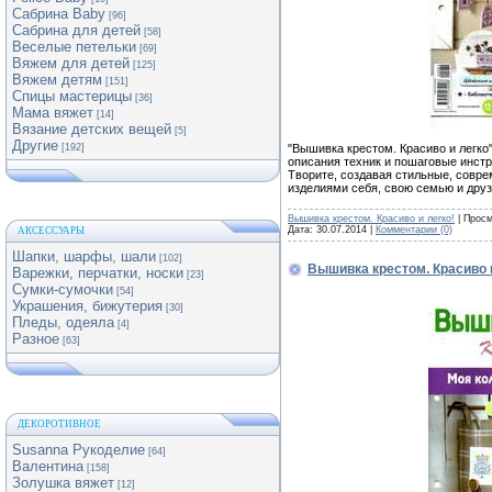
Сабрина Baby
[96]
Сабрина для детей
[58]
Веселые петельки
[69]
Вяжем для детей
[125]
Вяжем детям
[151]
Спицы мастерицы
[36]
Мама вяжет
[14]
Вязание детских вещей
[5]
Другие
"Вышивка крестом. Красиво и легко
[192]
описания техник и пошаговые инстр
Творите, создавая стильные, совр
изделиями себя, свою семью и друз
Вышивка крестом. Красиво и легко!
| Просм
Дата:
30.07.2014
|
Комментарии (0)
АКСЕССУАРЫ
Шапки, шарфы, шали
[102]
Вышивка крестом. Красиво 
Варежки, перчатки, носки
[23]
Сумки-сумочки
[54]
Украшения, бижутерия
[30]
Пледы, одеяла
[4]
Разное
[63]
ДЕКОРОТИВНОЕ
Susanna Рукоделие
[64]
Валентина
[158]
Золушка вяжет
[12]