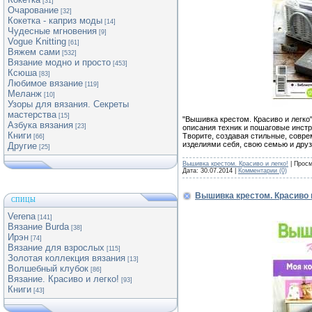
[31]
Очарование
[32]
Кокетка - каприз моды
[14]
Чудесные мгновения
[9]
Vogue Knitting
[61]
Вяжем сами
[532]
Вязание модно и просто
[453]
Ксюша
[83]
Любимое вязание
[119]
Меланж
[10]
Узоры для вязания. Секреты
мастерства
[15]
"Вышивка крестом. Красиво и легко
Азбука вязания
[23]
описания техник и пошаговые инстр
Книги
Творите, создавая стильные, совр
[66]
изделиями себя, свою семью и друз
Другие
[25]
Вышивка крестом. Красиво и легко!
| Просм
Дата:
30.07.2014
|
Комментарии (0)
Вышивка крестом. Красиво 
СПИЦЫ
Verena
[141]
Вязание Burda
[38]
Ирэн
[74]
Вязание для взрослых
[115]
Золотая коллекция вязания
[13]
Волшебный клубок
[86]
Вязание. Красиво и легко!
[93]
Книги
[43]