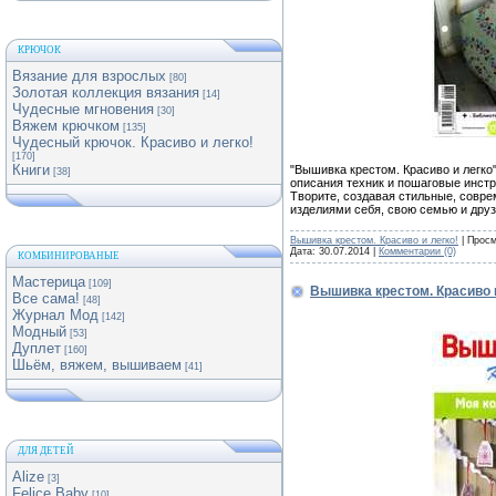
КРЮЧОК
Вязание для взрослых
[80]
Золотая коллекция вязания
[14]
Чудесные мгновения
[30]
Вяжем крючком
[135]
Чудесный крючок. Красиво и легко!
[170]
Книги
"Вышивка крестом. Красиво и легко
[38]
описания техник и пошаговые инстр
Творите, создавая стильные, совр
изделиями себя, свою семью и дру
Вышивка крестом. Красиво и легко!
| Просм
Дата:
30.07.2014
|
Комментарии (0)
КОМБИНИРОВАНЫЕ
Мастерица
[109]
Вышивка крестом. Красиво 
Все сама!
[48]
Журнал Мод
[142]
Модный
[53]
Дуплет
[160]
Шьём, вяжем, вышиваем
[41]
ДЛЯ ДЕТЕЙ
Alize
[3]
Felice Baby
[10]