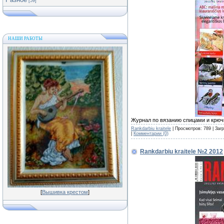
[59]
НАШИ РАБОТЫ
Журнал по вязанию спицами и крюч
Rankdarbiu kraitele
| Просмотров: 789 | Заг
|
Комментарии (0)
Rankdarbiu kraitele №2 2012
[
Вышивка крестом
]