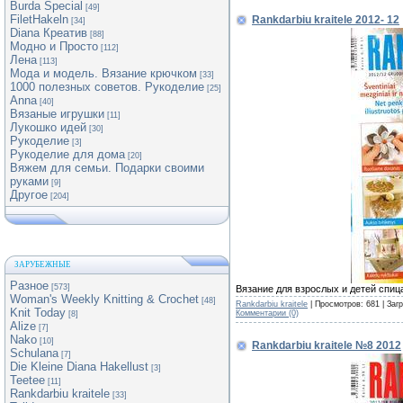
Burda Special
[49]
FiletHakeln
Rankdarbiu kraitele 2012- 12
[34]
Diana Креатив
[88]
Модно и Просто
[112]
Лена
[113]
Мода и модель. Вязание крючком
[33]
1000 полезных советов. Рукоделие
[25]
Anna
[40]
Вязаные игрушки
[11]
Лукошко идей
[30]
Рукоделие
[3]
Рукоделие для дома
[20]
Вяжем для семьи. Подарки своими
руками
[9]
Другое
[204]
ЗАРУБЕЖНЫЕ
Разное
[573]
Вязание для взрослых и детей спиц
Woman's Weekly Knitting & Crochet
[48]
Rankdarbiu kraitele
| Просмотров: 681 | Заг
Knit Today
Комментарии (0)
[8]
Alize
[7]
Nako
[10]
Rankdarbiu kraitele №8 2012
Schulana
[7]
Die Kleine Diana Hakellust
[3]
Teetee
[11]
Rankdarbiu kraitele
[33]