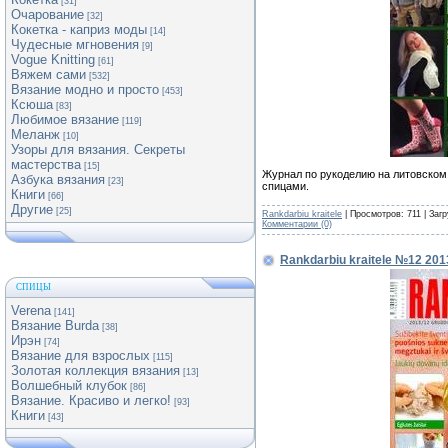
[31]
Очарование
[32]
Кокетка - каприз моды
[14]
Чудесные мгновения
[9]
Vogue Knitting
[61]
Вяжем сами
[532]
Вязание модно и просто
[453]
Ксюша
[83]
Любимое вязание
[119]
Меланж
[10]
Узоры для вязания. Секреты
мастерства
[15]
Журнал по рукоделию на литовском
Азбука вязания
[23]
спицами.
Книги
[66]
Другие
[25]
Rankdarbiu kraitele
| Просмотров: 711 | Загр
Комментарии (0)
Rankdarbiu kraitele №12 201
СПИЦЫ
Verena
[141]
Вязание Burda
[38]
Ирэн
[74]
Вязание для взрослых
[115]
Золотая коллекция вязания
[13]
Волшебный клубок
[86]
Вязание. Красиво и легко!
[93]
Книги
[43]