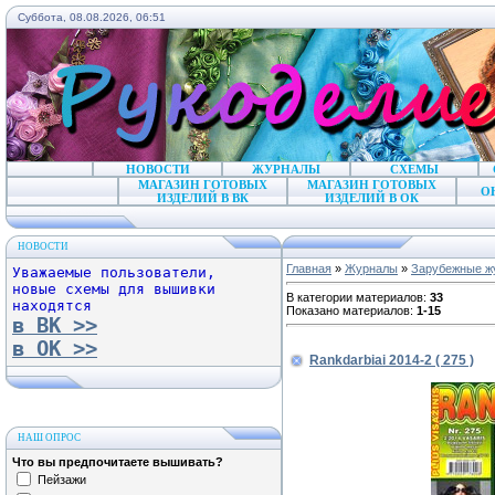
Суббота, 08.08.2026, 06:51
НОВОСТИ
ЖУРНАЛЫ
СХЕМЫ
МАГАЗИН ГОТОВЫХ
МАГАЗИН ГОТОВЫХ
О
ИЗДЕЛИЙ В ВК
ИЗДЕЛИЙ В ОК
НОВОСТИ
Главная
»
Журналы
»
Зарубежные ж
Уважаемые пользователи,
новые схемы для вышивки
В категории материалов
:
33
находятся
Показано материалов
:
1-15
в ВК >>
в ОК >>
Rankdarbiai 2014-2 ( 275 )
НАШ ОПРОС
Что вы предпочитаете вышивать?
Пейзажи