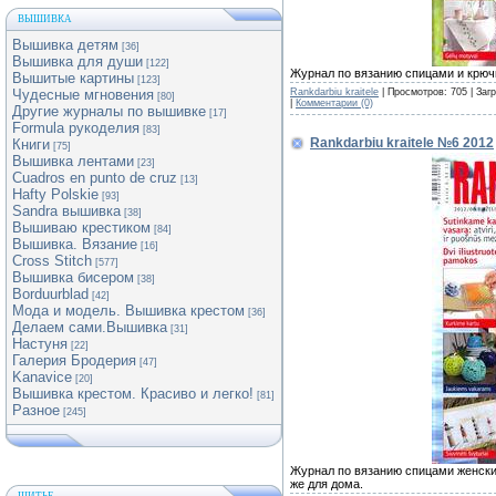
ВЫШИВКА
Вышивка детям
[36]
Вышивка для души
[122]
Журнал по вязанию спицами и крю
Вышитые картины
[123]
Rankdarbiu kraitele
| Просмотров: 705 | Заг
Чудесные мгновения
[80]
|
Комментарии (0)
Другие журналы по вышивке
[17]
Formula рукоделия
[83]
Rankdarbiu kraitele №6 2012
Книги
[75]
Вышивка лентами
[23]
Cuadros en punto de cruz
[13]
Hafty Polskie
[93]
Sandra вышивка
[38]
Вышиваю крестиком
[84]
Вышивка. Вязание
[16]
Cross Stitch
[577]
Вышивка бисером
[38]
Borduurblad
[42]
Мода и модель. Вышивка крестом
[36]
Делаем сами.Вышивка
[31]
Настуня
[22]
Галерия Бродерия
[47]
Kanavice
[20]
Вышивка крестом. Красиво и легко!
[81]
Разное
[245]
Журнал по вязанию спицами женских
же для дома.