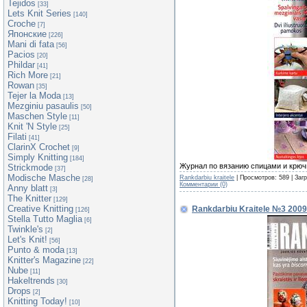
Tejidos
[33]
Lets Knit Series
[140]
Croche
[7]
Японские
[226]
Mani di fata
[56]
Pacios
[20]
Phildar
[41]
Rich More
[21]
Rowan
[35]
Tejer la Moda
[13]
Mezginiu pasaulis
[50]
Maschen Style
[11]
Knit 'N Style
[25]
Filati
[41]
ClarinX Crochet
[9]
Simply Knitting
[184]
Журнал по вязанию спицами и крюч
Strickmode
[37]
Modische Masche
Rankdarbiu kraitele
| Просмотров: 589 | Заг
[28]
Комментарии (0)
Anny blatt
[3]
The Knitter
[129]
Creative Knitting
Rankdarbiu Kraitele №3 2009
[126]
Stella Tutto Maglia
[6]
Twinkle's
[2]
Let's Knit!
[56]
Punto & moda
[13]
Knitter's Magazine
[22]
Nube
[11]
Hakeltrends
[30]
Drops
[2]
Knitting Today!
[10]