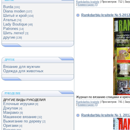
ШИТЬЕ
Rankdarbiu kraitele
| Просмотров: 712 | Заг
|
Комментарии (0)
Burda
[191]
Diana moden
[107]
Rankdarbiu kraitele № 5,201
Шитьё и крой
[104]
Ателье
[74]
Lady Boutique
[48]
Patrones
[14]
Шить легко!
[3]
другие
[139]
ДРУГОЕ
Вязание для мужчин
Одежда для животных
РУКОДЕЛИЕ
Журнал по вязанию спицами и крюч
ДРУГИЕ ВИДЫ РУКОДЕЛИЯ
Rankdarbiu kraitele
| Просмотров: 741 | Заг
Елочные игрушки
[8]
|
Комментарии (0)
Дэкупаж
[4]
Макрамэ
[9]
Rankdarbiu kraitele № 1, 201
Машинное вязание
[32]
Выжигание по дереву
[2]
Оригами
[4]
Разное