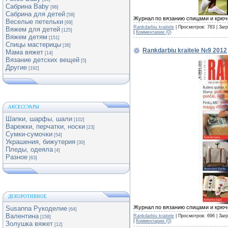
Сабрина Baby
[96]
Сабрина для детей
[58]
Журнал по вязанию спицами и крюч
Веселые петельки
[69]
Rankdarbiu kraitele
| Просмотров: 783 | Заг
Вяжем для детей
[125]
|
Комментарии (0)
Вяжем детям
[151]
Спицы мастерицы
[36]
Rankdarbiu kraitele №9 2012
Мама вяжет
[14]
Вязание детских вещей
[5]
Другие
[192]
АКСЕССУАРЫ
Шапки, шарфы, шали
[102]
Варежки, перчатки, носки
[23]
Сумки-сумочки
[54]
Украшения, бижутерия
[30]
Пледы, одеяла
[4]
Разное
[63]
ДЕКОРОТИВНОЕ
Журнал по вязанию спицами и крючк
Susanna Рукоделие
[64]
Валентина
Rankdarbiu kraitele
| Просмотров: 696 | Заг
[158]
|
Комментарии (0)
Золушка вяжет
[12]