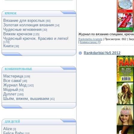
КРЮЧОК
Вязание для взрослых
[80]
Золотая коллекция вязания
[14]
Чудесные мгновения
[30]
Вяжем крючком
Журнал по вязанию спицами, крючк
[135]
Чудесный крючок. Красиво и легко!
Rankdarbiu kraitele
| Просмотров: 662 | Заг
|
Комментарии (0)
[170]
Книги
[38]
Rankdarbiai №5 2012
КОМБИНИРОВАНЫЕ
Мастерица
[109]
Все сама!
[48]
Журнал Мод
[142]
Модный
[53]
Дуплет
[160]
Шьём, вяжем, вышиваем
[41]
ДЛЯ ДЕТЕЙ
Alize
[3]
Felice Baby
[10]