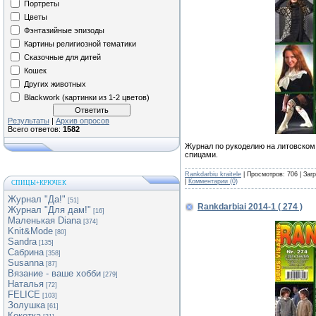
Портреты
Цветы
Фэнтазийные эпизоды
Картины религиозной тематики
Сказочные для дитей
Кошек
Других животных
Blackwork (картинки из 1-2 цветов)
Результаты
|
Архив опросов
Всего ответов:
1582
Журнал по рукоделию на литовском
спицами.
Rankdarbiu kraitele
| Просмотров: 706 | Заг
|
Комментарии (0)
СПИЦЫ+КРЮЧЕК
Журнал "Да!"
[51]
Rankdarbiai 2014-1 ( 274 )
Журнал "Для дам!"
[16]
Маленькая Diana
[374]
Knit&Mode
[80]
Sandra
[135]
Сабрина
[358]
Susanna
[87]
Вязание - ваше хобби
[279]
Наталья
[72]
FELICE
[103]
Золушка
[61]
Кокетка