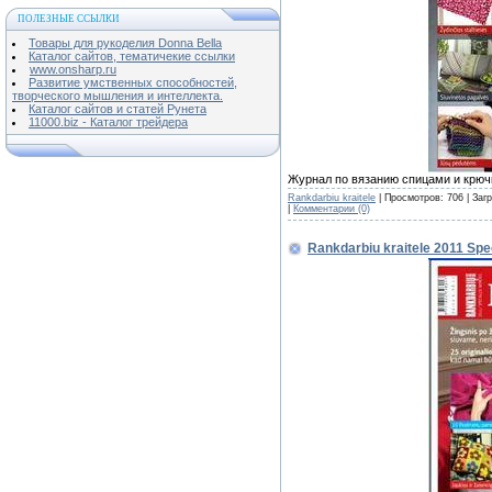
ПОЛЕЗНЫЕ ССЫЛКИ
Товары для рукоделия Donna Bella
Каталог сайтов, тематичекие ссылки
www.onsharp.ru
Развитие умственных способностей,
творческого мышления и интеллекта.
Каталог сайтов и статей Рунета
11000.biz - Каталог трейдера
Журнал по вязанию спицами и крю
Rankdarbiu kraitele
| Просмотров: 706 | Заг
|
Комментарии (0)
Rankdarbiu kraitele 2011 Spe