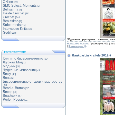
ONline
[22]
SMC Select. Moments
[2]
Bellissima
[4]
Inside Crochet
[18]
Crochet
[348]
Benissimo
[7]
Stricktrends
[15]
Interweave Knits
[35]
Gedifra
[6]
Журнал по рукоделию: вязание, выш
Rankdarbiu kraitele
| Просмотров: 651 | Заг
|
Комментарии (0)
БИСЕРОПЛЕТЕНИЕ
Rankdarbiu kraitele 2012-7
Книги по бисероплетению
[124]
Журнал Мод
[2]
Модный
[46]
Чудесные мгновения
[49]
Бижу
[43]
Лена
[2]
Бисероплетение от азов к мастерству
[46]
Bead & Button
[37]
Бисер
[20]
Beadwork
[57]
Perlen Poesie
[11]