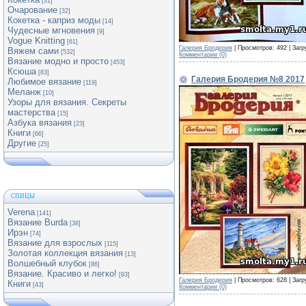
[31]
Очарование
[32]
Кокетка - каприз моды
[14]
Чудесные мгновения
[9]
Vogue Knitting
[61]
Галерия Бродерия
| Просмотров: 492 | Загр
Вяжем сами
[532]
Комментарии (0)
Вязание модно и просто
[453]
Ксюша
[83]
Галерия Бродерия №8 2017
Любимое вязание
[119]
Меланж
[10]
Узоры для вязания. Секреты
мастерства
[15]
Азбука вязания
[23]
Книги
[66]
Другие
[25]
СПИЦЫ
Verena
[141]
Вязание Burda
[38]
Ирэн
[74]
Вязание для взрослых
[115]
Золотая коллекция вязания
[13]
Волшебный клубок
[86]
Вязание. Красиво и легко!
[93]
Галерия Бродерия
| Просмотров: 628 | Загр
Книги
[43]
Комментарии (0)