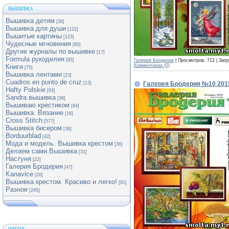
ВЫШИВКА
Вышивка детям
[36]
Вышивка для души
[122]
Вышитые картины
[123]
Чудесные мгновения
[80]
Другие журналы по вышивке
[17]
Formula рукоделия
[83]
Галерия Бродерия
| Просмотров: 712 | Загр
Комментарии (0)
Книги
[75]
Вышивка лентами
[23]
Cuadros en punto de cruz
Галерея Бродерия №10 201
[13]
Hafty Polskie
[93]
Sandra вышивка
[38]
Вышиваю крестиком
[84]
Вышивка. Вязание
[16]
Cross Stitch
[577]
Вышивка бисером
[38]
Borduurblad
[42]
Мода и модель. Вышивка крестом
[36]
Делаем сами.Вышивка
[31]
Настуня
[22]
Галерия Бродерия
[47]
Kanavice
[20]
Вышивка крестом. Красиво и легко!
[81]
Разное
[245]