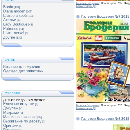
ШИТЬЕ
Галерия Бродерия
| Просмотров: 755 | Загр
Комментарии (0)
Burda
[191]
Diana moden
[107]
Шитьё и крой
Галерея Бродерия №7 2015
[104]
Ателье
[74]
Lady Boutique
[48]
Patrones
[14]
Шить легко!
[3]
другие
[139]
ДРУГОЕ
Вязание для мужчин
Одежда для животных
РУКОДЕЛИЕ
ДРУГИЕ ВИДЫ РУКОДЕЛИЯ
Елочные игрушки
[8]
Галерия Бродерия
| Просмотров: 737 | Загр
Дэкупаж
Комментарии (0)
[4]
Макрамэ
[9]
Машинное вязание
[32]
Галерея Бродерия №8 2015
Выжигание по дереву
[2]
Оригами
[4]
Разное