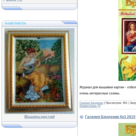
[59]
НАШИ РАБОТЫ
Журнал для вышивки картин - гобел
очень интересные схемы.
Галерия Бродерия
| Просмотров: 801 | Загр
Комментарии (0)
Галерея Бродерия №3 2015
[
Вышивка крестом
]