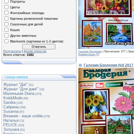
Портреты
Цветы
Фэнтазийные эпизоды
Картины религиозной тематики
Сказочные для дитей
Кошек
Других животных
Blackwork (картинки из 1-2 цветов)
Результаты
|
Архив опросов
Галерия Бродерия
| Просмотров: 677 | Загр
Комментарии (0)
Всего ответов:
1582
Галерия Бродерия №9 2017
СПИЦЫ+КРЮЧЕК
Журнал "Да!"
[51]
Журнал "Для дам!"
[16]
Маленькая Diana
[374]
Knit&Mode
[80]
Sandra
[135]
Сабрина
[358]
Susanna
[87]
Вязание - ваше хобби
[279]
Наталья
[72]
FELICE
[103]
Золушка
[61]
Кокетка