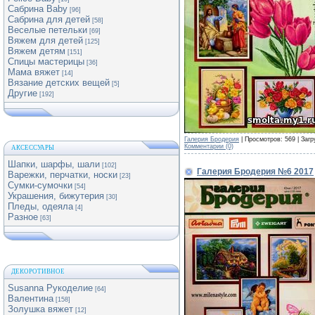
Сабрина Baby
[96]
Сабрина для детей
[58]
Веселые петельки
[69]
Вяжем для детей
[125]
Вяжем детям
[151]
Спицы мастерицы
[36]
Мама вяжет
[14]
Вязание детских вещей
[5]
Другие
[192]
Галерия Бродерия
| Просмотров: 569 | Загр
Комментарии (0)
АКСЕССУАРЫ
Шапки, шарфы, шали
[102]
Галерия Бродерия №6 2017
Варежки, перчатки, носки
[23]
Сумки-сумочки
[54]
Украшения, бижутерия
[30]
Пледы, одеяла
[4]
Разное
[63]
ДЕКОРОТИВНОЕ
Susanna Рукоделие
[64]
Валентина
[158]
Золушка вяжет
[12]