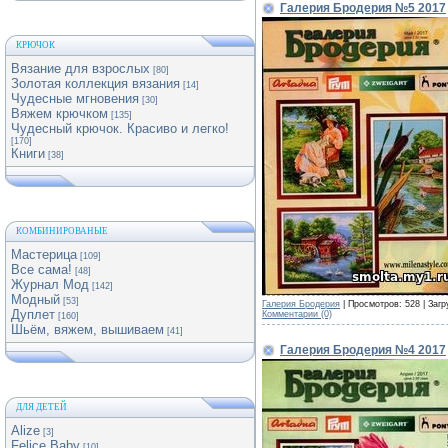
Галерия Бродерия №5 2017
КРЮЧОК
Вязание для взрослых
[80]
Золотая коллекция вязания
[14]
Чудесные мгновения
[30]
Вяжем крючком
[135]
Чудесный крючок. Красиво и легко!
[170]
Книги
[38]
КОМБИНИРОВАНЫЕ
Мастерица
[109]
Все сама!
[48]
Журнал Мод
[142]
Модный
[53]
Галерия Бродерия
| Просмотров: 528 | Загр
Дуплет
Комментарии (0)
[160]
Шьём, вяжем, вышиваем
[41]
Галерия Бродерия №4 2017
ДЛЯ ДЕТЕЙ
Alize
[3]
Felice Baby
[10]