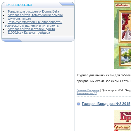
ПОЛЕЗНЫЕ ССЫЛКИ
Товары для рукоделия Donna Bella
Каталог сайтов, тематичекие ссылки
www.onsharp.ru
Развитие умственных способностей,
творческого мышления и интеллекта.
Каталог сайтов и статей Рунета
11000.biz - Каталог трейдера
Журнал для вышки схем для гобелен
прекрасных схем! Все схемы есть.
Галерия Бродерия
| Просмотров: 644 | Загр
Комментарии (0)
Галерея Бродерия №2 2015