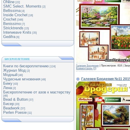
ONline
[22]
SMC Select. Moments
[2]
Bellissima
[4]
Inside Crochet
[18]
Crochet
[348]
Benissimo
[7]
Stricktrends
[15]
Interweave Knits
[35]
Gedifra
[6]
БИСЕРОПЛЕТЕНИЕ
Книги по бисероплетению
Галерия Бродерия
| Просмотров: 818 | Загр
[124]
Комментарии (0)
Журнал Мод
[2]
Модный
[46]
Галерея Бродерия №11 201
Чудесные мгновения
[49]
Бижу
[43]
Лена
[2]
Бисероплетение от азов к мастерству
[46]
Bead & Button
[37]
Бисер
[20]
Beadwork
[57]
Perlen Poesie
[11]