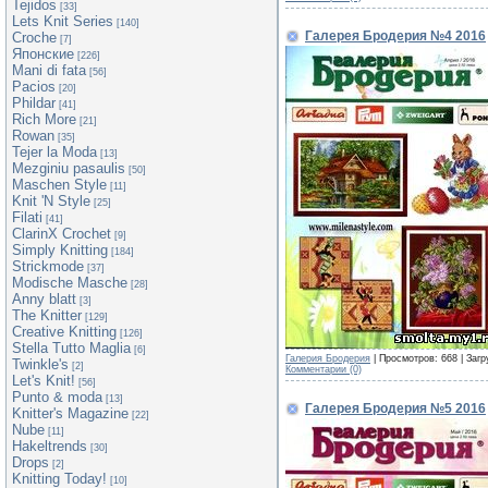
Tejidos
[33]
Lets Knit Series
[140]
Галерея Бродерия №4 2016
Croche
[7]
Японские
[226]
Mani di fata
[56]
Pacios
[20]
Phildar
[41]
Rich More
[21]
Rowan
[35]
Tejer la Moda
[13]
Mezginiu pasaulis
[50]
Maschen Style
[11]
Knit 'N Style
[25]
Filati
[41]
ClarinX Crochet
[9]
Simply Knitting
[184]
Strickmode
[37]
Modische Masche
[28]
Anny blatt
[3]
The Knitter
[129]
Creative Knitting
[126]
Stella Tutto Maglia
[6]
Галерия Бродерия
| Просмотров: 668 | Загр
Twinkle's
[2]
Комментарии (0)
Let's Knit!
[56]
Punto & moda
[13]
Галерея Бродерия №5 2016
Knitter's Magazine
[22]
Nube
[11]
Hakeltrends
[30]
Drops
[2]
Knitting Today!
[10]