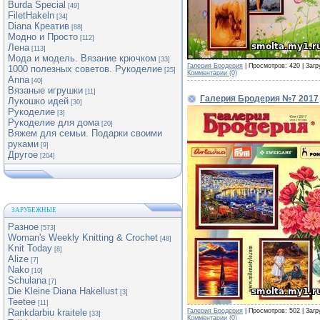
Burda Special
[49]
FiletHakeln
[34]
Diana Креатив
[88]
Модно и Просто
[112]
Лена
[113]
Мода и модель. Вязание крючком
[33]
Галерия Бродерия
| Просмотров: 420 | Загр
1000 полезных советов. Рукоделие
[25]
Комментарии (0)
Anna
[40]
Вязаные игрушки
[11]
Галерия Бродерия №7 2017
Лукошко идей
[30]
Рукоделие
[3]
Рукоделие для дома
[20]
Вяжем для семьи. Подарки своими
руками
[9]
Другое
[204]
ЗАРУБЕЖНЫЕ
Разное
[573]
Woman's Weekly Knitting & Crochet
[48]
Knit Today
[8]
Alize
[7]
Nako
[10]
Schulana
[7]
Die Kleine Diana Hakellust
[3]
Teetee
[11]
Галерия Бродерия
| Просмотров: 502 | Загр
Rankdarbiu kraitele
[33]
Комментарии (0)