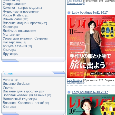
[31]
Lady Boutique
| Просмотров: 558 | Загрузок
Очарование
Комментарии (0)
[32]
Кокетка - каприз моды
[14]
Чудесные мгновения
[9]
Lady boutique №11 2017
Vogue Knitting
[61]
Вяжем сами
[532]
Вязание модно и просто
[453]
Ксюша
[83]
Любимое вязание
[119]
Меланж
[10]
Узоры для вязания. Секреты
мастерства
[15]
Азбука вязания
[23]
Книги
[66]
Другие
[25]
СПИЦЫ
Verena
[141]
Lady Boutique
| Просмотров: 622 | Загрузок
Комментарии (0)
Вязание Burda
[38]
Ирэн
[74]
Вязание для взрослых
Lady boutique №10 2017
[115]
Золотая коллекция вязания
[13]
Волшебный клубок
[86]
Вязание. Красиво и легко!
[93]
Книги
[43]