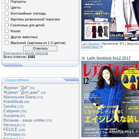
Портреты
Цветы
Фэнтазийные эпизоды
Картины религиозной тематики
Сказочные для дитей
Кошек
Других животных
Blackwork (картинки из 1-2 цветов)
Lady Boutique
| Просмотров: 871 | Загрузок
Комментарии (0)
Результаты
|
Архив опросов
Всего ответов:
1582
Lady boutique №12 2017
СПИЦЫ+КРЮЧЕК
Журнал "Да!"
[51]
Журнал "Для дам!"
[16]
Маленькая Diana
[374]
Knit&Mode
[80]
Sandra
[135]
Сабрина
[358]
Susanna
[87]
Вязание - ваше хобби
[279]
Наталья
[72]
FELICE
[103]
Золушка
[61]
Кокетка