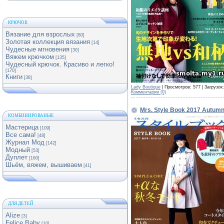
КРЮЧОК
Вязание для взрослых
[80]
Золотая коллекция вязания
[14]
Чудесные мгновения
[30]
Вяжем крючком
[135]
Чудесный крючок. Красиво и легко!
[170]
Книги
[38]
Lady Boutique
| Просмотров: 577 | Загрузок
Комментарии (0)
Mrs. Style Book 2017 Autumn
КОМБИНИРОВАНЫЕ
Мастерица
[109]
Все сама!
[48]
Журнал Мод
[142]
Модный
[53]
Дуплет
[160]
Шьём, вяжем, вышиваем
[41]
ДЛЯ ДЕТЕЙ
Alize
[3]
Felice Baby
[10]