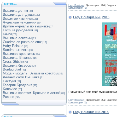
ВЫШИВКА
Lady Boutique
| Просмотров: 994 | Загрузок
Комментарии (0)
Вышивка детям
[36]
Вышивка для души
[122]
Lady Boutique №9, 2015
Вышитые картины
[123]
Чудесные мгновения
[80]
Другие журналы по вышивке
[17]
Formula рукоделия
[83]
Книги
[75]
Вышивка лентами
[23]
Cuadros en punto de cruz
[13]
Hafty Polskie
[93]
Sandra вышивка
[38]
Вышиваю крестиком
[84]
Вышивка. Вязание
[16]
Cross Stitch
[577]
Вышивка бисером
[38]
Borduurblad
[42]
Мода и модель. Вышивка крестом
[36]
Делаем сами.Вышивка
[31]
Настуня
[22]
Галерия Бродерия
[47]
Kanavice
[20]
Популярный японский журнал по кр
Вышивка крестом. Красиво и легко!
[81]
Разное
[245]
Lady Boutique
| Просмотров: 854 | Загрузок
Комментарии (0)
Lady Boutique №6 2015