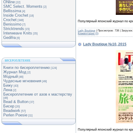
ONline
[22]
SMC Select. Moments
[2]
Bellissima
[4]
Inside Crochet
[18]
Crochet
[348]
Популярный японский журнал по кр
Benissimo
[7]
Stricktrends
[15]
Lady Boutique
| Просмотров: 738 | Загрузок
Interweave Knits
Комментарии (0)
[35]
Gedifra
[6]
Lady Boutique №10, 2015
БИСЕРОПЛЕТЕНИЕ
Книги по бисероплетению
[124]
Журнал Мод
[2]
Модный
[46]
Чудесные мгновения
[49]
Бижу
[43]
Лена
[2]
Бисероплетение от азов к мастерству
[46]
Bead & Button
[37]
Бисер
[20]
Beadwork
[57]
Perlen Poesie
[11]
Популярный японский журнал по кр