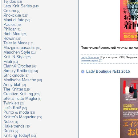
Tejidos
[33]
Lets Knit Series
[140]
Croche
[7]
Японские
[226]
Mani di fata
[56]
Pacios
[20]
Phildar
[41]
Rich More
[21]
Rowan
[35]
Tejer la Moda
[13]
Mezginiu pasaulis
Популярный японский журнал по кр
[50]
Maschen Style
[11]
Knit 'N Style
Lady Boutique
| Просмотров: 798 | Загрузок
[25]
Комментарии (0)
Filati
[41]
ClarinX Crochet
[9]
Simply Knitting
Lady Boutique №11 2015
[184]
Strickmode
[37]
Modische Masche
[28]
Anny blatt
[3]
The Knitter
[129]
Creative Knitting
[126]
Stella Tutto Maglia
[6]
Twinkle's
[2]
Let's Knit!
[56]
Punto & moda
[13]
Knitter's Magazine
[22]
Nube
[11]
Hakeltrends
[30]
Drops
[2]
Knitting Today!
[10]