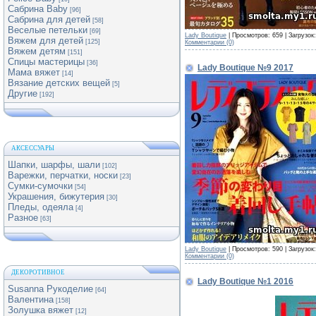
Сабрина Baby
[96]
Сабрина для детей
[58]
Веселые петельки
[69]
Lady Boutique
| Просмотров: 659 | Загрузок
Вяжем для детей
[125]
Комментарии (0)
Вяжем детям
[151]
Спицы мастерицы
[36]
Lady Boutique №9 2017
Мама вяжет
[14]
Вязание детских вещей
[5]
Другие
[192]
АКСЕССУАРЫ
Шапки, шарфы, шали
[102]
Варежки, перчатки, носки
[23]
Сумки-сумочки
[54]
Украшения, бижутерия
[30]
Пледы, одеяла
[4]
Разное
[63]
Lady Boutique
| Просмотров: 590 | Загрузок
Комментарии (0)
ДЕКОРОТИВНОЕ
Lady Boutique №1 2016
Susanna Рукоделие
[64]
Валентина
[158]
Золушка вяжет
[12]