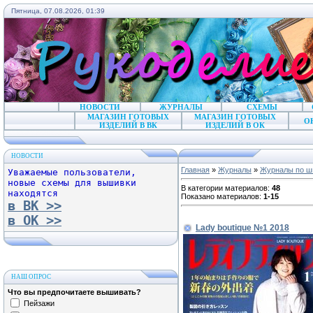
Пятница, 07.08.2026, 01:39
НОВОСТИ
ЖУРНАЛЫ
СХЕМЫ
МАГАЗИН ГОТОВЫХ
МАГАЗИН ГОТОВЫХ
О
ИЗДЕЛИЙ В ВК
ИЗДЕЛИЙ В ОК
НОВОСТИ
Главная
»
Журналы
»
Журналы по ш
Уважаемые пользователи,
новые схемы для вышивки
В категории материалов
:
48
находятся
Показано материалов
:
1-15
в ВК >>
в ОК >>
Lady boutique №1 2018
НАШ ОПРОС
Что вы предпочитаете вышивать?
Пейзажи