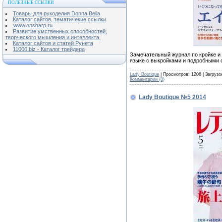
ПОЛЕЗНЫЕ ССЫЛКИ
Товары для рукоделия Donna Bella
Каталог сайтов, тематичекие ссылки
www.onsharp.ru
Развитие умственных способностей,
творческого мышления и интеллекта.
Каталог сайтов и статей Рунета
11000.biz - Каталог трейдера
Замечательный журнал по кройке и
языке с выкройками и подробными
Lady Boutique
| Просмотров: 1208 | Загрузо
Комментарии (0)
Lady Boutique №5 2014