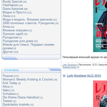
Burda Special
[49]
FiletHakeln
[34]
Diana Креатив
[88]
Модно и Просто
[112]
Лена
[113]
Мода и модель. Вязание крючком
[33]
1000 полезных советов. Рукоделие
[25]
Anna
[40]
Вязаные игрушки
[11]
Лукошко идей
[30]
Рукоделие
[3]
Рукоделие для дома
[20]
Вяжем для семьи. Подарки своими
руками
[9]
Другое
[204]
Популярный японский журнал по кр
Lady Boutique
| Просмотров: 1172 | Загрузо
Комментарии (0)
ЗАРУБЕЖНЫЕ
Lady Boutique №12 2015
Разное
[573]
Woman's Weekly Knitting & Crochet
[48]
Knit Today
[8]
Alize
[7]
Nako
[10]
Schulana
[7]
Die Kleine Diana Hakellust
[3]
Teetee
[11]
Rankdarbiu kraitele
[33]