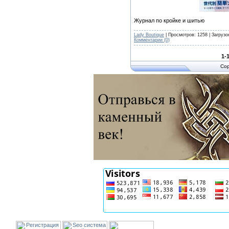
Журнал по кройке и шитью
Lady Boutique
| Просмотров: 1258 | Загрузо
Комментарии (0)
1-
Cop