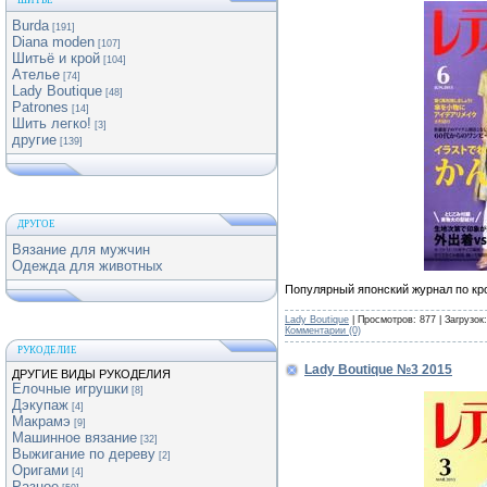
ШИТЬЕ
Burda
[191]
Diana moden
[107]
Шитьё и крой
[104]
Ателье
[74]
Lady Boutique
[48]
Patrones
[14]
Шить легко!
[3]
другие
[139]
ДРУГОЕ
Вязание для мужчин
Одежда для животных
Популярный японский журнал по кр
Lady Boutique
| Просмотров: 877 | Загрузок
Комментарии (0)
РУКОДЕЛИЕ
Lady Boutique №3 2015
ДРУГИЕ ВИДЫ РУКОДЕЛИЯ
Елочные игрушки
[8]
Дэкупаж
[4]
Макрамэ
[9]
Машинное вязание
[32]
Выжигание по дереву
[2]
Оригами
[4]
Разное