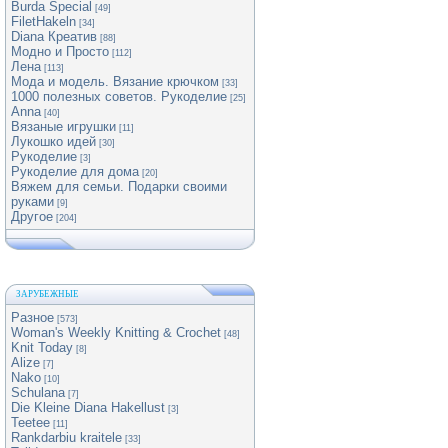
Burda Special
[49]
FiletHakeln
[34]
Diana Креатив
[88]
Модно и Просто
[112]
Лена
[113]
Мода и модель. Вязание крючком
[33]
1000 полезных советов. Рукоделие
[25]
Anna
[40]
Вязаные игрушки
[11]
Лукошко идей
[30]
Рукоделие
[3]
Рукоделие для дома
[20]
Вяжем для семьи. Подарки своими
руками
[9]
Другое
[204]
ЗАРУБЕЖНЫЕ
Разное
[573]
Woman's Weekly Knitting & Crochet
[48]
Knit Today
[8]
Alize
[7]
Nako
[10]
Schulana
[7]
Die Kleine Diana Hakellust
[3]
Teetee
[11]
Rankdarbiu kraitele
[33]