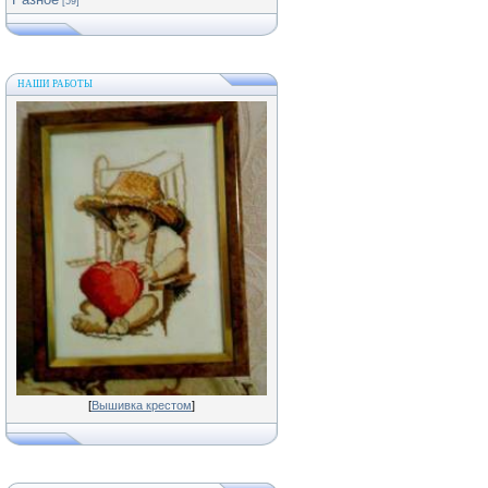
[59]
НАШИ РАБОТЫ
[
Вышивка крестом
]