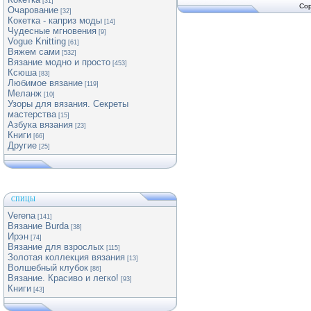
[31]
Cop
Очарование
[32]
Кокетка - каприз моды
[14]
Чудесные мгновения
[9]
Vogue Knitting
[61]
Вяжем сами
[532]
Вязание модно и просто
[453]
Ксюша
[83]
Любимое вязание
[119]
Меланж
[10]
Узоры для вязания. Секреты
мастерства
[15]
Азбука вязания
[23]
Книги
[66]
Другие
[25]
СПИЦЫ
Verena
[141]
Вязание Burda
[38]
Ирэн
[74]
Вязание для взрослых
[115]
Золотая коллекция вязания
[13]
Волшебный клубок
[86]
Вязание. Красиво и легко!
[93]
Книги
[43]