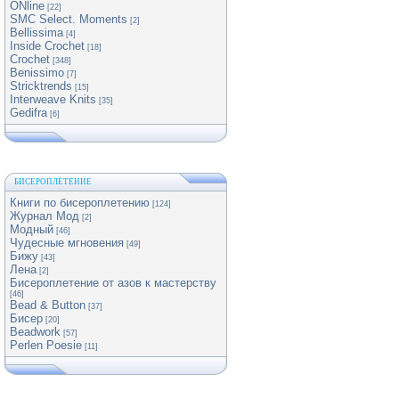
ONline
[22]
SMC Select. Moments
[2]
Bellissima
[4]
Inside Crochet
[18]
Crochet
[348]
Benissimo
[7]
Stricktrends
[15]
Interweave Knits
[35]
Gedifra
[6]
БИСЕРОПЛЕТЕНИЕ
Книги по бисероплетению
[124]
Журнал Мод
[2]
Модный
[46]
Чудесные мгновения
[49]
Бижу
[43]
Лена
[2]
Бисероплетение от азов к мастерству
[46]
Bead & Button
[37]
Бисер
[20]
Beadwork
[57]
Perlen Poesie
[11]