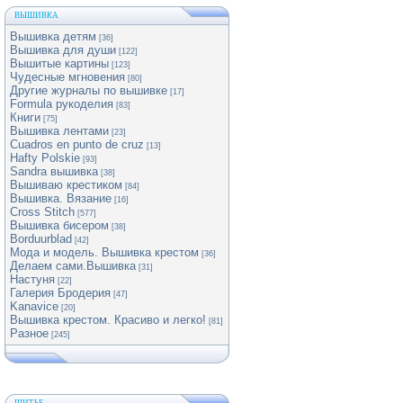
ВЫШИВКА
Вышивка детям
[36]
Вышивка для души
[122]
Вышитые картины
[123]
Чудесные мгновения
[80]
Другие журналы по вышивке
[17]
Formula рукоделия
[83]
Книги
[75]
Вышивка лентами
[23]
Cuadros en punto de cruz
[13]
Hafty Polskie
[93]
Sandra вышивка
[38]
Вышиваю крестиком
[84]
Вышивка. Вязание
[16]
Cross Stitch
[577]
Вышивка бисером
[38]
Borduurblad
[42]
Мода и модель. Вышивка крестом
[36]
Делаем сами.Вышивка
[31]
Настуня
[22]
Галерия Бродерия
[47]
Kanavice
[20]
Вышивка крестом. Красиво и легко!
[81]
Разное
[245]