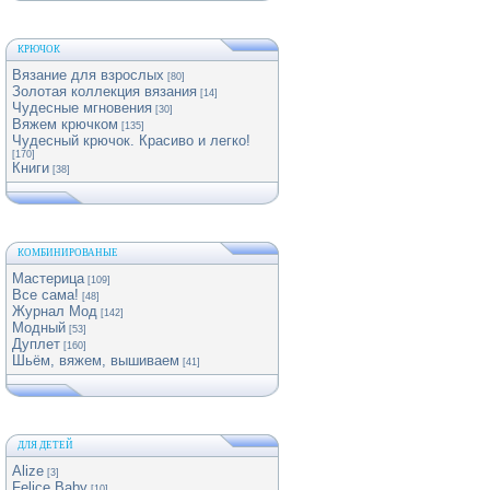
КРЮЧОК
Вязание для взрослых
[80]
Золотая коллекция вязания
[14]
Чудесные мгновения
[30]
Вяжем крючком
[135]
Чудесный крючок. Красиво и легко!
[170]
Книги
[38]
КОМБИНИРОВАНЫЕ
Мастерица
[109]
Все сама!
[48]
Журнал Мод
[142]
Модный
[53]
Дуплет
[160]
Шьём, вяжем, вышиваем
[41]
ДЛЯ ДЕТЕЙ
Alize
[3]
Felice Baby
[10]