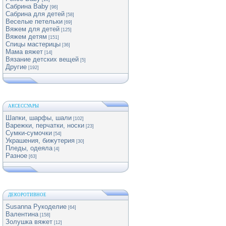
Сабрина Baby
[96]
Сабрина для детей
[58]
Веселые петельки
[69]
Вяжем для детей
[125]
Вяжем детям
[151]
Спицы мастерицы
[36]
Мама вяжет
[14]
Вязание детских вещей
[5]
Другие
[192]
АКСЕССУАРЫ
Шапки, шарфы, шали
[102]
Варежки, перчатки, носки
[23]
Сумки-сумочки
[54]
Украшения, бижутерия
[30]
Пледы, одеяла
[4]
Разное
[63]
ДЕКОРОТИВНОЕ
Susanna Рукоделие
[64]
Валентина
[158]
Золушка вяжет
[12]