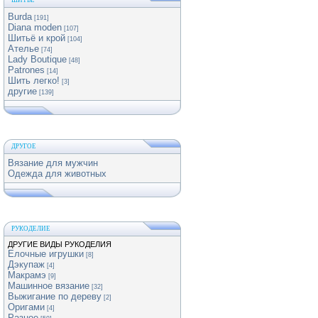
ШИТЬЕ
Burda
[191]
Diana moden
[107]
Шитьё и крой
[104]
Ателье
[74]
Lady Boutique
[48]
Patrones
[14]
Шить легко!
[3]
другие
[139]
ДРУГОЕ
Вязание для мужчин
Одежда для животных
РУКОДЕЛИЕ
ДРУГИЕ ВИДЫ РУКОДЕЛИЯ
Елочные игрушки
[8]
Дэкупаж
[4]
Макрамэ
[9]
Машинное вязание
[32]
Выжигание по дереву
[2]
Оригами
[4]
Разное