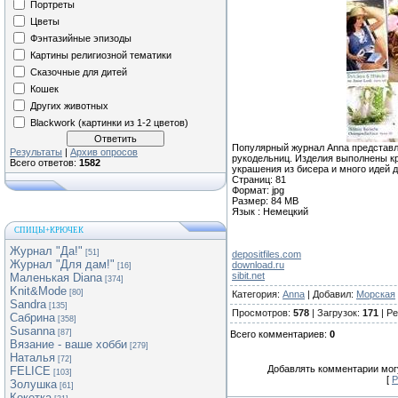
Портреты
Цветы
Фэнтазийные эпизоды
Картины религиозной тематики
Сказочные для дитей
Кошек
Других животных
Blackwork (картинки из 1-2 цветов)
Популярный журнал Anna представл
Результаты
|
Архив опросов
рукодельниц. Изделия выполнены кр
Всего ответов:
1582
украшения из бисера и много идей д
Страниц: 81
Формат: jpg
Размер: 84 MB
Язык : Немецкий
СПИЦЫ+КРЮЧЕК
Журнал "Да!"
[51]
depositfiles.com
Журнал "Для дам!"
download.ru
[16]
sibit.net
Маленькая Diana
[374]
Knit&Mode
[80]
Категория
:
Anna
|
Добавил
:
Морская
Sandra
[135]
Просмотров
:
578
|
Загрузок
:
171
|
Ре
Сабрина
[358]
Susanna
[87]
Всего комментариев
:
0
Вязание - ваше хобби
[279]
Наталья
[72]
Добавлять комментарии могу
FELICE
[103]
[
Р
Золушка
[61]
Кокетка