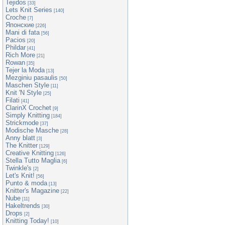
Tejidos
[33]
Lets Knit Series
[140]
Croche
[7]
Японские
[226]
Mani di fata
[56]
Pacios
[20]
Phildar
[41]
Rich More
[21]
Rowan
[35]
Tejer la Moda
[13]
Mezginiu pasaulis
[50]
Maschen Style
[11]
Knit 'N Style
[25]
Filati
[41]
ClarinX Crochet
[9]
Simply Knitting
[184]
Strickmode
[37]
Modische Masche
[28]
Anny blatt
[3]
The Knitter
[129]
Creative Knitting
[126]
Stella Tutto Maglia
[6]
Twinkle's
[2]
Let's Knit!
[56]
Punto & moda
[13]
Knitter's Magazine
[22]
Nube
[11]
Hakeltrends
[30]
Drops
[2]
Knitting Today!
[10]