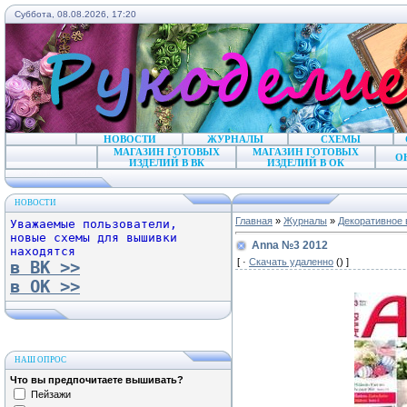
Суббота, 08.08.2026, 17:20
НОВОСТИ
ЖУРНАЛЫ
СХЕМЫ
МАГАЗИН ГОТОВЫХ
МАГАЗИН ГОТОВЫХ
О
ИЗДЕЛИЙ В ВК
ИЗДЕЛИЙ В ОК
НОВОСТИ
Главная
»
Журналы
»
Декоративное 
Уважаемые пользователи,
новые схемы для вышивки
Anna №3 2012
находятся
[ ·
Скачать удаленно
() ]
в ВК >>
в ОК >>
НАШ ОПРОС
Что вы предпочитаете вышивать?
Пейзажи