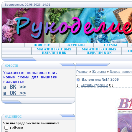
Воскресенье, 09.08.2026, 14:01
НОВОСТИ
ЖУРНАЛЫ
СХЕМЫ
МАГАЗИН ГОТОВЫХ
МАГАЗИН ГОТОВЫХ
О
ИЗДЕЛИЙ В ВК
ИЗДЕЛИЙ В ОК
НОВОСТИ
Главная
»
Журналы
»
Декоративное 
Уважаемые пользователи,
новые схемы для вышивки
Валентина №14 2009
находятся
[ ·
Скачать удаленно
() ]
в ВК >>
в ОК >>
НАШ ОПРОС
Что вы предпочитаете вышивать?
Пейзажи