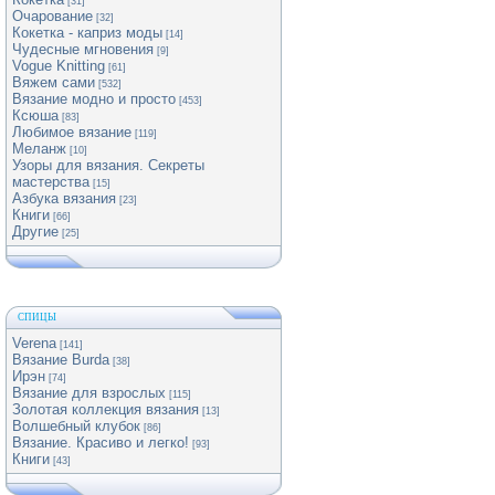
[31]
Очарование
[32]
Кокетка - каприз моды
[14]
Чудесные мгновения
[9]
Vogue Knitting
[61]
Вяжем сами
[532]
Вязание модно и просто
[453]
Ксюша
[83]
Любимое вязание
[119]
Меланж
[10]
Узоры для вязания. Секреты
мастерства
[15]
Азбука вязания
[23]
Книги
[66]
Другие
[25]
СПИЦЫ
Verena
[141]
Вязание Burda
[38]
Ирэн
[74]
Вязание для взрослых
[115]
Золотая коллекция вязания
[13]
Волшебный клубок
[86]
Вязание. Красиво и легко!
[93]
Книги
[43]