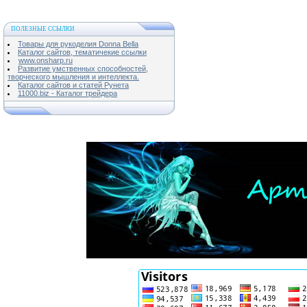
ПОЛЕЗНЫЕ ССЫЛКИ
Товары для рукоделия Donna Bella
Каталог сайтов, тематичекие ссылки
www.onsharp.ru
Развитие умственных способностей,
творческого мышления и интеллекта.
Каталог сайтов и статей Рунета
11000.biz - Каталог трейдера