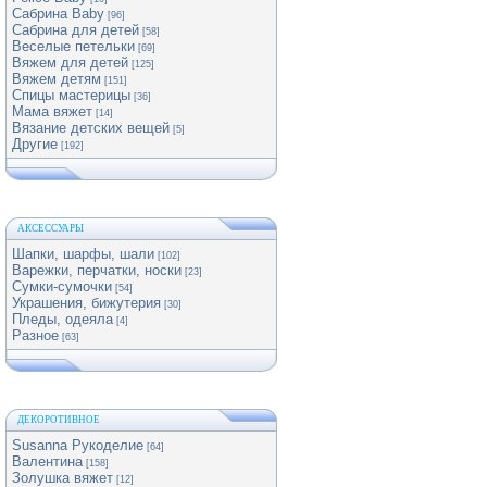
Сабрина Baby
[96]
Сабрина для детей
[58]
Веселые петельки
[69]
Вяжем для детей
[125]
Вяжем детям
[151]
Спицы мастерицы
[36]
Мама вяжет
[14]
Вязание детских вещей
[5]
Другие
[192]
АКСЕССУАРЫ
Шапки, шарфы, шали
[102]
Варежки, перчатки, носки
[23]
Сумки-сумочки
[54]
Украшения, бижутерия
[30]
Пледы, одеяла
[4]
Разное
[63]
ДЕКОРОТИВНОЕ
Susanna Рукоделие
[64]
Валентина
[158]
Золушка вяжет
[12]