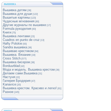
ВЫШИВКА
Вышивка детям
[36]
Вышивка для души
[122]
Вышитые картины
[123]
Чудесные мгновения
[80]
Другие журналы по вышивке
[17]
Formula рукоделия
[83]
Книги
[75]
Вышивка лентами
[23]
Cuadros en punto de cruz
[13]
Hafty Polskie
[93]
Sandra вышивка
[38]
Вышиваю крестиком
[84]
Вышивка. Вязание
[16]
Cross Stitch
[577]
Вышивка бисером
[38]
Borduurblad
[42]
Мода и модель. Вышивка крестом
[36]
Делаем сами.Вышивка
[31]
Настуня
[22]
Галерия Бродерия
[47]
Kanavice
[20]
Вышивка крестом. Красиво и легко!
[81]
Разное
[245]