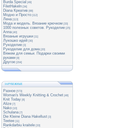
Burda Special
[49]
FiletHakeln
[34]
Diana Креатив
[88]
Модно и Просто
[112]
Лена
[113]
Мода и модель. Вязание крючком
[33]
1000 полезных советов. Рукоделие
[25]
Anna
[40]
Вязаные игрушки
[11]
Лукошко идей
[30]
Рукоделие
[3]
Рукоделие для дома
[20]
Вяжем для семьи. Подарки своими
руками
[9]
Другое
[204]
ЗАРУБЕЖНЫЕ
Разное
[573]
Woman's Weekly Knitting & Crochet
[48]
Knit Today
[8]
Alize
[7]
Nako
[10]
Schulana
[7]
Die Kleine Diana Hakellust
[3]
Teetee
[11]
Rankdarbiu kraitele
[33]