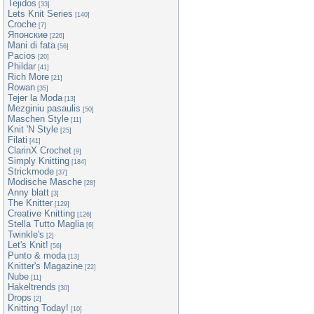
Tejidos
[33]
Lets Knit Series
[140]
Croche
[7]
Японские
[226]
Mani di fata
[56]
Pacios
[20]
Phildar
[41]
Rich More
[21]
Rowan
[35]
Tejer la Moda
[13]
Mezginiu pasaulis
[50]
Maschen Style
[11]
Knit 'N Style
[25]
Filati
[41]
ClarinX Crochet
[9]
Simply Knitting
[184]
Strickmode
[37]
Modische Masche
[28]
Anny blatt
[3]
The Knitter
[129]
Creative Knitting
[126]
Stella Tutto Maglia
[6]
Twinkle's
[2]
Let's Knit!
[56]
Punto & moda
[13]
Knitter's Magazine
[22]
Nube
[11]
Hakeltrends
[30]
Drops
[2]
Knitting Today!
[10]