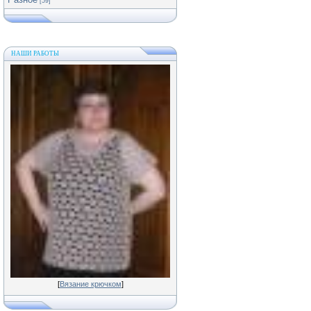
[59]
НАШИ РАБОТЫ
[
Вязание крючком
]