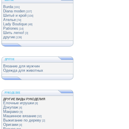
ШИТЬЕ
Burda
[191]
Diana moden
[107]
Шитьё и крой
[104]
Ателье
[74]
Lady Boutique
[48]
Patrones
[14]
Шить легко!
[3]
другие
[139]
ДРУГОЕ
Вязание для мужчин
Одежда для животных
РУКОДЕЛИЕ
ДРУГИЕ ВИДЫ РУКОДЕЛИЯ
Елочные игрушки
[8]
Дэкупаж
[4]
Макрамэ
[9]
Машинное вязание
[32]
Выжигание по дереву
[2]
Оригами
[4]
Разное