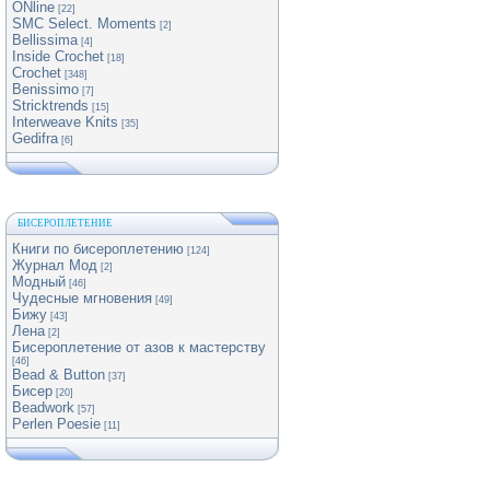
ONline
[22]
SMC Select. Moments
[2]
Bellissima
[4]
Inside Crochet
[18]
Crochet
[348]
Benissimo
[7]
Stricktrends
[15]
Interweave Knits
[35]
Gedifra
[6]
БИСЕРОПЛЕТЕНИЕ
Книги по бисероплетению
[124]
Журнал Мод
[2]
Модный
[46]
Чудесные мгновения
[49]
Бижу
[43]
Лена
[2]
Бисероплетение от азов к мастерству
[46]
Bead & Button
[37]
Бисер
[20]
Beadwork
[57]
Perlen Poesie
[11]