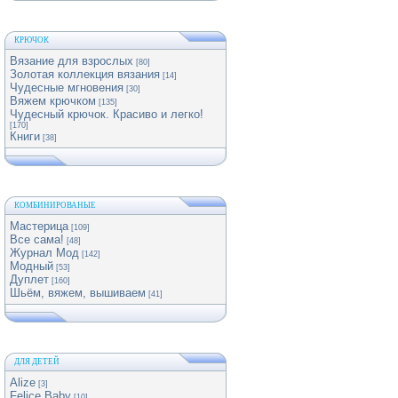
КРЮЧОК
Вязание для взрослых
[80]
Золотая коллекция вязания
[14]
Чудесные мгновения
[30]
Вяжем крючком
[135]
Чудесный крючок. Красиво и легко!
[170]
Книги
[38]
КОМБИНИРОВАНЫЕ
Мастерица
[109]
Все сама!
[48]
Журнал Мод
[142]
Модный
[53]
Дуплет
[160]
Шьём, вяжем, вышиваем
[41]
ДЛЯ ДЕТЕЙ
Alize
[3]
Felice Baby
[10]