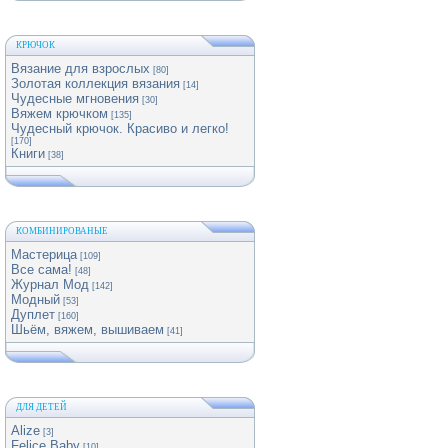
КРЮЧОК
Вязание для взрослых
[80]
Золотая коллекция вязания
[14]
Чудесные мгновения
[30]
Вяжем крючком
[135]
Чудесный крючок. Красиво и легко!
[170]
Книги
[38]
КОМБИНИРОВАНЫЕ
Мастерица
[109]
Все сама!
[48]
Журнал Мод
[142]
Модный
[53]
Дуплет
[160]
Шьём, вяжем, вышиваем
[41]
ДЛЯ ДЕТЕЙ
Alize
[3]
Felice Baby
[10]