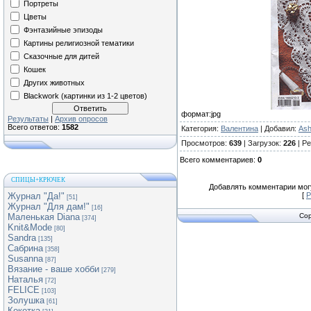
Портреты
Цветы
Фэнтазийные эпизоды
Картины религиозной тематики
Сказочные для дитей
Кошек
Других животных
Blackwork (картинки из 1-2 цветов)
формат:jpg
Результаты
|
Архив опросов
Всего ответов:
1582
Категория
:
Валентина
|
Добавил
:
As
Просмотров
:
639
|
Загрузок
:
226
|
Ре
Всего комментариев
:
0
СПИЦЫ+КРЮЧЕК
Добавлять комментарии могу
Журнал "Да!"
[
Р
[51]
Журнал "Для дам!"
[16]
Маленькая Diana
Cop
[374]
Knit&Mode
[80]
Sandra
[135]
Сабрина
[358]
Susanna
[87]
Вязание - ваше хобби
[279]
Наталья
[72]
FELICE
[103]
Золушка
[61]
Кокетка