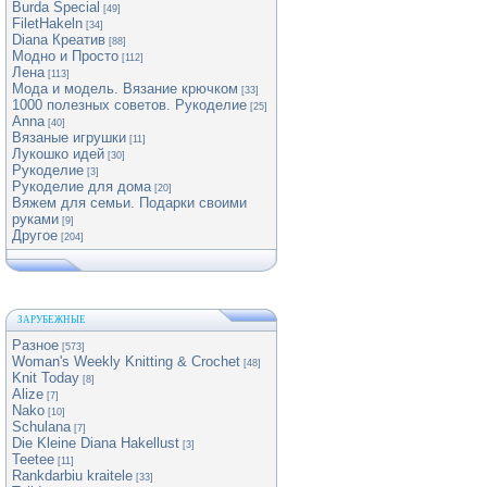
Burda Special
[49]
FiletHakeln
[34]
Diana Креатив
[88]
Модно и Просто
[112]
Лена
[113]
Мода и модель. Вязание крючком
[33]
1000 полезных советов. Рукоделие
[25]
Anna
[40]
Вязаные игрушки
[11]
Лукошко идей
[30]
Рукоделие
[3]
Рукоделие для дома
[20]
Вяжем для семьи. Подарки своими
руками
[9]
Другое
[204]
ЗАРУБЕЖНЫЕ
Разное
[573]
Woman's Weekly Knitting & Crochet
[48]
Knit Today
[8]
Alize
[7]
Nako
[10]
Schulana
[7]
Die Kleine Diana Hakellust
[3]
Teetee
[11]
Rankdarbiu kraitele
[33]