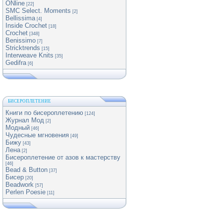
ONline
[22]
SMC Select. Moments
[2]
Bellissima
[4]
Inside Crochet
[18]
Crochet
[348]
Benissimo
[7]
Stricktrends
[15]
Interweave Knits
[35]
Gedifra
[6]
БИСЕРОПЛЕТЕНИЕ
Книги по бисероплетению
[124]
Журнал Мод
[2]
Модный
[46]
Чудесные мгновения
[49]
Бижу
[43]
Лена
[2]
Бисероплетение от азов к мастерству
[46]
Bead & Button
[37]
Бисер
[20]
Beadwork
[57]
Perlen Poesie
[11]