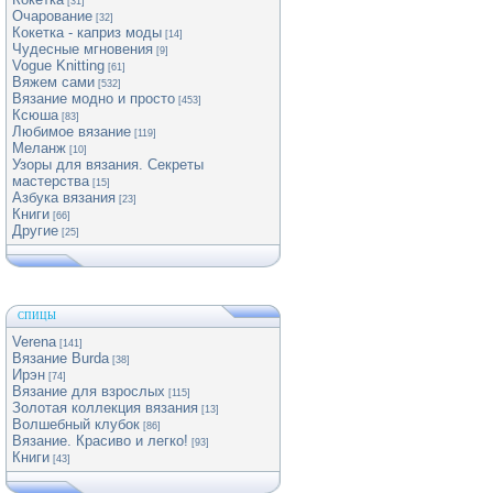
[31]
Очарование
[32]
Кокетка - каприз моды
[14]
Чудесные мгновения
[9]
Vogue Knitting
[61]
Вяжем сами
[532]
Вязание модно и просто
[453]
Ксюша
[83]
Любимое вязание
[119]
Меланж
[10]
Узоры для вязания. Секреты
мастерства
[15]
Азбука вязания
[23]
Книги
[66]
Другие
[25]
СПИЦЫ
Verena
[141]
Вязание Burda
[38]
Ирэн
[74]
Вязание для взрослых
[115]
Золотая коллекция вязания
[13]
Волшебный клубок
[86]
Вязание. Красиво и легко!
[93]
Книги
[43]