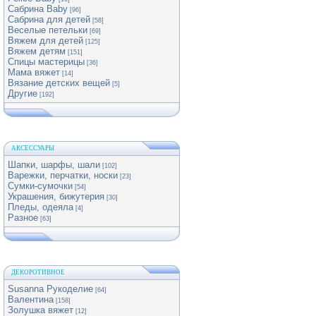
Сабрина Baby
[96]
Сабрина для детей
[58]
Веселые петельки
[69]
Вяжем для детей
[125]
Вяжем детям
[151]
Спицы мастерицы
[36]
Мама вяжет
[14]
Вязание детских вещей
[5]
Другие
[192]
АКСЕССУАРЫ
Шапки, шарфы, шали
[102]
Варежки, перчатки, носки
[23]
Сумки-сумочки
[54]
Украшения, бижутерия
[30]
Пледы, одеяла
[4]
Разное
[63]
ДЕКОРОТИВНОЕ
Susanna Рукоделие
[64]
Валентина
[158]
Золушка вяжет
[12]