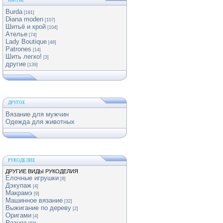
ШИТЬЕ
Burda
[191]
Diana moden
[107]
Шитьё и крой
[104]
Ателье
[74]
Lady Boutique
[48]
Patrones
[14]
Шить легко!
[3]
другие
[139]
ДРУГОЕ
Вязание для мужчин
Одежда для животных
РУКОДЕЛИЕ
ДРУГИЕ ВИДЫ РУКОДЕЛИЯ
Елочные игрушки
[8]
Дэкупаж
[4]
Макрамэ
[9]
Машинное вязание
[32]
Выжигание по дереву
[2]
Оригами
[4]
Разное