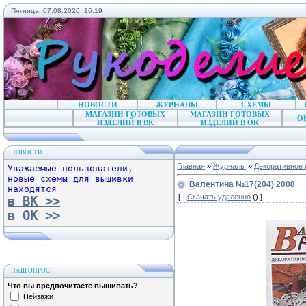
Пятница, 07.08.2026, 16:19
НОВОСТИ
ЖУРНАЛЫ
СХЕМЫ
МАГАЗИН ГОТОВЫХ
МАГАЗИН ГОТОВЫХ
О
ИЗДЕЛИЙ В ВК
ИЗДЕЛИЙ В ОК
НОВОСТИ
Главная
»
Журналы
»
Декоративное 
Уважаемые пользователи,
новые схемы для вышивки
Валентина №17(204) 2008
находятся
[ ·
Скачать удаленно
() ]
в ВК >>
в ОК >>
НАШ ОПРОС
Что вы предпочитаете вышивать?
Пейзажи