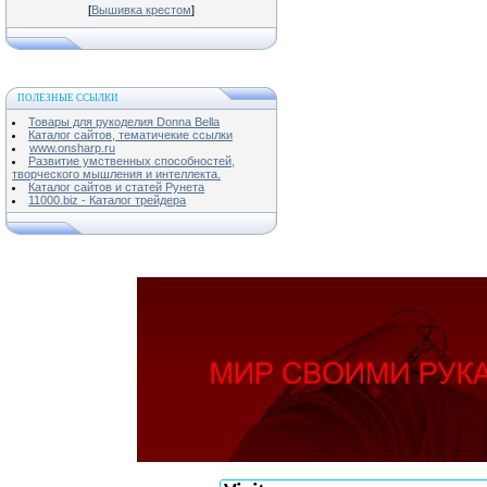
[
Вышивка крестом
]
ПОЛЕЗНЫЕ ССЫЛКИ
Товары для рукоделия Donna Bella
Каталог сайтов, тематичекие ссылки
www.onsharp.ru
Развитие умственных способностей,
творческого мышления и интеллекта.
Каталог сайтов и статей Рунета
11000.biz - Каталог трейдера