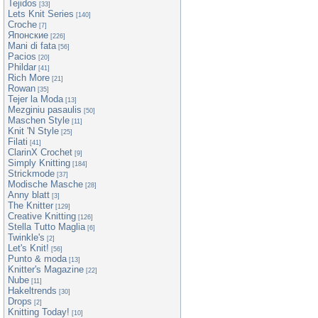
Tejidos
[33]
Lets Knit Series
[140]
Croche
[7]
Японские
[226]
Mani di fata
[56]
Pacios
[20]
Phildar
[41]
Rich More
[21]
Rowan
[35]
Tejer la Moda
[13]
Mezginiu pasaulis
[50]
Maschen Style
[11]
Knit 'N Style
[25]
Filati
[41]
ClarinX Crochet
[9]
Simply Knitting
[184]
Strickmode
[37]
Modische Masche
[28]
Anny blatt
[3]
The Knitter
[129]
Creative Knitting
[126]
Stella Tutto Maglia
[6]
Twinkle's
[2]
Let's Knit!
[56]
Punto & moda
[13]
Knitter's Magazine
[22]
Nube
[11]
Hakeltrends
[30]
Drops
[2]
Knitting Today!
[10]