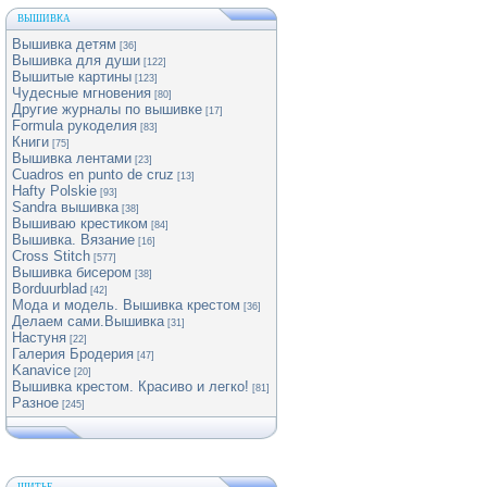
ВЫШИВКА
Вышивка детям
[36]
Вышивка для души
[122]
Вышитые картины
[123]
Чудесные мгновения
[80]
Другие журналы по вышивке
[17]
Formula рукоделия
[83]
Книги
[75]
Вышивка лентами
[23]
Cuadros en punto de cruz
[13]
Hafty Polskie
[93]
Sandra вышивка
[38]
Вышиваю крестиком
[84]
Вышивка. Вязание
[16]
Cross Stitch
[577]
Вышивка бисером
[38]
Borduurblad
[42]
Мода и модель. Вышивка крестом
[36]
Делаем сами.Вышивка
[31]
Настуня
[22]
Галерия Бродерия
[47]
Kanavice
[20]
Вышивка крестом. Красиво и легко!
[81]
Разное
[245]