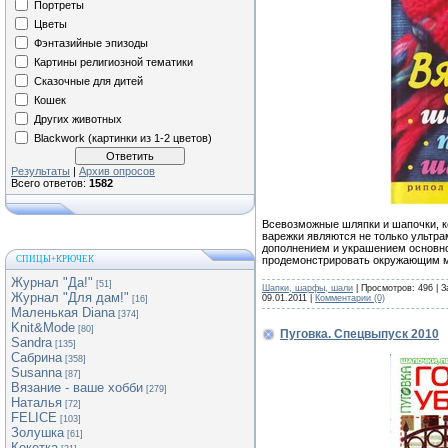
Портреты
Цветы
Фэнтазийные эпизоды
Картины религиозной тематики
Сказочные для дитей
Кошек
Других животных
Blackwork (картинки из 1-2 цветов)
Результаты
|
Архив опросов
Всего ответов:
1582
Всевозможные шляпки и шапочки, к
варежки являются не только ультр
дополнением и украшением основно
продемонстрировать окружающим м
СПИЦЫ+КРЮЧЕК
Журнал "Да!"
[51]
Шапки, шарфы, шали
| Просмотров: 496 | З
Журнал "Для дам!"
09.01.2011
|
Комментарии (0)
[16]
Маленькая Diana
[374]
Knit&Mode
[80]
Пуговка. Спецвыпуск 2010
Sandra
[135]
Сабрина
[358]
Susanna
[87]
Вязание - ваше хобби
[279]
Наталья
[72]
FELICE
[103]
Золушка
[61]
Кокетка