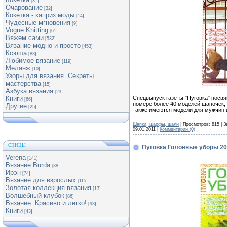
[31]
Очарование
[32]
Кокетка - каприз моды
[14]
Чудесные мгновения
[9]
Vogue Knitting
[61]
Вяжем сами
[532]
Вязание модно и просто
[453]
Ксюша
[83]
Любимое вязание
[119]
Меланж
[10]
Узоры для вязания. Секреты
мастерства
[15]
Азбука вязания
[23]
Спецвыпуск газеты "Пуговка" посв
Книги
[66]
номере более 40 моделей шапочек,
Другие
[25]
также имеются модели для мужчин и
Шапки, шарфы, шали
| Просмотров: 815 | З
09.01.2011
|
Комментарии (0)
СПИЦЫ
Пуговка Головные уборы 20
Verena
[141]
Вязание Burda
[38]
Ирэн
[74]
Вязание для взрослых
[115]
Золотая коллекция вязания
[13]
Волшебный клубок
[86]
Вязание. Красиво и легко!
[93]
Книги
[43]