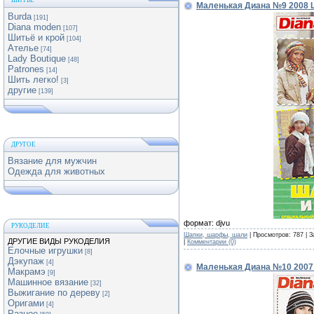
ШИТЬЕ
Маленькая Диана №9 2008
Burda
[191]
Diana moden
[107]
Шитьё и крой
[104]
Ателье
[74]
Lady Boutique
[48]
Patrones
[14]
Шить легко!
[3]
другие
[139]
ДРУГОЕ
Вязание для мужчин
Одежда для животных
формат: djvu
РУКОДЕЛИЕ
Шапки, шарфы, шали
| Просмотров: 787 | З
ДРУГИЕ ВИДЫ РУКОДЕЛИЯ
|
Комментарии (0)
Елочные игрушки
[8]
Дэкупаж
[4]
Маленькая Диана №10 200
Макрамэ
[9]
Машинное вязание
[32]
Выжигание по дереву
[2]
Оригами
[4]
Разное