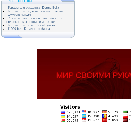
ПОЛЕЗНЫЕ ССЫЛКИ
Товары для рукоделия Donna Bella
Каталог сайтов, тематичекие ссылки
www.onsharp.ru
Развитие умственных способностей,
творческого мышления и интеллекта.
Каталог сайтов и статей Рунета
11000.biz - Каталог трейдера