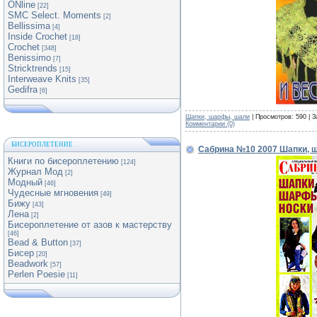
ONline
[22]
SMC Select. Moments
[2]
Bellissima
[4]
Inside Crochet
[18]
Crochet
[348]
Benissimo
[7]
Stricktrends
[15]
Interweave Knits
[35]
Gedifra
[6]
Шапки, шарфы, шали
| Просмотров: 590 | З
Комментарии (0)
БИСЕРОПЛЕТЕНИЕ
Сабрина №10 2007 Шапки, 
Книги по бисероплетению
[124]
Журнал Мод
[2]
Модный
[46]
Чудесные мгновения
[49]
Бижу
[43]
Лена
[2]
Бисероплетение от азов к мастерству
[46]
Bead & Button
[37]
Бисер
[20]
Beadwork
[57]
Perlen Poesie
[11]