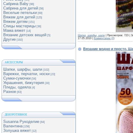
Сабрина Baby
[96]
Сабрина для детей
[58]
Веселые петельки
[69]
Вяжем для детей
[125]
Вяжем детям
[151]
Спицы мастерицы
[36]
Мама вяжет
[14]
Вязание детских вещей
Шапки, шарфы, шали
| Просмотров: 723 | З
[5]
17.05.2010
|
Комментарии (0)
Другие
[192]
Вязание модно и просто. Ша
АКСЕССУАРЫ
Шапки, шарфы, шали
[102]
Варежки, перчатки, носки
[23]
Сумки-сумочки
[54]
Украшения, бижутерия
[30]
Пледы, одеяла
[4]
Разное
[63]
ДЕКОРОТИВНОЕ
Susanna Рукоделие
[64]
Валентина
[158]
Золушка вяжет
[12]