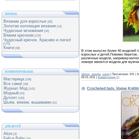
КРЮЧОК
Вязание для взрослых
[80]
Золотая коллекция вязания
[14]
Чудесные мгновения
[30]
Вяжем крючком
[135]
Чудесный крючок. Красиво и легко!
[170]
Книги
[38]
В этом выпуске более 40 моделей г
взрослых и детей.Помимо беретов, 
различные модели, например:митен
номере имеются модели для мужчин
КОМБИНИРОВАНЫЕ
Шапки, шарфы, шали
| Просмотров: 631 | З
09.01.2011
|
Комментарии (1)
Мастерица
[109]
Все сама!
[48]
Журнал Мод
Crocheted hats. Vogue Knitti
[142]
Модный
[53]
Дуплет
[160]
Шьём, вяжем, вышиваем
[41]
ДЛЯ ДЕТЕЙ
Alize
[3]
Felice Baby
[10]