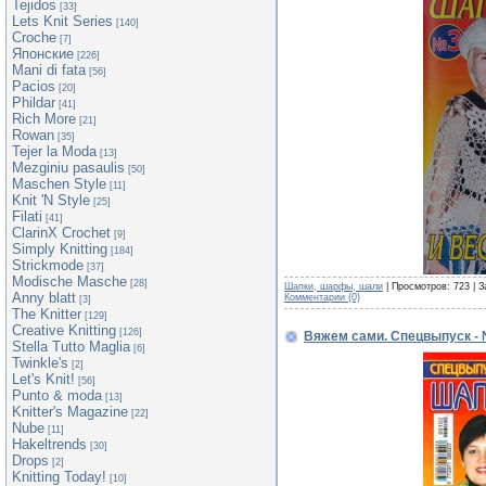
Tejidos
[33]
Lets Knit Series
[140]
Croche
[7]
Японские
[226]
Mani di fata
[56]
Pacios
[20]
Phildar
[41]
Rich More
[21]
Rowan
[35]
Tejer la Moda
[13]
Mezginiu pasaulis
[50]
Maschen Style
[11]
Knit 'N Style
[25]
Filati
[41]
ClarinX Crochet
[9]
Simply Knitting
[184]
Strickmode
[37]
Modische Masche
[28]
Шапки, шарфы, шали
| Просмотров: 723 | З
Anny blatt
Комментарии (0)
[3]
The Knitter
[129]
Creative Knitting
[126]
Вяжем сами. Спецвыпуск - 
Stella Tutto Maglia
[6]
Twinkle's
[2]
Let's Knit!
[56]
Punto & moda
[13]
Knitter's Magazine
[22]
Nube
[11]
Hakeltrends
[30]
Drops
[2]
Knitting Today!
[10]