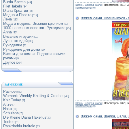
Burda Special
[49]
Шапки, шарфы, шали
| Просмотров: 881 | З
FiletHakeln
[34]
Комментарии (0)
Diana Креатив
[88]
Модно и Просто
[112]
Вяжем сами. Спецвыпуск - 
Лена
[113]
Мода и модель. Вязание крючком
[33]
1000 полезных советов. Рукоделие
[25]
Anna
[40]
Вязаные игрушки
[11]
Лукошко идей
[30]
Рукоделие
[3]
Рукоделие для дома
[20]
Вяжем для семьи. Подарки своими
руками
[9]
Другое
[204]
ЗАРУБЕЖНЫЕ
Разное
[573]
Woman's Weekly Knitting & Crochet
[48]
Knit Today
[8]
Шапки, шарфы, шали
| Просмотров: 642 | З
Alize
[7]
Комментарии (0)
Nako
[10]
Schulana
[7]
Вяжем сами. Шапки, шали, 
Die Kleine Diana Hakellust
[3]
Teetee
[11]
Rankdarbiu kraitele
[33]