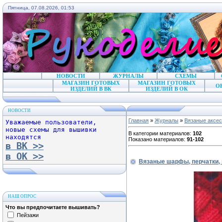
Пятница, 07.08.2026, 01:53
НОВОСТИ
ЖУРНАЛЫ
СХЕМЫ
МАГАЗИН ГОТОВЫХ
МАГАЗИН ГОТОВЫХ
О
ИЗДЕЛИЙ В ВК
ИЗДЕЛИЙ В ОК
НОВОСТИ
Главная
»
Журналы
»
Вязаные аксе
Уважаемые пользователи,
новые схемы для вышивки
В категории материалов
:
102
находятся
Показано материалов
:
91-102
в ВК >>
в ОК >>
Вязаные шарфы, перчатки,
НАШ ОПРОС
Что вы предпочитаете вышивать?
Пейзажи