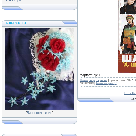
[59]
НАШИ РАБОТЫ
формат: djvu
Шапки, шарфы, шали
| Просмотров: 1077 | 
23.10.2009
|
Комментарии (0)
1-15
16
Cop
[
Бисероплетение
]