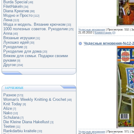
Burda Special
[49]
FiletHakeln
[34]
Diana Креатив
[88]
Модно и Просто
[112]
Лена
[113]
Мода и модель. Вязание крючком
[33]
1000 полезных советов. Рукоделие
[25]
Чудесные мгновения
| Просмотров: 532 | З
21.05.2010
|
Комментарии (0)
Anna
[40]
Вязаные игрушки
[11]
Лукошко идей
Чудесные мгновения-№12-
[30]
Рукоделие
[3]
Рукоделие для дома
[20]
Вяжем для семьи. Подарки своими
руками
[9]
Другое
[204]
ЗАРУБЕЖНЫЕ
Разное
[573]
Woman's Weekly Knitting & Crochet
[48]
Knit Today
[8]
Alize
[7]
Nako
[10]
Schulana
[7]
Die Kleine Diana Hakellust
[3]
Teetee
[11]
Rankdarbiu kraitele
[33]
Чудесные мгновения
| Просмотров: 571 | З