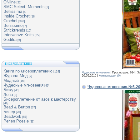
ONline
[22]
SMC Select. Moments
[2]
Bellissima
[4]
Inside Crochet
[18]
Crochet
[348]
Benissimo
[7]
Stricktrends
[15]
Interweave Knits
[35]
Gedifra
[6]
БИСЕРОПЛЕТЕНИЕ
Книги по бисероплетению
[124]
Чудесные мгновения
| Просмотров: 614 | З
Журнал Мод
20.05.2010
|
Комментарии (0)
[2]
Модный
[46]
Чудесные мгновения
[49]
Чудесные мгновения-№5-2
Бижу
[43]
Лена
[2]
Бисероплетение от азов к мастерству
[46]
Bead & Button
[37]
Бисер
[20]
Beadwork
[57]
Perlen Poesie
[11]