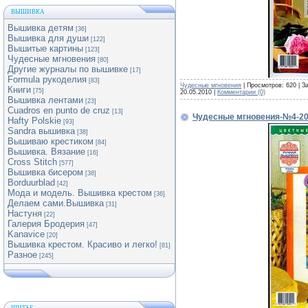
ВЫШИВКА
Вышивка детям
[36]
Вышивка для души
[122]
Вышитые картины
[123]
Чудесные мгновения
[80]
Другие журналы по вышивке
[17]
Formula рукоделия
[83]
Чудесные мгновения
| Просмотров: 620 | З
Книги
[75]
20.05.2010
|
Комментарии (0)
Вышивка лентами
[23]
Cuadros en punto de cruz
[13]
Чудесные мгновения-№4-2
Hafty Polskie
[93]
Sandra вышивка
[38]
Вышиваю крестиком
[84]
Вышивка. Вязание
[16]
Cross Stitch
[577]
Вышивка бисером
[38]
Borduurblad
[42]
Мода и модель. Вышивка крестом
[36]
Делаем сами.Вышивка
[31]
Настуня
[22]
Галерия Бродерия
[47]
Kanavice
[20]
Вышивка крестом. Красиво и легко!
[81]
Разное
[245]