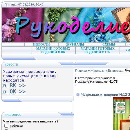
Пятница, 07.08.2026, 20:42
НОВОСТИ
ЖУРНАЛЫ
СХЕМЫ
МАГАЗИН ГОТОВЫХ
МАГАЗИН ГОТОВЫХ
О
ИЗДЕЛИЙ В ВК
ИЗДЕЛИЙ В ОК
НОВОСТИ
Главная
»
Журналы
»
Вышивка
» Чу
Уважаемые пользователи,
новые схемы для вышивки
В категории материалов
:
80
находятся
Показано материалов
:
61-75
в ВК >>
в ОК >>
Чудесные мгновения-№12-
НАШ ОПРОС
Что вы предпочитаете вышивать?
Пейзажи