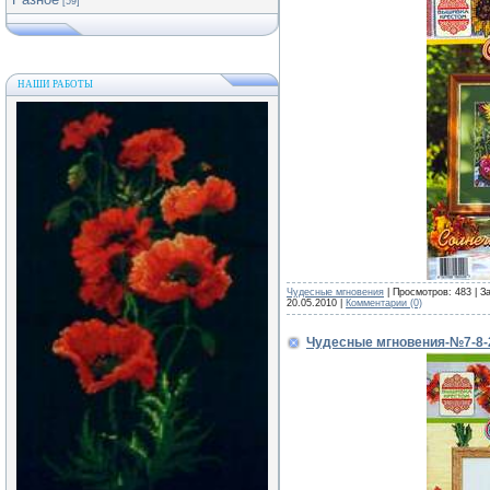
[59]
НАШИ РАБОТЫ
Чудесные мгновения
| Просмотров: 483 | З
20.05.2010
|
Комментарии (0)
Чудесные мгновения-№7-8-