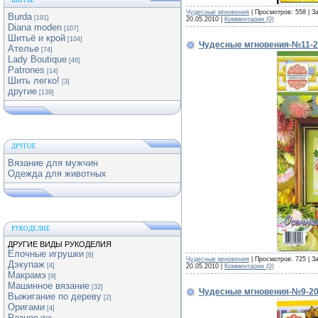
ШИТЬЕ
Чудесные мгновения
| Просмотров: 558 | З
Burda
[191]
20.05.2010
|
Комментарии (0)
Diana moden
[107]
Шитьё и крой
[104]
Чудесные мгновения-№11-2
Ателье
[74]
Lady Boutique
[48]
Patrones
[14]
Шить легко!
[3]
другие
[139]
ДРУГОЕ
Вязание для мужчин
Одежда для животных
РУКОДЕЛИЕ
ДРУГИЕ ВИДЫ РУКОДЕЛИЯ
Елочные игрушки
[8]
Чудесные мгновения
| Просмотров: 725 | З
Дэкупаж
[4]
20.05.2010
|
Комментарии (0)
Макрамэ
[9]
Машинное вязание
[32]
Чудесные мгновения-№9-2
Выжигание по дереву
[2]
Оригами
[4]
Разное