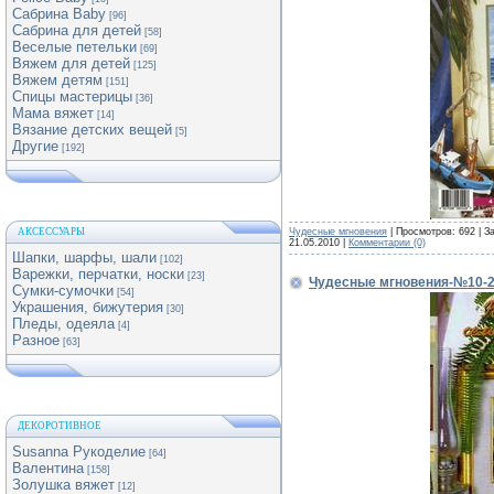
Сабрина Baby
[96]
Сабрина для детей
[58]
Веселые петельки
[69]
Вяжем для детей
[125]
Вяжем детям
[151]
Спицы мастерицы
[36]
Мама вяжет
[14]
Вязание детских вещей
[5]
Другие
[192]
Чудесные мгновения
| Просмотров: 692 | З
АКСЕССУАРЫ
21.05.2010
|
Комментарии (0)
Шапки, шарфы, шали
[102]
Варежки, перчатки, носки
[23]
Чудесные мгновения-№10-
Сумки-сумочки
[54]
Украшения, бижутерия
[30]
Пледы, одеяла
[4]
Разное
[63]
ДЕКОРОТИВНОЕ
Susanna Рукоделие
[64]
Валентина
[158]
Золушка вяжет
[12]