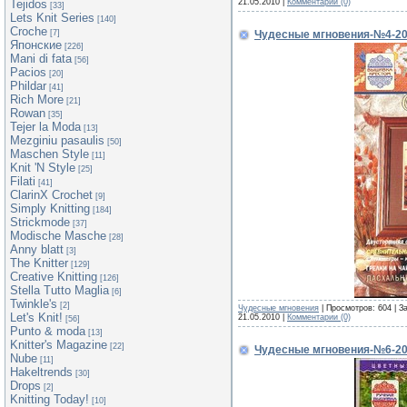
21.05.2010
|
Комментарии (0)
Tejidos
[33]
Lets Knit Series
[140]
Croche
Чудесные мгновения-№4-2
[7]
Японские
[226]
Mani di fata
[56]
Pacios
[20]
Phildar
[41]
Rich More
[21]
Rowan
[35]
Tejer la Moda
[13]
Mezginiu pasaulis
[50]
Maschen Style
[11]
Knit 'N Style
[25]
Filati
[41]
ClarinX Crochet
[9]
Simply Knitting
[184]
Strickmode
[37]
Modische Masche
[28]
Anny blatt
[3]
The Knitter
[129]
Creative Knitting
[126]
Stella Tutto Maglia
[6]
Twinkle's
[2]
Чудесные мгновения
| Просмотров: 604 | З
Let's Knit!
21.05.2010
|
Комментарии (0)
[56]
Punto & moda
[13]
Knitter's Magazine
[22]
Чудесные мгновения-№6-2
Nube
[11]
Hakeltrends
[30]
Drops
[2]
Knitting Today!
[10]