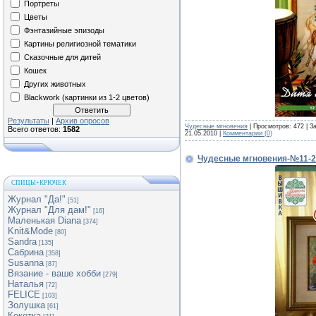
Портреты
Цветы
Фэнтазийные эпизоды
Картины религиозной тематики
Сказочные для дитей
Кошек
Других животных
Blackwork (картинки из 1-2 цветов)
Результаты
|
Архив опросов
Чудесные мгновения
| Просмотров: 472 | З
Всего ответов:
1582
21.05.2010
|
Комментарии (0)
Чудесные мгновения-№11-2
СПИЦЫ+КРЮЧЕК
Журнал "Да!"
[51]
Журнал "Для дам!"
[16]
Маленькая Diana
[374]
Knit&Mode
[80]
Sandra
[135]
Сабрина
[358]
Susanna
[87]
Вязание - ваше хобби
[279]
Наталья
[72]
FELICE
[103]
Золушка
[61]
Кокетка