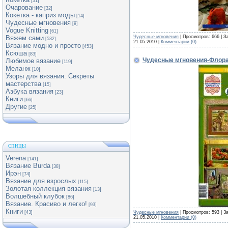
[31]
Очарование
[32]
Кокетка - каприз моды
[14]
Чудесные мгновения
[9]
Vogue Knitting
[61]
Чудесные мгновения
| Просмотров: 666 | З
Вяжем сами
[532]
21.05.2010
|
Комментарии (0)
Вязание модно и просто
[453]
Ксюша
[83]
Чудесные мгновения-Флора
Любимое вязание
[119]
Меланж
[10]
Узоры для вязания. Секреты
мастерства
[15]
Азбука вязания
[23]
Книги
[66]
Другие
[25]
СПИЦЫ
Verena
[141]
Вязание Burda
[38]
Ирэн
[74]
Вязание для взрослых
[115]
Золотая коллекция вязания
[13]
Волшебный клубок
[86]
Вязание. Красиво и легко!
[93]
Книги
Чудесные мгновения
| Просмотров: 593 | З
[43]
21.05.2010
|
Комментарии (0)