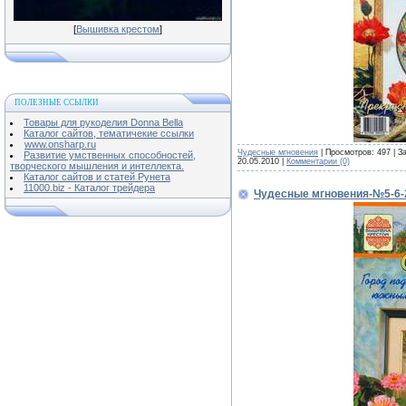
[
Вышивка крестом
]
ПОЛЕЗНЫЕ ССЫЛКИ
Товары для рукоделия Donna Bella
Каталог сайтов, тематичекие ссылки
www.onsharp.ru
Чудесные мгновения
| Просмотров: 497 | З
Развитие умственных способностей,
20.05.2010
|
Комментарии (0)
творческого мышления и интеллекта.
Каталог сайтов и статей Рунета
11000.biz - Каталог трейдера
Чудесные мгновения-№5-6-