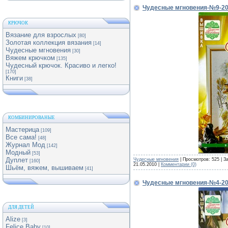
Чудесные мгновения-№9-2
КРЮЧОК
Вязание для взрослых
[80]
Золотая коллекция вязания
[14]
Чудесные мгновения
[30]
Вяжем крючком
[135]
Чудесный крючок. Красиво и легко!
[170]
Книги
[38]
КОМБИНИРОВАНЫЕ
Мастерица
[109]
Все сама!
[48]
Журнал Мод
[142]
Модный
[53]
Дуплет
Чудесные мгновения
| Просмотров: 525 | З
[160]
21.05.2010
|
Комментарии (0)
Шьём, вяжем, вышиваем
[41]
Чудесные мгновения-№4-2
ДЛЯ ДЕТЕЙ
Alize
[3]
Felice Baby
[10]