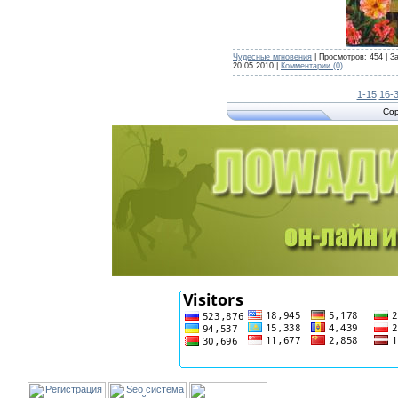
Чудесные мгновения
| Просмотров: 454 | З
20.05.2010
|
Комментарии (0)
1-15
16-
Cop