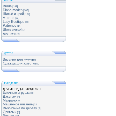
ШИТЬЕ
Burda
[191]
Diana moden
[107]
Шитьё и крой
[104]
Ателье
[74]
Lady Boutique
[48]
Patrones
[14]
Шить легко!
[3]
другие
[139]
ДРУГОЕ
Вязание для мужчин
Одежда для животных
РУКОДЕЛИЕ
ДРУГИЕ ВИДЫ РУКОДЕЛИЯ
Елочные игрушки
[8]
Дэкупаж
[4]
Макрамэ
[9]
Машинное вязание
[32]
Выжигание по дереву
[2]
Оригами
[4]
Разное