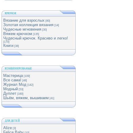
КРЮЧОК
Вязание для взрослых
[80]
Золотая коллекция вязания
[14]
Чудесные мгновения
[30]
Вяжем крючком
[135]
Чудесный крючок. Красиво и легко!
[170]
Книги
[38]
КОМБИНИРОВАНЫЕ
Мастерица
[109]
Все сама!
[48]
Журнал Мод
[142]
Модный
[53]
Дуплет
[160]
Шьём, вяжем, вышиваем
[41]
ДЛЯ ДЕТЕЙ
Alize
[3]
Felice Baby
[10]