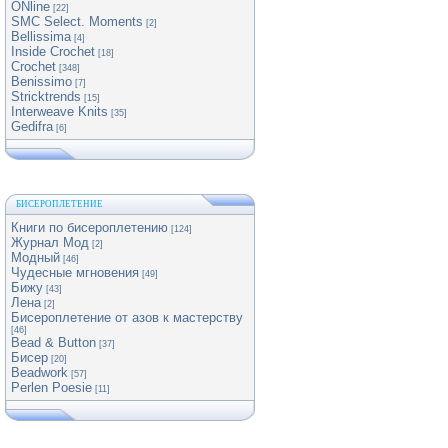
ONline
[22]
SMC Select. Moments
[2]
Bellissima
[4]
Inside Crochet
[18]
Crochet
[348]
Benissimo
[7]
Stricktrends
[15]
Interweave Knits
[35]
Gedifra
[6]
БИСЕРОПЛЕТЕНИЕ
Книги по бисероплетению
[124]
Журнал Мод
[2]
Модный
[46]
Чудесные мгновения
[49]
Бижу
[43]
Лена
[2]
Бисероплетение от азов к мастерству
[46]
Bead & Button
[37]
Бисер
[20]
Beadwork
[57]
Perlen Poesie
[11]