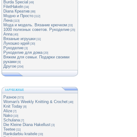
Burda Special
[49]
FiletHakeln
[34]
Diana Креатив
[88]
Модно и Просто
[112]
Лена
[113]
Мода и модель. Вязание крючком
[33]
1000 полезных советов. Рукоделие
[25]
Anna
[40]
Вязаные игрушки
[11]
Лукошко идей
[30]
Рукоделие
[3]
Рукоделие для дома
[20]
Вяжем для семьи. Подарки своими
руками
[9]
Другое
[204]
ЗАРУБЕЖНЫЕ
Разное
[573]
Woman's Weekly Knitting & Crochet
[48]
Knit Today
[8]
Alize
[7]
Nako
[10]
Schulana
[7]
Die Kleine Diana Hakellust
[3]
Teetee
[11]
Rankdarbiu kraitele
[33]