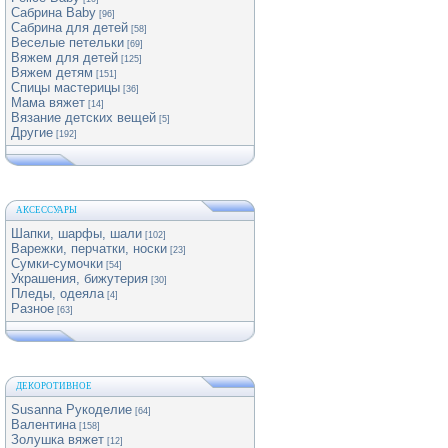
Сабрина Baby
[96]
Сабрина для детей
[58]
Веселые петельки
[69]
Вяжем для детей
[125]
Вяжем детям
[151]
Спицы мастерицы
[36]
Мама вяжет
[14]
Вязание детских вещей
[5]
Другие
[192]
АКСЕССУАРЫ
Шапки, шарфы, шали
[102]
Варежки, перчатки, носки
[23]
Сумки-сумочки
[54]
Украшения, бижутерия
[30]
Пледы, одеяла
[4]
Разное
[63]
ДЕКОРОТИВНОЕ
Susanna Рукоделие
[64]
Валентина
[158]
Золушка вяжет
[12]