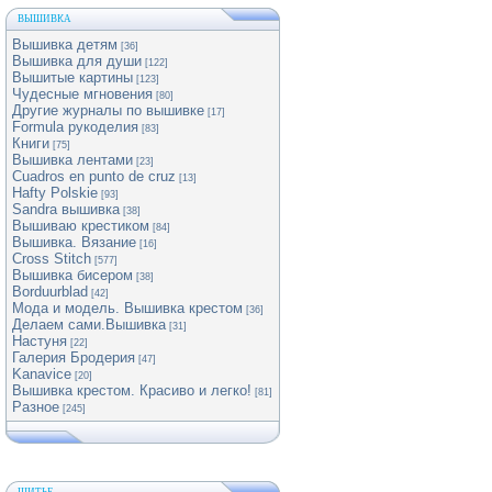
ВЫШИВКА
Вышивка детям
[36]
Вышивка для души
[122]
Вышитые картины
[123]
Чудесные мгновения
[80]
Другие журналы по вышивке
[17]
Formula рукоделия
[83]
Книги
[75]
Вышивка лентами
[23]
Cuadros en punto de cruz
[13]
Hafty Polskie
[93]
Sandra вышивка
[38]
Вышиваю крестиком
[84]
Вышивка. Вязание
[16]
Cross Stitch
[577]
Вышивка бисером
[38]
Borduurblad
[42]
Мода и модель. Вышивка крестом
[36]
Делаем сами.Вышивка
[31]
Настуня
[22]
Галерия Бродерия
[47]
Kanavice
[20]
Вышивка крестом. Красиво и легко!
[81]
Разное
[245]