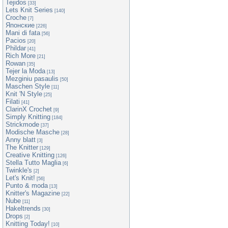
Tejidos
[33]
Lets Knit Series
[140]
Croche
[7]
Японские
[226]
Mani di fata
[56]
Pacios
[20]
Phildar
[41]
Rich More
[21]
Rowan
[35]
Tejer la Moda
[13]
Mezginiu pasaulis
[50]
Maschen Style
[11]
Knit 'N Style
[25]
Filati
[41]
ClarinX Crochet
[9]
Simply Knitting
[184]
Strickmode
[37]
Modische Masche
[28]
Anny blatt
[3]
The Knitter
[129]
Creative Knitting
[126]
Stella Tutto Maglia
[6]
Twinkle's
[2]
Let's Knit!
[56]
Punto & moda
[13]
Knitter's Magazine
[22]
Nube
[11]
Hakeltrends
[30]
Drops
[2]
Knitting Today!
[10]