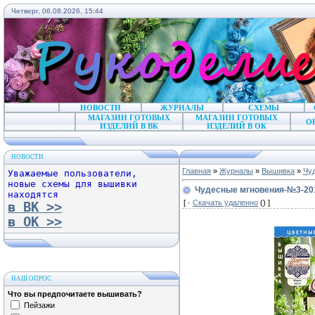
Четверг, 06.08.2026, 15:44
НОВОСТИ
ЖУРНАЛЫ
СХЕМЫ
МАГАЗИН ГОТОВЫХ
МАГАЗИН ГОТОВЫХ
О
ИЗДЕЛИЙ В ВК
ИЗДЕЛИЙ В ОК
НОВОСТИ
Главная
»
Журналы
»
Вышивка
»
Чу
Уважаемые пользователи,
новые схемы для вышивки
Чудесные мгновения-№3-20
находятся
[ ·
Скачать удаленно
() ]
в ВК >>
в ОК >>
НАШ ОПРОС
Что вы предпочитаете вышивать?
Пейзажи