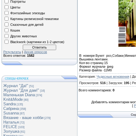
Портреты
Цветы
Фэнтазийные эпизоды
Картины религиозной тематики
Сказочные для дитей
Кошек
Других животных
Blackwork (картинки из 1-2 цветов)
Результаты
|
Архив опросов
Всего ответов:
1582
В номере:Букет роз,Собаки,Миниа
Вышивка лентами.
Кол-во страниц-15
Формат журнала- jpeg
Размер файла -11Мб
Категория
:
Чудесные мгновения
|
До
СПИЦЫ+КРЮЧЕК
Просмотров
:
516
|
Загрузок
:
195
|
Ре
Журнал "Да!"
[51]
Журнал "Для дам!"
Всего комментариев
:
0
[16]
Маленькая Diana
[374]
Knit&Mode
[80]
Добавлять комментарии могу
Sandra
[135]
[
Р
Сабрина
[358]
Susanna
[87]
Cop
Вязание - ваше хобби
[279]
Наталья
[72]
FELICE
[103]
Золушка
[61]
Кокетка