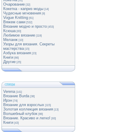
[31]
Очарование
[32]
Кокетка - каприз моды
[14]
Чудесные мгновения
[9]
Vogue Knitting
[61]
Вяжем сами
[532]
Вязание модно и просто
[453]
Ксюша
[83]
Любимое вязание
[119]
Меланж
[10]
Узоры для вязания. Секреты
мастерства
[15]
Азбука вязания
[23]
Книги
[66]
Другие
[25]
СПИЦЫ
Verena
[141]
Вязание Burda
[38]
Ирэн
[74]
Вязание для взрослых
[115]
Золотая коллекция вязания
[13]
Волшебный клубок
[86]
Вязание. Красиво и легко!
[93]
Книги
[43]