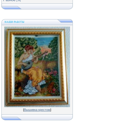
[59]
НАШИ РАБОТЫ
[
Вышивка крестом
]