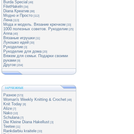
Burda Special
[49]
FiletHakeln
[34]
Diana Креатив
[88]
Модно и Просто
[112]
Лена
[113]
Мода и модель. Вязание крючком
[33]
1000 полезных советов. Рукоделие
[25]
Anna
[40]
Вязаные игрушки
[11]
Лукошко идей
[30]
Рукоделие
[3]
Рукоделие для дома
[20]
Вяжем для семьи. Подарки своими
руками
[9]
Другое
[204]
ЗАРУБЕЖНЫЕ
Разное
[573]
Woman's Weekly Knitting & Crochet
[48]
Knit Today
[8]
Alize
[7]
Nako
[10]
Schulana
[7]
Die Kleine Diana Hakellust
[3]
Teetee
[11]
Rankdarbiu kraitele
[33]