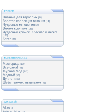
КРЮЧОК
Вязание для взрослых
[80]
Золотая коллекция вязания
[14]
Чудесные мгновения
[30]
Вяжем крючком
[135]
Чудесный крючок. Красиво и легко!
[170]
Книги
[38]
КОМБИНИРОВАНЫЕ
Мастерица
[109]
Все сама!
[48]
Журнал Мод
[142]
Модный
[53]
Дуплет
[160]
Шьём, вяжем, вышиваем
[41]
ДЛЯ ДЕТЕЙ
Alize
[3]
Felice Baby
[10]