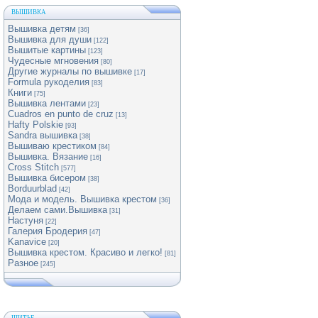
ВЫШИВКА
Вышивка детям
[36]
Вышивка для души
[122]
Вышитые картины
[123]
Чудесные мгновения
[80]
Другие журналы по вышивке
[17]
Formula рукоделия
[83]
Книги
[75]
Вышивка лентами
[23]
Cuadros en punto de cruz
[13]
Hafty Polskie
[93]
Sandra вышивка
[38]
Вышиваю крестиком
[84]
Вышивка. Вязание
[16]
Cross Stitch
[577]
Вышивка бисером
[38]
Borduurblad
[42]
Мода и модель. Вышивка крестом
[36]
Делаем сами.Вышивка
[31]
Настуня
[22]
Галерия Бродерия
[47]
Kanavice
[20]
Вышивка крестом. Красиво и легко!
[81]
Разное
[245]