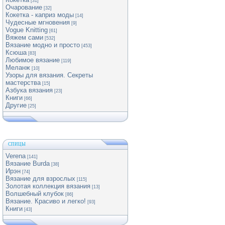
[31]
Очарование
[32]
Кокетка - каприз моды
[14]
Чудесные мгновения
[9]
Vogue Knitting
[61]
Вяжем сами
[532]
Вязание модно и просто
[453]
Ксюша
[83]
Любимое вязание
[119]
Меланж
[10]
Узоры для вязания. Секреты
мастерства
[15]
Азбука вязания
[23]
Книги
[66]
Другие
[25]
СПИЦЫ
Verena
[141]
Вязание Burda
[38]
Ирэн
[74]
Вязание для взрослых
[115]
Золотая коллекция вязания
[13]
Волшебный клубок
[86]
Вязание. Красиво и легко!
[93]
Книги
[43]