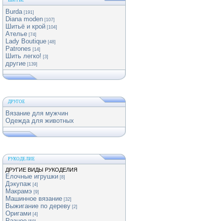
ШИТЬЕ
Burda
[191]
Diana moden
[107]
Шитьё и крой
[104]
Ателье
[74]
Lady Boutique
[48]
Patrones
[14]
Шить легко!
[3]
другие
[139]
ДРУГОЕ
Вязание для мужчин
Одежда для животных
РУКОДЕЛИЕ
ДРУГИЕ ВИДЫ РУКОДЕЛИЯ
Елочные игрушки
[8]
Дэкупаж
[4]
Макрамэ
[9]
Машинное вязание
[32]
Выжигание по дереву
[2]
Оригами
[4]
Разное