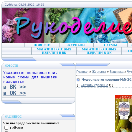
Суббота, 08.08.2026, 16:25
НОВОСТИ
ЖУРНАЛЫ
СХЕМЫ
МАГАЗИН ГОТОВЫХ
МАГАЗИН ГОТОВЫХ
О
ИЗДЕЛИЙ В ВК
ИЗДЕЛИЙ В ОК
НОВОСТИ
Главная
»
Журналы
»
Вышивка
»
Чу
Уважаемые пользователи,
новые схемы для вышивки
Чудесные мгновения-№5-20
находятся
[ ·
Скачать удаленно
() ]
в ВК >>
в ОК >>
НАШ ОПРОС
Что вы предпочитаете вышивать?
Пейзажи