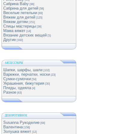
Сабрина Baby
[96]
Сабрина для детей
[58]
Веселые петельки
[69]
Вяжем для детей
[125]
Вяжем детям
[151]
Спицы мастерицы
[36]
Мама вяжет
[14]
Вязание детских вещей
[5]
Другие
[192]
АКСЕССУАРЫ
Шапки, шарфы, шали
[102]
Варежки, перчатки, носки
[23]
Сумки-сумочки
[54]
Украшения, бижутерия
[30]
Пледы, одеяла
[4]
Разное
[63]
ДЕКОРОТИВНОЕ
Susanna Рукоделие
[64]
Валентина
[158]
Золушка вяжет
[12]