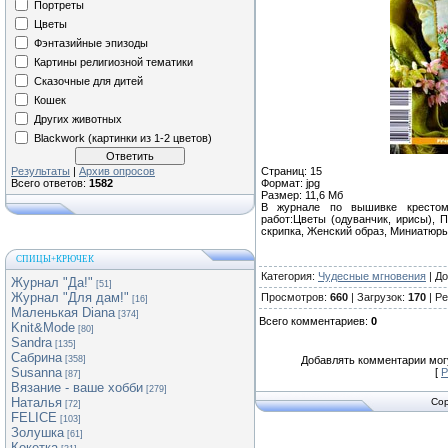
Портреты
Цветы
Фэнтазийные эпизоды
Картины религиозной тематики
Сказочные для дитей
Кошек
Других животных
Blackwork (картинки из 1-2 цветов)
Результаты
|
Архив опросов
Страниц: 15
Всего ответов:
1582
Формат: jpg
Размер: 11,6 Мб
В журнале по вышивке крестом
работ:Цветы (одуванчик, ирисы), 
скрипка, Женский образ, Миниатюры
СПИЦЫ+КРЮЧЕК
Категория
:
Чудесные мгновения
|
До
Журнал "Да!"
[51]
Журнал "Для дам!"
Просмотров
:
660
|
Загрузок
:
170
|
Ре
[16]
Маленькая Diana
[374]
Всего комментариев
:
0
Knit&Mode
[80]
Sandra
[135]
Сабрина
[358]
Добавлять комментарии могу
Susanna
[
Р
[87]
Вязание - ваше хобби
[279]
Наталья
Cop
[72]
FELICE
[103]
Золушка
[61]
Кокетка