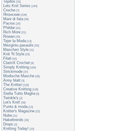
Tejidos
[33]
Lets Knit Series
[140]
Croche
[7]
Японские
[226]
Mani di fata
[56]
Pacios
[20]
Phildar
[41]
Rich More
[21]
Rowan
[35]
Tejer la Moda
[13]
Mezginiu pasaulis
[50]
Maschen Style
[11]
Knit 'N Style
[25]
Filati
[41]
ClarinX Crochet
[9]
Simply Knitting
[184]
Strickmode
[37]
Modische Masche
[28]
Anny blatt
[3]
The Knitter
[129]
Creative Knitting
[126]
Stella Tutto Maglia
[6]
Twinkle's
[2]
Let's Knit!
[56]
Punto & moda
[13]
Knitter's Magazine
[22]
Nube
[11]
Hakeltrends
[30]
Drops
[2]
Knitting Today!
[10]