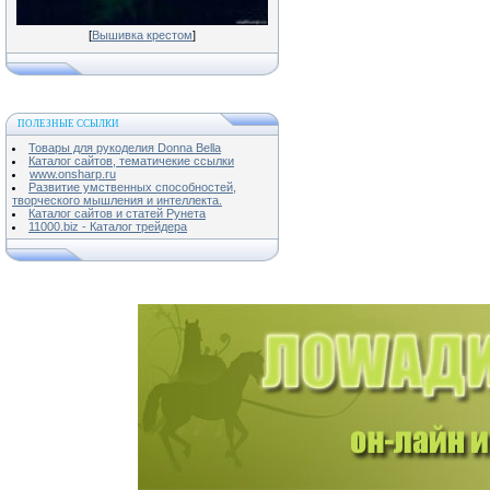
[
Вышивка крестом
]
ПОЛЕЗНЫЕ ССЫЛКИ
Товары для рукоделия Donna Bella
Каталог сайтов, тематичекие ссылки
www.onsharp.ru
Развитие умственных способностей,
творческого мышления и интеллекта.
Каталог сайтов и статей Рунета
11000.biz - Каталог трейдера