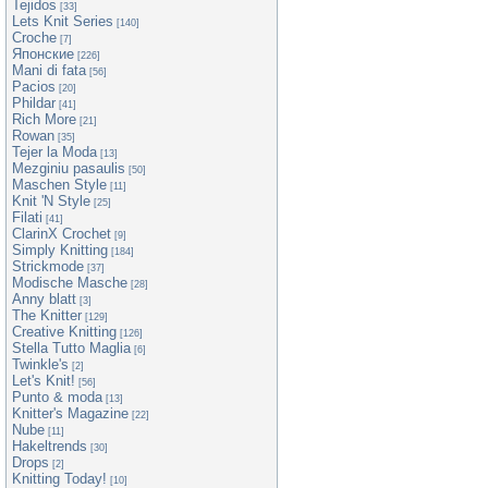
Tejidos
[33]
Lets Knit Series
[140]
Croche
[7]
Японские
[226]
Mani di fata
[56]
Pacios
[20]
Phildar
[41]
Rich More
[21]
Rowan
[35]
Tejer la Moda
[13]
Mezginiu pasaulis
[50]
Maschen Style
[11]
Knit 'N Style
[25]
Filati
[41]
ClarinX Crochet
[9]
Simply Knitting
[184]
Strickmode
[37]
Modische Masche
[28]
Anny blatt
[3]
The Knitter
[129]
Creative Knitting
[126]
Stella Tutto Maglia
[6]
Twinkle's
[2]
Let's Knit!
[56]
Punto & moda
[13]
Knitter's Magazine
[22]
Nube
[11]
Hakeltrends
[30]
Drops
[2]
Knitting Today!
[10]