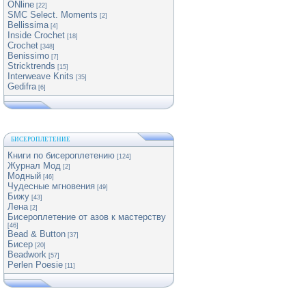
ONline
[22]
SMC Select. Moments
[2]
Bellissima
[4]
Inside Crochet
[18]
Crochet
[348]
Benissimo
[7]
Stricktrends
[15]
Interweave Knits
[35]
Gedifra
[6]
БИСЕРОПЛЕТЕНИЕ
Книги по бисероплетению
[124]
Журнал Мод
[2]
Модный
[46]
Чудесные мгновения
[49]
Бижу
[43]
Лена
[2]
Бисероплетение от азов к мастерству
[46]
Bead & Button
[37]
Бисер
[20]
Beadwork
[57]
Perlen Poesie
[11]