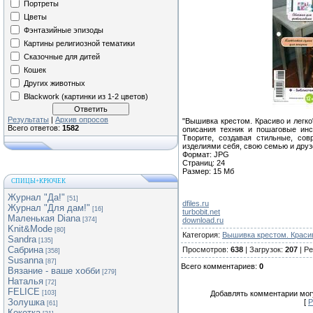
Портреты
Цветы
Фэнтазийные эпизоды
Картины религиозной тематики
Сказочные для дитей
Кошек
Других животных
Blackwork (картинки из 1-2 цветов)
Результаты
|
Архив опросов
"Вышивка крестом. Красиво и легко
Всего ответов:
1582
описания техник и пошаговые инс
Творите, создавая стильные, со
изделиями себя, свою семью и друз
Формат: JPG
Страниц: 24
Размер: 15 Мб
СПИЦЫ+КРЮЧЕК
Журнал "Да!"
[51]
dfiles.ru
Журнал "Для дам!"
[16]
turbobit.net
Маленькая Diana
[374]
download.ru
Knit&Mode
[80]
Категория
:
Вышивка крестом. Красив
Sandra
[135]
Сабрина
Просмотров
:
638
|
Загрузок
:
207
|
Ре
[358]
Susanna
[87]
Всего комментариев
:
0
Вязание - ваше хобби
[279]
Наталья
[72]
FELICE
[103]
Добавлять комментарии могу
Золушка
[
Р
[61]
Кокетка