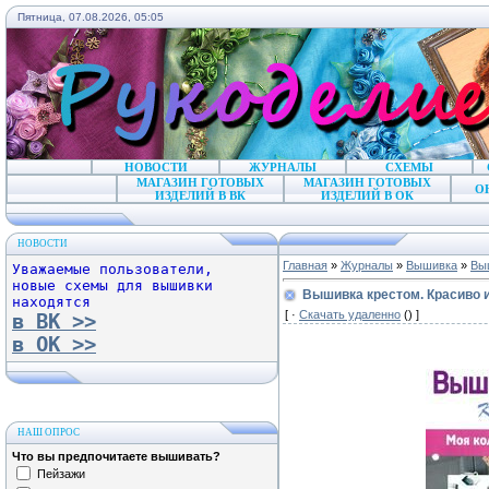
Пятница, 07.08.2026, 05:05
НОВОСТИ
ЖУРНАЛЫ
СХЕМЫ
МАГАЗИН ГОТОВЫХ
МАГАЗИН ГОТОВЫХ
О
ИЗДЕЛИЙ В ВК
ИЗДЕЛИЙ В ОК
НОВОСТИ
Главная
»
Журналы
»
Вышивка
»
Выш
Уважаемые пользователи,
новые схемы для вышивки
Вышивка крестом. Красиво и
находятся
[ ·
Скачать удаленно
() ]
в ВК >>
в ОК >>
НАШ ОПРОС
Что вы предпочитаете вышивать?
Пейзажи