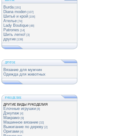
ШИТЬЕ
Burda
[191]
Diana moden
[107]
Шитьё и крой
[104]
Ателье
[74]
Lady Boutique
[48]
Patrones
[14]
Шить легко!
[3]
другие
[139]
ДРУГОЕ
Вязание для мужчин
Одежда для животных
РУКОДЕЛИЕ
ДРУГИЕ ВИДЫ РУКОДЕЛИЯ
Елочные игрушки
[8]
Дэкупаж
[4]
Макрамэ
[9]
Машинное вязание
[32]
Выжигание по дереву
[2]
Оригами
[4]
Разное