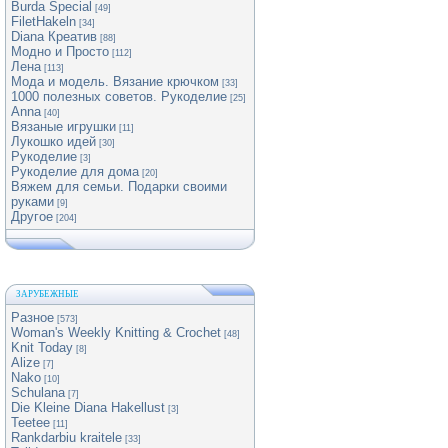
Burda Special
[49]
FiletHakeln
[34]
Diana Креатив
[88]
Модно и Просто
[112]
Лена
[113]
Мода и модель. Вязание крючком
[33]
1000 полезных советов. Рукоделие
[25]
Anna
[40]
Вязаные игрушки
[11]
Лукошко идей
[30]
Рукоделие
[3]
Рукоделие для дома
[20]
Вяжем для семьи. Подарки своими
руками
[9]
Другое
[204]
ЗАРУБЕЖНЫЕ
Разное
[573]
Woman's Weekly Knitting & Crochet
[48]
Knit Today
[8]
Alize
[7]
Nako
[10]
Schulana
[7]
Die Kleine Diana Hakellust
[3]
Teetee
[11]
Rankdarbiu kraitele
[33]