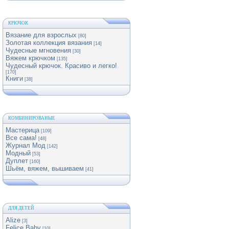
КРЮЧОК
Вязание для взрослых
[80]
Золотая коллекция вязания
[14]
Чудесные мгновения
[30]
Вяжем крючком
[135]
Чудесный крючок. Красиво и легко!
[170]
Книги
[38]
КОМБИНИРОВАНЫЕ
Мастерица
[109]
Все сама!
[48]
Журнал Мод
[142]
Модный
[53]
Дуплет
[160]
Шьём, вяжем, вышиваем
[41]
ДЛЯ ДЕТЕЙ
Alize
[3]
Felice Baby
[10]