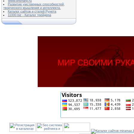
www.onsharp.ru
Развитие умственных способностей,
творческого мышления и интеллекта.
Каталог сайтов и статей Рунета
11000.biz - Каталог трейдера