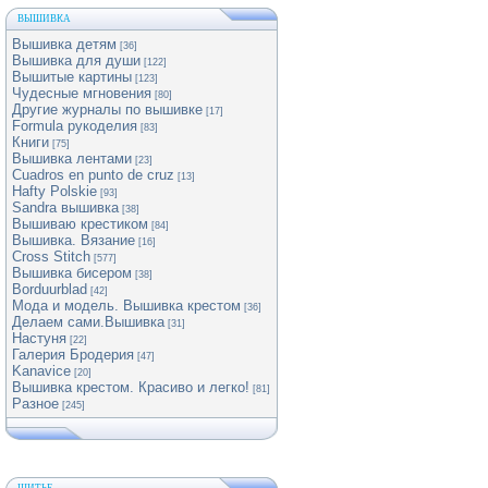
ВЫШИВКА
Вышивка детям
[36]
Вышивка для души
[122]
Вышитые картины
[123]
Чудесные мгновения
[80]
Другие журналы по вышивке
[17]
Formula рукоделия
[83]
Книги
[75]
Вышивка лентами
[23]
Cuadros en punto de cruz
[13]
Hafty Polskie
[93]
Sandra вышивка
[38]
Вышиваю крестиком
[84]
Вышивка. Вязание
[16]
Cross Stitch
[577]
Вышивка бисером
[38]
Borduurblad
[42]
Мода и модель. Вышивка крестом
[36]
Делаем сами.Вышивка
[31]
Настуня
[22]
Галерия Бродерия
[47]
Kanavice
[20]
Вышивка крестом. Красиво и легко!
[81]
Разное
[245]