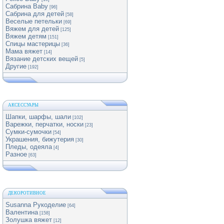
Сабрина Baby
[96]
Сабрина для детей
[58]
Веселые петельки
[69]
Вяжем для детей
[125]
Вяжем детям
[151]
Спицы мастерицы
[36]
Мама вяжет
[14]
Вязание детских вещей
[5]
Другие
[192]
АКСЕССУАРЫ
Шапки, шарфы, шали
[102]
Варежки, перчатки, носки
[23]
Сумки-сумочки
[54]
Украшения, бижутерия
[30]
Пледы, одеяла
[4]
Разное
[63]
ДЕКОРОТИВНОЕ
Susanna Рукоделие
[64]
Валентина
[158]
Золушка вяжет
[12]