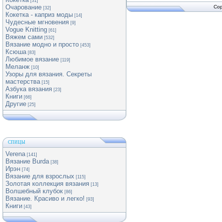
[31]
Очарование
Cop
[32]
Кокетка - каприз моды
[14]
Чудесные мгновения
[9]
Vogue Knitting
[61]
Вяжем сами
[532]
Вязание модно и просто
[453]
Ксюша
[83]
Любимое вязание
[119]
Меланж
[10]
Узоры для вязания. Секреты
мастерства
[15]
Азбука вязания
[23]
Книги
[66]
Другие
[25]
СПИЦЫ
Verena
[141]
Вязание Burda
[38]
Ирэн
[74]
Вязание для взрослых
[115]
Золотая коллекция вязания
[13]
Волшебный клубок
[86]
Вязание. Красиво и легко!
[93]
Книги
[43]