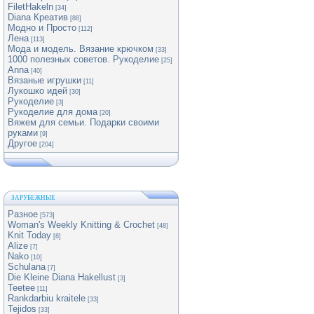
FiletHakeln
[34]
Diana Креатив
[88]
Модно и Просто
[112]
Лена
[113]
Мода и модель. Вязание крючком
[33]
1000 полезных советов. Рукоделие
[25]
Anna
[40]
Вязаные игрушки
[11]
Лукошко идей
[30]
Рукоделие
[3]
Рукоделие для дома
[20]
Вяжем для семьи. Подарки своими
руками
[9]
Другое
[204]
ЗАРУБЕЖНЫЕ
Разное
[573]
Woman's Weekly Knitting & Crochet
[48]
Knit Today
[8]
Alize
[7]
Nako
[10]
Schulana
[7]
Die Kleine Diana Hakellust
[3]
Teetee
[11]
Rankdarbiu kraitele
[33]
Tejidos
[33]