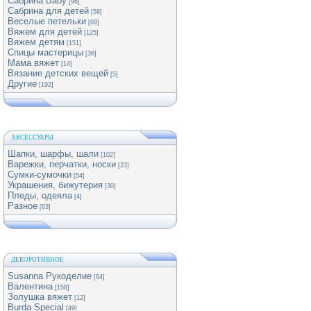
Сабрина Baby
[96]
Сабрина для детей
[58]
Веселые петельки
[69]
Вяжем для детей
[125]
Вяжем детям
[151]
Спицы мастерицы
[36]
Мама вяжет
[14]
Вязание детских вещей
[5]
Другие
[192]
АКСЕССУАРЫ
Шапки, шарфы, шали
[102]
Варежки, перчатки, носки
[23]
Сумки-сумочки
[54]
Украшения, бижутерия
[30]
Пледы, одеяла
[4]
Разное
[63]
ДЕКОРОТИВНОЕ
Susanna Рукоделие
[64]
Валентина
[158]
Золушка вяжет
[12]
Burda Special
[49]