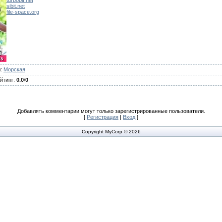
turbobit.net
sibit.net
file-space.org
л
:
Морская
йтинг
:
0.0
/
0
Добавлять комментарии могут только зарегистрированные пользователи.
[
Регистрация
|
Вход
]
Copyright MyCorp © 2026