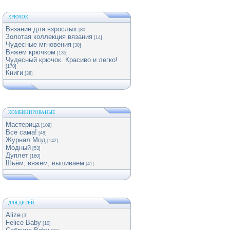
КРЮЧОК
Вязание для взрослых
[80]
Золотая коллекция вязания
[14]
Чудесные мгновения
[30]
Вяжем крючком
[135]
Чудесный крючок. Красиво и легко!
[170]
Книги
[38]
КОМБИНИРОВАНЫЕ
Мастерица
[109]
Все сама!
[48]
Журнал Мод
[142]
Модный
[53]
Дуплет
[160]
Шьём, вяжем, вышиваем
[41]
ДЛЯ ДЕТЕЙ
Alize
[3]
Felice Baby
[10]