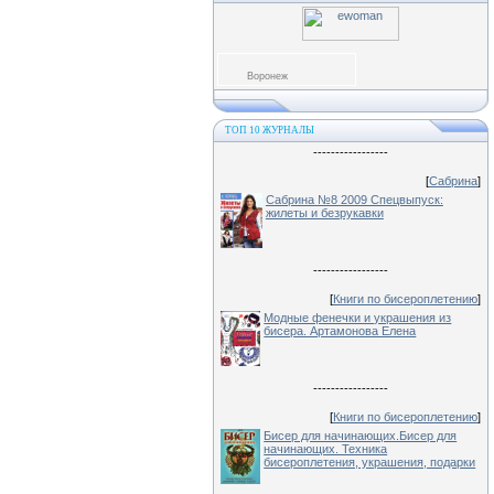
Воронеж
ТОП 10 ЖУРНАЛЫ
-----------------
[
Сабрина
]
Сабрина №8 2009 Спецвыпуск:
жилеты и безрукавки
-----------------
[
Книги по бисероплетению
]
Модные фенечки и украшения из
бисера. Артамонова Елена
-----------------
[
Книги по бисероплетению
]
Бисер для начинающих.Бисер для
начинающих. Техника
бисероплетения, украшения, подарки