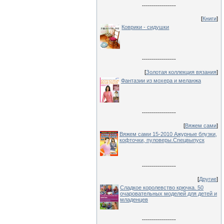
-----------------
[
Книги
]
Коврики - сидушки
-----------------
[
Золотая коллекция вязания
]
Фантазии из мохера и меланжа
-----------------
[
Вяжем сами
]
Вяжем сами 15-2010 Ажурные блузки,
кофточки, пуловеры.Спецвыпуск
-----------------
[
Другие
]
Сладкое королевство крючка. 50
очаровательных моделей для детей и
младенцев
-----------------