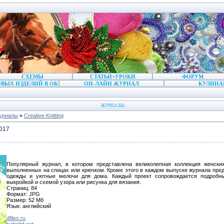
СХЕМЫ
СТАТЬИ+УРОКИ
ФОРУМ
ВЫХ ИЗДЕЛИЙ В ОК
ОН-ЛАЙН ЖУРНАЛ
КУЛИНА
ЖУРНАЛЫ
урналы
»
Creative Knitting
2017
Популярный журнал, в котором представлена великолепная коллекция женски
выполненных на спицах или крючком. Кроме этого в каждом выпуске журнала пре
одежды и уютные мелочи для дома. Каждый проект сопровождается подробн
выкройкой и схемой узора или рисунка для вязания.
Страниц: 84
Формат: JPG
Размер: 52 Мб
Язык: английский
dfiles.ru