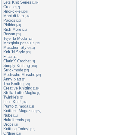
Lets Knit Series
[140]
Croche
[7]
Японские
[226]
Mani di fata
[56]
Pacios
[20]
Phildar
[41]
Rich More
[21]
Rowan
[35]
Tejer la Moda
[13]
Mezginiu pasaulis
[50]
Maschen Style
[11]
Knit 'N Style
[25]
Filati
[41]
ClarinX Crochet
[9]
Simply Knitting
[184]
Strickmode
[37]
Modische Masche
[28]
Anny blatt
[3]
The Knitter
[129]
Creative Knitting
[126]
Stella Tutto Maglia
[6]
Twinkle's
[2]
Let's Knit!
[56]
Punto & moda
[13]
Knitter's Magazine
[22]
Nube
[11]
Hakeltrends
[30]
Drops
[2]
Knitting Today!
[10]
ONline
[22]