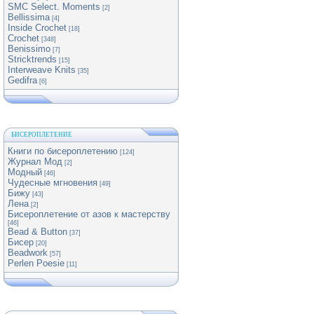
SMC Select. Moments
[2]
Bellissima
[4]
Inside Crochet
[18]
Crochet
[348]
Benissimo
[7]
Stricktrends
[15]
Interweave Knits
[35]
Gedifra
[6]
БИСЕРОПЛЕТЕНИЕ
Книги по бисероплетению
[124]
Журнал Мод
[2]
Модный
[46]
Чудесные мгновения
[49]
Бижу
[43]
Лена
[2]
Бисероплетение от азов к мастерству
[46]
Bead & Button
[37]
Бисер
[20]
Beadwork
[57]
Perlen Poesie
[11]