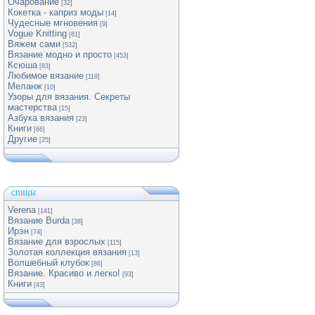
Очарование
[32]
Кокетка - каприз моды
[14]
Чудесные мгновения
[9]
Vogue Knitting
[61]
Вяжем сами
[532]
Вязание модно и просто
[453]
Ксюша
[83]
Любимое вязание
[119]
Меланж
[10]
Узоры для вязания. Секреты
мастерства
[15]
Азбука вязания
[23]
Книги
[66]
Другие
[25]
СПИЦЫ
Verena
[141]
Вязание Burda
[38]
Ирэн
[74]
Вязание для взрослых
[115]
Золотая коллекция вязания
[13]
Волшебный клубок
[86]
Вязание. Красиво и легко!
[93]
Книги
[43]