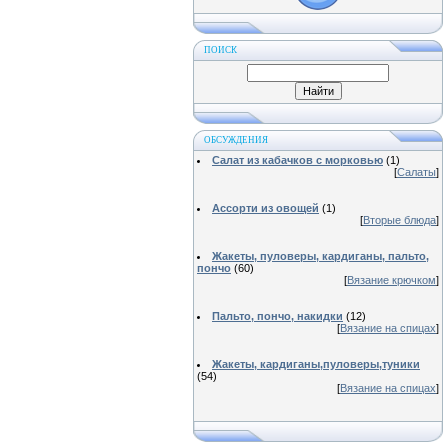
ПОИСК
ОБСУЖДЕНИЯ
Салат из кабачков с морковью
(1)
[
Салаты
]
Ассорти из овощей
(1)
[
Вторые блюда
]
Жакеты, пуловеры, кардиганы, пальто,
пончо
(60)
[
Вязание крючком
]
Пальто, пончо, накидки
(12)
[
Вязание на спицах
]
Жакеты, кардиганы,пуловеры,туники
(54)
[
Вязание на спицах
]