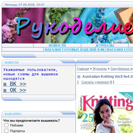
Пятница, 07.08.2026, 15:07
НОВОСТИ
ЖУРНАЛЫ
МАГАЗИН ГОТОВЫХ ИЗДЕЛИЙ В ВК
МАГАЗИН ГОТО
НОВОСТИ
Главная
»
Журналы
»
Зарубежные ж
Уважаемые пользователи,
новые схемы для вышивки
Australian Knitting Vol.9 №4 
находятся
[ ·
Скачать удаленно
() ]
в ВК >>
в ОК >>
НАШ ОПРОС
Что вы предпочитаете вышивать?
Пейзажи
Портреты