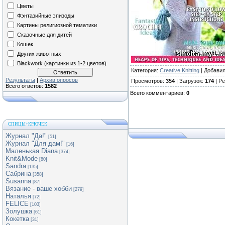
Цветы
Фэнтазийные эпизоды
Картины религиозной тематики
Сказочные для дитей
Кошек
Других животных
Blackwork (картинки из 1-2 цветов)
Категория
:
Creative Knitting
|
Добави
Результаты
|
Архив опросов
Просмотров
:
354
|
Загрузок
:
174
|
Ре
Всего ответов:
1582
Всего комментариев
:
0
СПИЦЫ+КРЮЧЕК
Журнал "Да!"
[51]
Журнал "Для дам!"
[16]
Маленькая Diana
[374]
Knit&Mode
[80]
Sandra
[135]
Сабрина
[358]
Susanna
[87]
Вязание - ваше хобби
[279]
Наталья
[72]
FELICE
[103]
Золушка
[61]
Кокетка
[31]