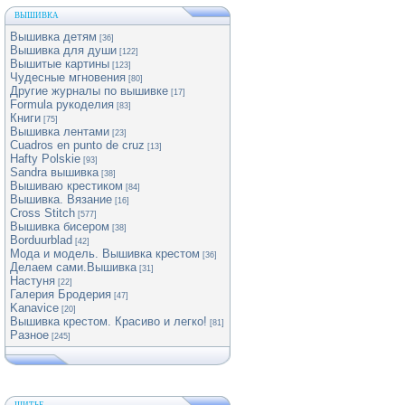
ВЫШИВКА
Вышивка детям
[36]
Вышивка для души
[122]
Вышитые картины
[123]
Чудесные мгновения
[80]
Другие журналы по вышивке
[17]
Formula рукоделия
[83]
Книги
[75]
Вышивка лентами
[23]
Cuadros en punto de cruz
[13]
Hafty Polskie
[93]
Sandra вышивка
[38]
Вышиваю крестиком
[84]
Вышивка. Вязание
[16]
Cross Stitch
[577]
Вышивка бисером
[38]
Borduurblad
[42]
Мода и модель. Вышивка крестом
[36]
Делаем сами.Вышивка
[31]
Настуня
[22]
Галерия Бродерия
[47]
Kanavice
[20]
Вышивка крестом. Красиво и легко!
[81]
Разное
[245]