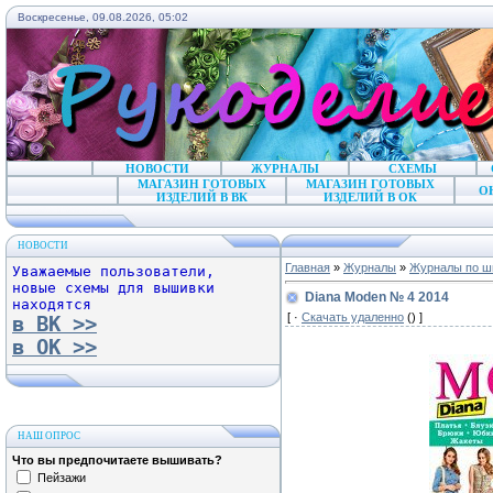
Воскресенье, 09.08.2026, 05:02
НОВОСТИ
ЖУРНАЛЫ
СХЕМЫ
МАГАЗИН ГОТОВЫХ
МАГАЗИН ГОТОВЫХ
О
ИЗДЕЛИЙ В ВК
ИЗДЕЛИЙ В ОК
НОВОСТИ
Главная
»
Журналы
»
Журналы по ш
Уважаемые пользователи,
новые схемы для вышивки
Diana Moden № 4 2014
находятся
[ ·
Скачать удаленно
() ]
в ВК >>
в ОК >>
НАШ ОПРОС
Что вы предпочитаете вышивать?
Пейзажи