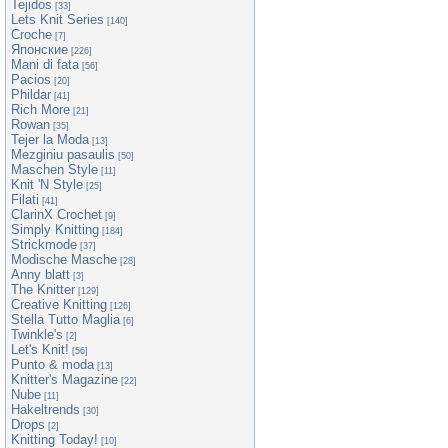
Tejidos
[33]
Lets Knit Series
[140]
Croche
[7]
Японские
[226]
Mani di fata
[56]
Pacios
[20]
Phildar
[41]
Rich More
[21]
Rowan
[35]
Tejer la Moda
[13]
Mezginiu pasaulis
[50]
Maschen Style
[11]
Knit 'N Style
[25]
Filati
[41]
ClarinX Crochet
[9]
Simply Knitting
[184]
Strickmode
[37]
Modische Masche
[28]
Anny blatt
[3]
The Knitter
[129]
Creative Knitting
[126]
Stella Tutto Maglia
[6]
Twinkle's
[2]
Let's Knit!
[56]
Punto & moda
[13]
Knitter's Magazine
[22]
Nube
[11]
Hakeltrends
[30]
Drops
[2]
Knitting Today!
[10]