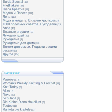
Burda Special
[49]
FiletHakeln
[34]
Diana Креатив
[88]
Модно и Просто
[112]
Лена
[113]
Мода и модель. Вязание крючком
[33]
1000 полезных советов. Рукоделие
[25]
Anna
[40]
Вязаные игрушки
[11]
Лукошко идей
[30]
Рукоделие
[3]
Рукоделие для дома
[20]
Вяжем для семьи. Подарки своими
руками
[9]
Другое
[204]
ЗАРУБЕЖНЫЕ
Разное
[573]
Woman's Weekly Knitting & Crochet
[48]
Knit Today
[8]
Alize
[7]
Nako
[10]
Schulana
[7]
Die Kleine Diana Hakellust
[3]
Teetee
[11]
Rankdarbiu kraitele
[33]