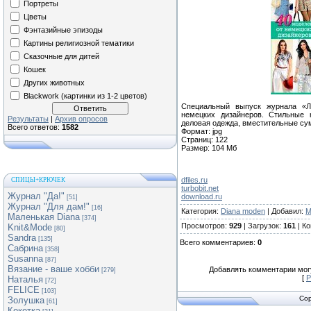
Портреты
Цветы
Фэнтазийные эпизоды
Картины религиозной тематики
Сказочные для дитей
Кошек
Других животных
Blackwork (картинки из 1-2 цветов)
Специальный выпуск журнала «Л
немецких дизайнеров. Стильные 
Результаты
|
Архив опросов
деловая одежда, вместительные су
Всего ответов:
1582
Формат: jpg
Страниц: 122
Размер: 104 Мб
dfiles.ru
СПИЦЫ+КРЮЧЕК
turbobit.net
Журнал "Да!"
download.ru
[51]
Журнал "Для дам!"
[16]
Категория
:
Diana moden
|
Добавил
:
М
Маленькая Diana
[374]
Просмотров
:
929
|
Загрузок
:
161
|
Ко
Knit&Mode
[80]
Sandra
[135]
Всего комментариев
:
0
Сабрина
[358]
Susanna
[87]
Вязание - ваше хобби
Добавлять комментарии могу
[279]
[
Р
Наталья
[72]
FELICE
[103]
Cop
Золушка
[61]
Кокетка