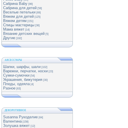
Сабрина Baby
[96]
Сабрина для детей
[58]
Веселые петельки
[69]
Вяжем для детей
[125]
Вяжем детям
[151]
Спицы мастерицы
[36]
Мама вяжет
[14]
Вязание детских вещей
[5]
Другие
[192]
АКСЕССУАРЫ
Шапки, шарфы, шали
[102]
Варежки, перчатки, носки
[23]
Сумки-сумочки
[54]
Украшения, бижутерия
[30]
Пледы, одеяла
[4]
Разное
[63]
ДЕКОРОТИВНОЕ
Susanna Рукоделие
[64]
Валентина
[158]
Золушка вяжет
[12]