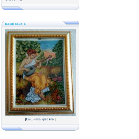
[59]
НАШИ РАБОТЫ
[
Вышивка крестом
]