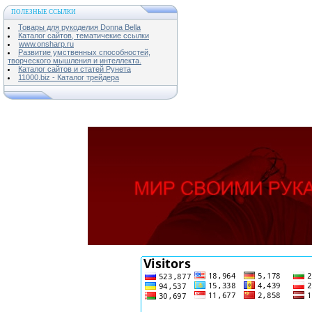
ПОЛЕЗНЫЕ ССЫЛКИ
Товары для рукоделия Donna Bella
Каталог сайтов, тематичекие ссылки
www.onsharp.ru
Развитие умственных способностей,
творческого мышления и интеллекта.
Каталог сайтов и статей Рунета
11000.biz - Каталог трейдера