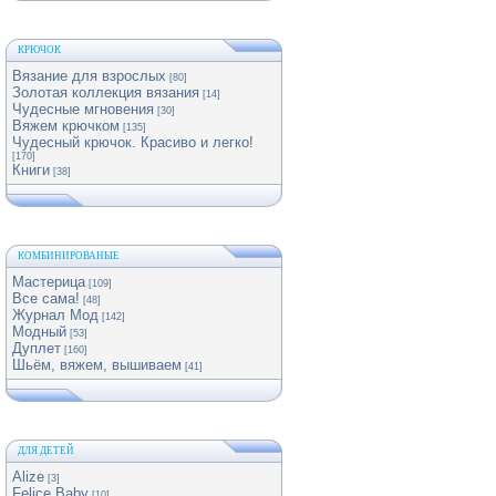
КРЮЧОК
Вязание для взрослых
[80]
Золотая коллекция вязания
[14]
Чудесные мгновения
[30]
Вяжем крючком
[135]
Чудесный крючок. Красиво и легко!
[170]
Книги
[38]
КОМБИНИРОВАНЫЕ
Мастерица
[109]
Все сама!
[48]
Журнал Мод
[142]
Модный
[53]
Дуплет
[160]
Шьём, вяжем, вышиваем
[41]
ДЛЯ ДЕТЕЙ
Alize
[3]
Felice Baby
[10]