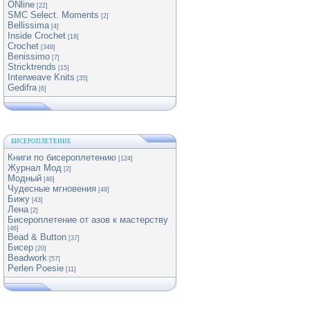
ONline
[22]
SMC Select. Moments
[2]
Bellissima
[4]
Inside Crochet
[18]
Crochet
[348]
Benissimo
[7]
Stricktrends
[15]
Interweave Knits
[35]
Gedifra
[6]
БИСЕРОПЛЕТЕНИЕ
Книги по бисероплетению
[124]
Журнал Мод
[2]
Модный
[46]
Чудесные мгновения
[49]
Бижу
[43]
Лена
[2]
Бисероплетение от азов к мастерству
[46]
Bead & Button
[37]
Бисер
[20]
Beadwork
[57]
Perlen Poesie
[11]