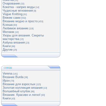
[31]
Очарование
[32]
Кокетка - каприз моды
[14]
Чудесные мгновения
[9]
Vogue Knitting
[61]
Вяжем сами
[532]
Вязание модно и просто
[453]
Ксюша
[83]
Любимое вязание
[119]
Меланж
[10]
Узоры для вязания. Секреты
мастерства
[15]
Азбука вязания
[23]
Книги
[66]
Другие
[25]
СПИЦЫ
Verena
[141]
Вязание Burda
[38]
Ирэн
[74]
Вязание для взрослых
[115]
Золотая коллекция вязания
[13]
Волшебный клубок
[86]
Вязание. Красиво и легко!
[93]
Книги
[43]