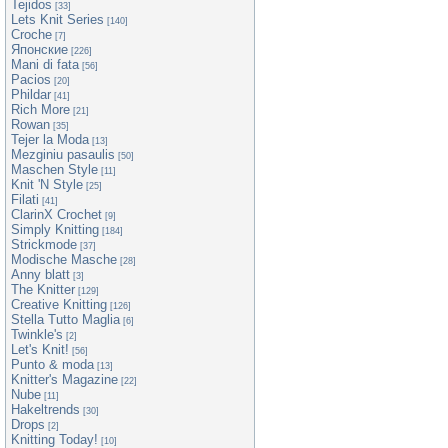
Tejidos
[33]
Lets Knit Series
[140]
Croche
[7]
Японские
[226]
Mani di fata
[56]
Pacios
[20]
Phildar
[41]
Rich More
[21]
Rowan
[35]
Tejer la Moda
[13]
Mezginiu pasaulis
[50]
Maschen Style
[11]
Knit 'N Style
[25]
Filati
[41]
ClarinX Crochet
[9]
Simply Knitting
[184]
Strickmode
[37]
Modische Masche
[28]
Anny blatt
[3]
The Knitter
[129]
Creative Knitting
[126]
Stella Tutto Maglia
[6]
Twinkle's
[2]
Let's Knit!
[56]
Punto & moda
[13]
Knitter's Magazine
[22]
Nube
[11]
Hakeltrends
[30]
Drops
[2]
Knitting Today!
[10]