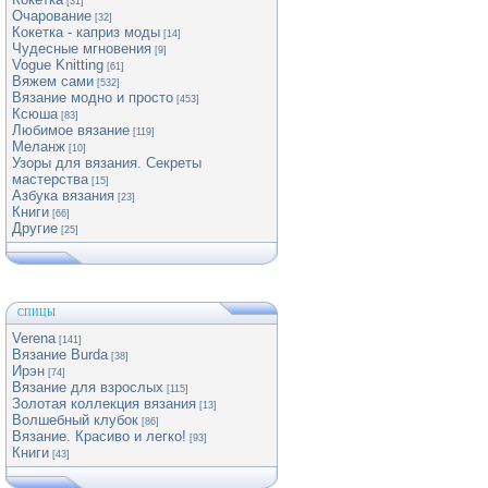
[31]
Очарование
[32]
Кокетка - каприз моды
[14]
Чудесные мгновения
[9]
Vogue Knitting
[61]
Вяжем сами
[532]
Вязание модно и просто
[453]
Ксюша
[83]
Любимое вязание
[119]
Меланж
[10]
Узоры для вязания. Секреты
мастерства
[15]
Азбука вязания
[23]
Книги
[66]
Другие
[25]
СПИЦЫ
Verena
[141]
Вязание Burda
[38]
Ирэн
[74]
Вязание для взрослых
[115]
Золотая коллекция вязания
[13]
Волшебный клубок
[86]
Вязание. Красиво и легко!
[93]
Книги
[43]