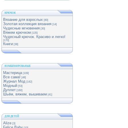
КРЮЧОК
Вязание для взрослых
[80]
Золотая коллекция вязания
[14]
Чудесные мгновения
[30]
Вяжем крючком
[135]
Чудесный крючок. Красиво и легко!
[170]
Книги
[38]
КОМБИНИРОВАНЫЕ
Мастерица
[109]
Все сама!
[48]
Журнал Мод
[142]
Модный
[53]
Дуплет
[160]
Шьём, вяжем, вышиваем
[41]
ДЛЯ ДЕТЕЙ
Alize
[3]
Felice Baby
[10]