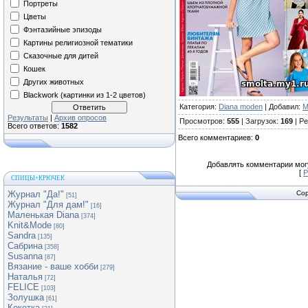
Портреты
Цветы
Фэнтазийные эпизоды
Картины религиозной тематики
Сказочные для дитей
Кошек
Других животных
Blackwork (картинки из 1-2 цветов)
Категория
:
Diana moden
|
Добавил
:
М
Результаты
|
Архив опросов
Просмотров
:
555
|
Загрузок
:
169
|
Ре
Всего ответов:
1582
Всего комментариев
:
0
Добавлять комментарии могу
[
Р
СПИЦЫ+КРЮЧЕК
Журнал "Да!"
Cop
[51]
Журнал "Для дам!"
[16]
Маленькая Diana
[374]
Knit&Mode
[80]
Sandra
[135]
Сабрина
[358]
Susanna
[87]
Вязание - ваше хобби
[279]
Наталья
[72]
FELICE
[103]
Золушка
[61]
Кокетка