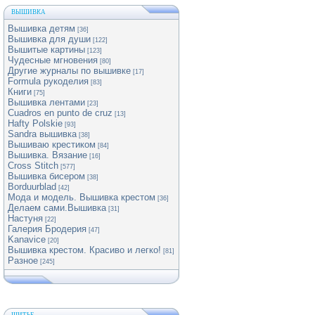
ВЫШИВКА
Вышивка детям
[36]
Вышивка для души
[122]
Вышитые картины
[123]
Чудесные мгновения
[80]
Другие журналы по вышивке
[17]
Formula рукоделия
[83]
Книги
[75]
Вышивка лентами
[23]
Cuadros en punto de cruz
[13]
Hafty Polskie
[93]
Sandra вышивка
[38]
Вышиваю крестиком
[84]
Вышивка. Вязание
[16]
Cross Stitch
[577]
Вышивка бисером
[38]
Borduurblad
[42]
Мода и модель. Вышивка крестом
[36]
Делаем сами.Вышивка
[31]
Настуня
[22]
Галерия Бродерия
[47]
Kanavice
[20]
Вышивка крестом. Красиво и легко!
[81]
Разное
[245]