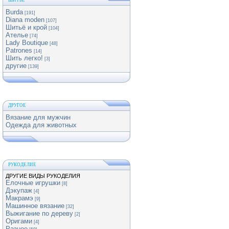
ШИТЬЕ
Burda
[191]
Diana moden
[107]
Шитьё и крой
[104]
Ателье
[74]
Lady Boutique
[48]
Patrones
[14]
Шить легко!
[3]
другие
[139]
ДРУГОЕ
Вязание для мужчин
Одежда для животных
РУКОДЕЛИЕ
ДРУГИЕ ВИДЫ РУКОДЕЛИЯ
Елочные игрушки
[8]
Дэкупаж
[4]
Макрамэ
[9]
Машинное вязание
[32]
Выжигание по дереву
[2]
Оригами
[4]
Разное