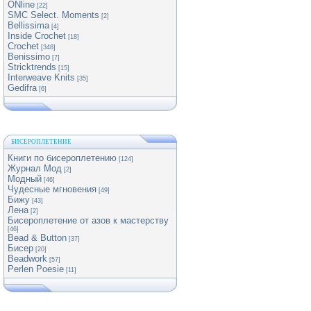
ONline
[22]
SMC Select. Moments
[2]
Bellissima
[4]
Inside Crochet
[18]
Crochet
[348]
Benissimo
[7]
Stricktrends
[15]
Interweave Knits
[35]
Gedifra
[6]
БИСЕРОПЛЕТЕНИЕ
Книги по бисероплетению
[124]
Журнал Мод
[2]
Модный
[46]
Чудесные мгновения
[49]
Бижу
[43]
Лена
[2]
Бисероплетение от азов к мастерству
[46]
Bead & Button
[37]
Бисер
[20]
Beadwork
[57]
Perlen Poesie
[11]