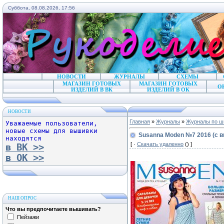
Суббота, 08.08.2026, 17:56
НОВОСТИ
ЖУРНАЛЫ
СХЕМЫ
МАГАЗИН ГОТОВЫХ
МАГАЗИН ГОТОВЫХ
О
ИЗДЕЛИЙ В ВК
ИЗДЕЛИЙ В ОК
НОВОСТИ
Главная
»
Журналы
»
Журналы по ш
Уважаемые пользователи,
новые схемы для вышивки
Susanna Мoden №7 2016 (с 
находятся
[ ·
Скачать удаленно
() ]
в ВК >>
в ОК >>
НАШ ОПРОС
Что вы предпочитаете вышивать?
Пейзажи