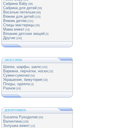
Сабрина Baby
[96]
Сабрина для детей
[58]
Веселые петельки
[69]
Вяжем для детей
[125]
Вяжем детям
[151]
Спицы мастерицы
[36]
Мама вяжет
[14]
Вязание детских вещей
[5]
Другие
[192]
АКСЕССУАРЫ
Шапки, шарфы, шали
[102]
Варежки, перчатки, носки
[23]
Сумки-сумочки
[54]
Украшения, бижутерия
[30]
Пледы, одеяла
[4]
Разное
[63]
ДЕКОРОТИВНОЕ
Susanna Рукоделие
[64]
Валентина
[158]
Золушка вяжет
[12]