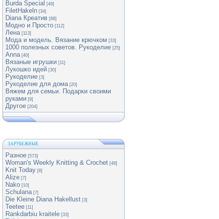
Burda Special
[49]
FiletHakeln
[34]
Diana Креатив
[88]
Модно и Просто
[112]
Лена
[113]
Мода и модель. Вязание крючком
[33]
1000 полезных советов. Рукоделие
[25]
Anna
[40]
Вязаные игрушки
[11]
Лукошко идей
[30]
Рукоделие
[3]
Рукоделие для дома
[20]
Вяжем для семьи. Подарки своими
руками
[9]
Другое
[204]
ЗАРУБЕЖНЫЕ
Разное
[573]
Woman's Weekly Knitting & Crochet
[48]
Knit Today
[8]
Alize
[7]
Nako
[10]
Schulana
[7]
Die Kleine Diana Hakellust
[3]
Teetee
[11]
Rankdarbiu kraitele
[33]