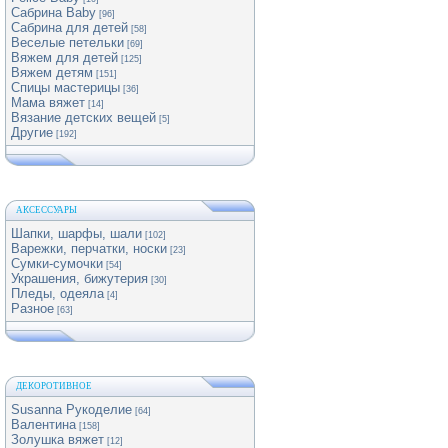
Сабрина Baby
[96]
Сабрина для детей
[58]
Веселые петельки
[69]
Вяжем для детей
[125]
Вяжем детям
[151]
Спицы мастерицы
[36]
Мама вяжет
[14]
Вязание детских вещей
[5]
Другие
[192]
АКСЕССУАРЫ
Шапки, шарфы, шали
[102]
Варежки, перчатки, носки
[23]
Сумки-сумочки
[54]
Украшения, бижутерия
[30]
Пледы, одеяла
[4]
Разное
[63]
ДЕКОРОТИВНОЕ
Susanna Рукоделие
[64]
Валентина
[158]
Золушка вяжет
[12]