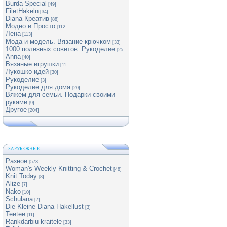
Burda Special
[49]
FiletHakeln
[34]
Diana Креатив
[88]
Модно и Просто
[112]
Лена
[113]
Мода и модель. Вязание крючком
[33]
1000 полезных советов. Рукоделие
[25]
Anna
[40]
Вязаные игрушки
[11]
Лукошко идей
[30]
Рукоделие
[3]
Рукоделие для дома
[20]
Вяжем для семьи. Подарки своими
руками
[9]
Другое
[204]
ЗАРУБЕЖНЫЕ
Разное
[573]
Woman's Weekly Knitting & Crochet
[48]
Knit Today
[8]
Alize
[7]
Nako
[10]
Schulana
[7]
Die Kleine Diana Hakellust
[3]
Teetee
[11]
Rankdarbiu kraitele
[33]