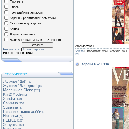
Портреты
Цветы
Фэнтазийные эпизоды
Картины религиозной тематики
Сказочные для дитей
Кошек
Других животных
Blackwork (картинки из 1-2 цветов)
формат:djvu
Результаты
|
Архив опросов
Verena
| Просмотров: 964 | Загрузок: 197 |
Всего ответов:
1582
(0)
Верена №7 1994
СПИЦЫ+КРЮЧЕК
Журнал "Да!"
[51]
Журнал "Для дам!"
[16]
Маленькая Diana
[374]
Knit&Mode
[80]
Sandra
[135]
Сабрина
[358]
Susanna
[87]
Вязание - ваше хобби
[279]
Наталья
[72]
FELICE
[103]
Золушка
[61]
Кокетка