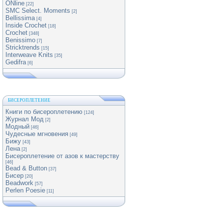
ONline
[22]
SMC Select. Moments
[2]
Bellissima
[4]
Inside Crochet
[18]
Crochet
[348]
Benissimo
[7]
Stricktrends
[15]
Interweave Knits
[35]
Gedifra
[6]
БИСЕРОПЛЕТЕНИЕ
Книги по бисероплетению
[124]
Журнал Мод
[2]
Модный
[46]
Чудесные мгновения
[49]
Бижу
[43]
Лена
[2]
Бисероплетение от азов к мастерству
[46]
Bead & Button
[37]
Бисер
[20]
Beadwork
[57]
Perlen Poesie
[11]