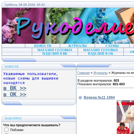
Суббота, 08.08.2026, 05:32
НОВОСТИ
ЖУРНАЛЫ
СХЕМЫ
МАГАЗИН ГОТОВЫХ
МАГАЗИН ГОТОВЫХ
О
ИЗДЕЛИЙ В ВК
ИЗДЕЛИЙ В ОК
НОВОСТИ
Главная
»
Журналы
» Журналы по в
Уважаемые пользователи,
новые схемы для вышивки
В разделе материалов
:
603
находятся
Показано материалов
:
601-603
в ВК >>
в ОК >>
Верена №11 1994
НАШ ОПРОС
Что вы предпочитаете вышивать?
Пейзажи