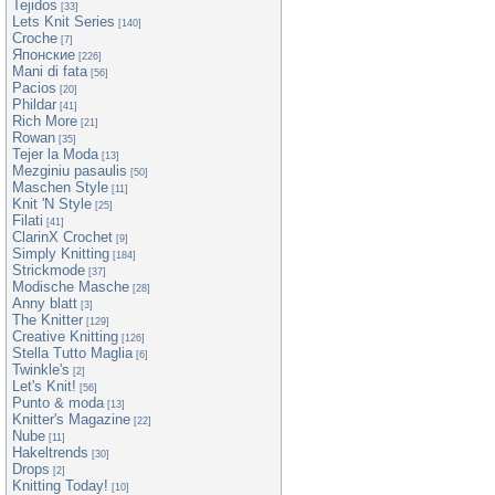
Tejidos
[33]
Lets Knit Series
[140]
Croche
[7]
Японские
[226]
Mani di fata
[56]
Pacios
[20]
Phildar
[41]
Rich More
[21]
Rowan
[35]
Tejer la Moda
[13]
Mezginiu pasaulis
[50]
Maschen Style
[11]
Knit 'N Style
[25]
Filati
[41]
ClarinX Crochet
[9]
Simply Knitting
[184]
Strickmode
[37]
Modische Masche
[28]
Anny blatt
[3]
The Knitter
[129]
Creative Knitting
[126]
Stella Tutto Maglia
[6]
Twinkle's
[2]
Let's Knit!
[56]
Punto & moda
[13]
Knitter's Magazine
[22]
Nube
[11]
Hakeltrends
[30]
Drops
[2]
Knitting Today!
[10]