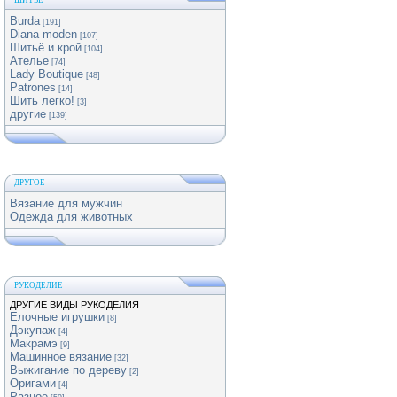
ШИТЬЕ
Burda
[191]
Diana moden
[107]
Шитьё и крой
[104]
Ателье
[74]
Lady Boutique
[48]
Patrones
[14]
Шить легко!
[3]
другие
[139]
ДРУГОЕ
Вязание для мужчин
Одежда для животных
РУКОДЕЛИЕ
ДРУГИЕ ВИДЫ РУКОДЕЛИЯ
Елочные игрушки
[8]
Дэкупаж
[4]
Макрамэ
[9]
Машинное вязание
[32]
Выжигание по дереву
[2]
Оригами
[4]
Разное