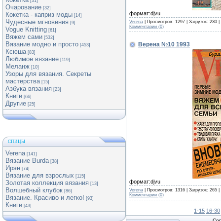
[31]
Очарование
[32]
формат:djvu
Кокетка - каприз моды
[14]
Чудесные мгновения
Verena
| Просмотров: 1297 | Загрузок: 230 
[9]
Комментарии (0)
Vogue Knitting
[61]
Вяжем сами
[532]
Вязание модно и просто
Верена №10 1993
[453]
Ксюша
[83]
Любимое вязание
[119]
Меланж
[10]
Узоры для вязания. Секреты
мастерства
[15]
Азбука вязания
[23]
Книги
[66]
Другие
[25]
СПИЦЫ
Verena
[141]
Вязание Burda
[38]
Ирэн
[74]
Вязание для взрослых
[115]
формат:djvu
Золотая коллекция вязания
[13]
Волшебный клубок
Verena
| Просмотров: 1316 | Загрузок: 265 
[86]
Комментарии (0)
Вязание. Красиво и легко!
[93]
Книги
[43]
1-15
16-30
Cop