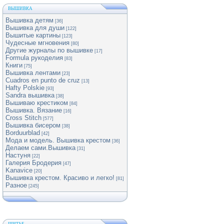
ВЫШИВКА
Вышивка детям
[36]
Вышивка для души
[122]
Вышитые картины
[123]
Чудесные мгновения
[80]
Другие журналы по вышивке
[17]
Formula рукоделия
[83]
Книги
[75]
Вышивка лентами
[23]
Cuadros en punto de cruz
[13]
Hafty Polskie
[93]
Sandra вышивка
[38]
Вышиваю крестиком
[84]
Вышивка. Вязание
[16]
Cross Stitch
[577]
Вышивка бисером
[38]
Borduurblad
[42]
Мода и модель. Вышивка крестом
[36]
Делаем сами.Вышивка
[31]
Настуня
[22]
Галерия Бродерия
[47]
Kanavice
[20]
Вышивка крестом. Красиво и легко!
[81]
Разное
[245]