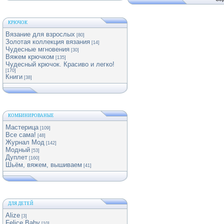
КРЮЧОК
Вязание для взрослых
[80]
Золотая коллекция вязания
[14]
Чудесные мгновения
[30]
Вяжем крючком
[135]
Чудесный крючок. Красиво и легко!
[170]
Книги
[38]
КОМБИНИРОВАНЫЕ
Мастерица
[109]
Все сама!
[48]
Журнал Мод
[142]
Модный
[53]
Дуплет
[160]
Шьём, вяжем, вышиваем
[41]
ДЛЯ ДЕТЕЙ
Alize
[3]
Felice Baby
[10]