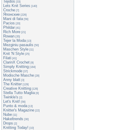
Tejidos
[33]
Lets Knit Series
[140]
Croche
[7]
Японские
[226]
Mani di fata
[56]
Pacios
[20]
Phildar
[41]
Rich More
[21]
Rowan
[35]
Tejer la Moda
[13]
Mezginiu pasaulis
[50]
Maschen Style
[11]
Knit 'N Style
[25]
Filati
[41]
ClarinX Crochet
[9]
Simply Knitting
[184]
Strickmode
[37]
Modische Masche
[28]
Anny blatt
[3]
The Knitter
[129]
Creative Knitting
[126]
Stella Tutto Maglia
[6]
Twinkle's
[2]
Let's Knit!
[56]
Punto & moda
[13]
Knitter's Magazine
[22]
Nube
[11]
Hakeltrends
[30]
Drops
[2]
Knitting Today!
[10]