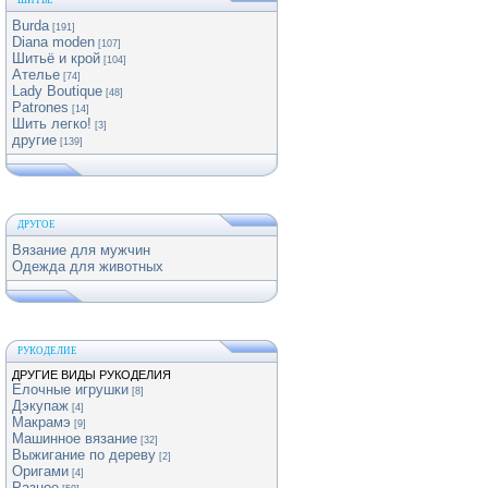
ШИТЬЕ
Burda
[191]
Diana moden
[107]
Шитьё и крой
[104]
Ателье
[74]
Lady Boutique
[48]
Patrones
[14]
Шить легко!
[3]
другие
[139]
ДРУГОЕ
Вязание для мужчин
Одежда для животных
РУКОДЕЛИЕ
ДРУГИЕ ВИДЫ РУКОДЕЛИЯ
Елочные игрушки
[8]
Дэкупаж
[4]
Макрамэ
[9]
Машинное вязание
[32]
Выжигание по дереву
[2]
Оригами
[4]
Разное