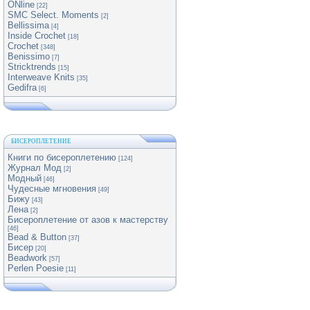
ONline
[22]
SMC Select. Moments
[2]
Bellissima
[4]
Inside Crochet
[18]
Crochet
[348]
Benissimo
[7]
Stricktrends
[15]
Interweave Knits
[35]
Gedifra
[6]
БИСЕРОПЛЕТЕНИЕ
Книги по бисероплетению
[124]
Журнал Мод
[2]
Модный
[46]
Чудесные мгновения
[49]
Бижу
[43]
Лена
[2]
Бисероплетение от азов к мастерству
[46]
Bead & Button
[37]
Бисер
[20]
Beadwork
[57]
Perlen Poesie
[11]