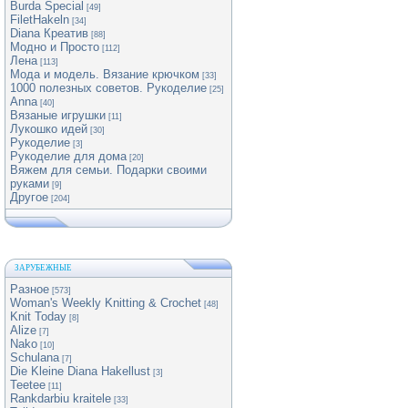
Burda Special
[49]
FiletHakeln
[34]
Diana Креатив
[88]
Модно и Просто
[112]
Лена
[113]
Мода и модель. Вязание крючком
[33]
1000 полезных советов. Рукоделие
[25]
Anna
[40]
Вязаные игрушки
[11]
Лукошко идей
[30]
Рукоделие
[3]
Рукоделие для дома
[20]
Вяжем для семьи. Подарки своими
руками
[9]
Другое
[204]
ЗАРУБЕЖНЫЕ
Разное
[573]
Woman's Weekly Knitting & Crochet
[48]
Knit Today
[8]
Alize
[7]
Nako
[10]
Schulana
[7]
Die Kleine Diana Hakellust
[3]
Teetee
[11]
Rankdarbiu kraitele
[33]