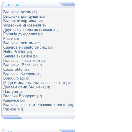
ВЫШИВКА
Вышивка детям
[36]
Вышивка для души
[122]
Вышитые картины
[123]
Чудесные мгновения
[80]
Другие журналы по вышивке
[17]
Formula рукоделия
[83]
Книги
[75]
Вышивка лентами
[23]
Cuadros en punto de cruz
[13]
Hafty Polskie
[93]
Sandra вышивка
[38]
Вышиваю крестиком
[84]
Вышивка. Вязание
[16]
Cross Stitch
[577]
Вышивка бисером
[38]
Borduurblad
[42]
Мода и модель. Вышивка крестом
[36]
Делаем сами.Вышивка
[31]
Настуня
[22]
Галерия Бродерия
[47]
Kanavice
[20]
Вышивка крестом. Красиво и легко!
[81]
Разное
[245]