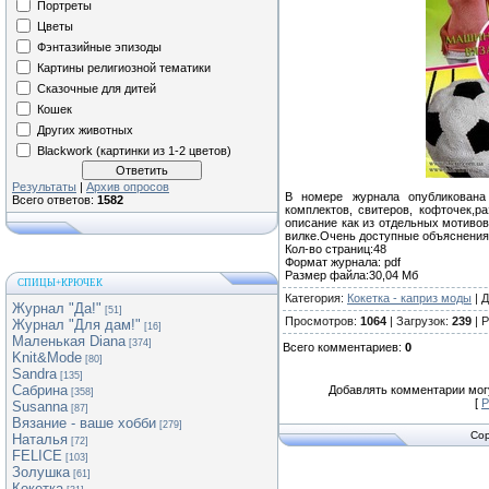
Портреты
Цветы
Фэнтазийные эпизоды
Картины религиозной тематики
Сказочные для дитей
Кошек
Других животных
Blackwork (картинки из 1-2 цветов)
Результаты
|
Архив опросов
В номере журнала опубликована
Всего ответов:
1582
комплектов, свитеров, кофточек,р
описание как из отдельных мотивов
вилке.Очень доступные объяснения
Кол-во страниц:48
Формат журнала: pdf
Размер файла:30,04 Мб
СПИЦЫ+КРЮЧЕК
Категория
:
Кокетка - каприз моды
|
Д
Журнал "Да!"
[51]
Просмотров
:
1064
|
Загрузок
:
239
|
Р
Журнал "Для дам!"
[16]
Маленькая Diana
[374]
Всего комментариев
:
0
Knit&Mode
[80]
Sandra
[135]
Сабрина
Добавлять комментарии могу
[358]
[
Р
Susanna
[87]
Вязание - ваше хобби
[279]
Cop
Наталья
[72]
FELICE
[103]
Золушка
[61]
Кокетка