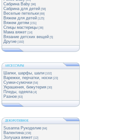
Сабрина Baby
[96]
Сабрина для детей
[58]
Веселые петельки
[69]
Вяжем для детей
[125]
Вяжем детям
[151]
Спицы мастерицы
[36]
Мама вяжет
[14]
Вязание детских вещей
[5]
Другие
[192]
АКСЕССУАРЫ
Шапки, шарфы, шали
[102]
Варежки, перчатки, носки
[23]
Сумки-сумочки
[54]
Украшения, бижутерия
[30]
Пледы, одеяла
[4]
Разное
[63]
ДЕКОРОТИВНОЕ
Susanna Рукоделие
[64]
Валентина
[158]
Золушка вяжет
[12]