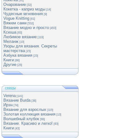
[31]
Очарование
[32]
Кокетка - каприз моды
[14]
Чудесные мгновения
[9]
Vogue Knitting
[61]
Вяжем сами
[532]
Вязание модно и просто
[453]
Ксюша
[83]
Любимое вязание
[119]
Меланж
[10]
Узоры для вязания. Секреты
мастерства
[15]
Азбука вязания
[23]
Книги
[66]
Другие
[25]
СПИЦЫ
Verena
[141]
Вязание Burda
[38]
Ирэн
[74]
Вязание для взрослых
[115]
Золотая коллекция вязания
[13]
Волшебный клубок
[86]
Вязание. Красиво и легко!
[93]
Книги
[43]