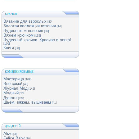
КРЮЧОК
Вязание для взрослых
[80]
Золотая коллекция вязания
[14]
Чудесные мгновения
[30]
Вяжем крючком
[135]
Чудесный крючок. Красиво и легко!
[170]
Книги
[38]
КОМБИНИРОВАНЫЕ
Мастерица
[109]
Все сама!
[48]
Журнал Мод
[142]
Модный
[53]
Дуплет
[160]
Шьём, вяжем, вышиваем
[41]
ДЛЯ ДЕТЕЙ
Alize
[3]
Felice Baby
[10]