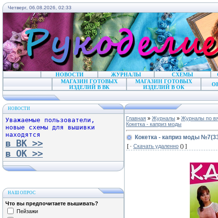
Четверг, 06.08.2026, 02:33
НОВОСТИ
ЖУРНАЛЫ
СХЕМЫ
МАГАЗИН ГОТОВЫХ
МАГАЗИН ГОТОВЫХ
О
ИЗДЕЛИЙ В ВК
ИЗДЕЛИЙ В ОК
НОВОСТИ
Главная
»
Журналы
»
Журналы по в
Уважаемые пользователи,
Кокетка - каприз моды
новые схемы для вышивки
находятся
Кокетка - каприз моды №7(33
в ВК >>
[ ·
Скачать удаленно
() ]
в ОК >>
НАШ ОПРОС
Что вы предпочитаете вышивать?
Пейзажи