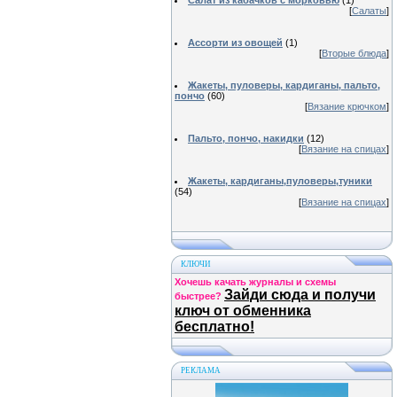
Салат из кабачков с морковью
(1)
[
Салаты
]
Ассорти из овощей
(1)
[
Вторые блюда
]
Жакеты, пуловеры, кардиганы, пальто,
пончо
(60)
[
Вязание крючком
]
Пальто, пончо, накидки
(12)
[
Вязание на спицах
]
Жакеты, кардиганы,пуловеры,туники
(54)
[
Вязание на спицах
]
КЛЮЧИ
Хочешь качать журналы и схемы
Зайди сюда и получи
быстрее?
ключ от обменника
бесплатно!
РЕКЛАМА