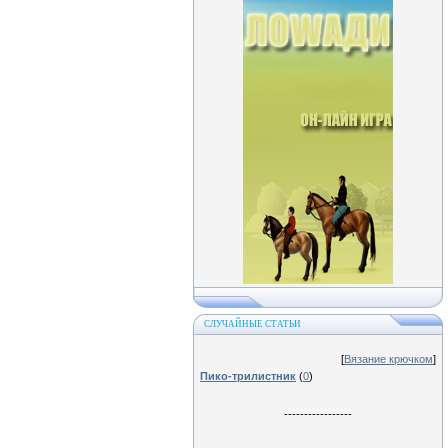
СЛУЧАЙНЫЕ СТАТЬИ
[
Вязание крючком
]
Пико-трилистник
(
0
)
-----------------