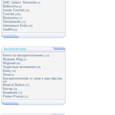
SMC Select. Moments
[2]
Bellissima
[4]
Inside Crochet
[18]
Crochet
[348]
Benissimo
[7]
Stricktrends
[15]
Interweave Knits
[35]
Gedifra
[6]
БИСЕРОПЛЕТЕНИЕ
Книги по бисероплетению
[124]
Журнал Мод
[2]
Модный
[46]
Чудесные мгновения
[49]
Бижу
[43]
Лена
[2]
Бисероплетение от азов к мастерству
[46]
Bead & Button
[37]
Бисер
[20]
Beadwork
[57]
Perlen Poesie
[11]