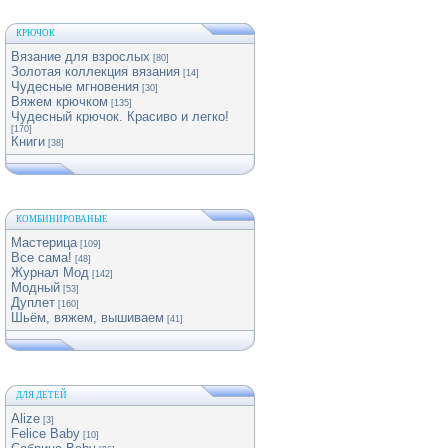
КРЮЧОК
Вязание для взрослых
[80]
Золотая коллекция вязания
[14]
Чудесные мгновения
[30]
Вяжем крючком
[135]
Чудесный крючок. Красиво и легко!
[170]
Книги
[38]
КОМБИНИРОВАНЫЕ
Мастерица
[109]
Все сама!
[48]
Журнал Мод
[142]
Модный
[53]
Дуплет
[160]
Шьём, вяжем, вышиваем
[41]
ДЛЯ ДЕТЕЙ
Alize
[3]
Felice Baby
[10]