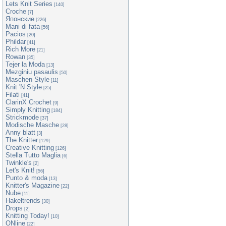
Lets Knit Series
[140]
Croche
[7]
Японские
[226]
Mani di fata
[56]
Pacios
[20]
Phildar
[41]
Rich More
[21]
Rowan
[35]
Tejer la Moda
[13]
Mezginiu pasaulis
[50]
Maschen Style
[11]
Knit 'N Style
[25]
Filati
[41]
ClarinX Crochet
[9]
Simply Knitting
[184]
Strickmode
[37]
Modische Masche
[28]
Anny blatt
[3]
The Knitter
[129]
Creative Knitting
[126]
Stella Tutto Maglia
[6]
Twinkle's
[2]
Let's Knit!
[56]
Punto & moda
[13]
Knitter's Magazine
[22]
Nube
[11]
Hakeltrends
[30]
Drops
[2]
Knitting Today!
[10]
ONline
[22]