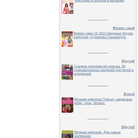
Фантазии из мохера и меланжа
-----------------
[
Вяжем сами
]
Вяжем сами 15-2010 Ажурные блузки,
кофточки, пуловеры.Спецвыпуск
-----------------
[
Другие
]
Сладкое королевство крючка. 50
очаровательных моделей для детей и
младенцев
-----------------
[
Книги
]
Вязание крючком.Платья, кардиганы,
юбки, топы, болеро.
-----------------
[
Другие
]
Вязание крючком. Для самых
маленьких