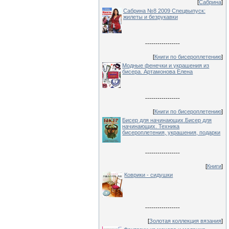
[
Сабрина
]
Сабрина №8 2009 Спецвыпуск:
жилеты и безрукавки
-----------------
[
Книги по бисероплетению
]
Модные фенечки и украшения из
бисера. Артамонова Елена
-----------------
[
Книги по бисероплетению
]
Бисер для начинающих.Бисер для
начинающих. Техника
бисероплетения, украшения, подарки
-----------------
[
Книги
]
Коврики - сидушки
-----------------
[
Золотая коллекция вязания
]