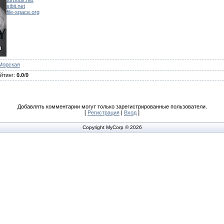
turbobit.net
sibit.net
file-space.org
Морская
йтинг
:
0.0
/
0
Добавлять комментарии могут только зарегистрированные пользователи.
[
Регистрация
|
Вход
]
Copyright MyCorp © 2026