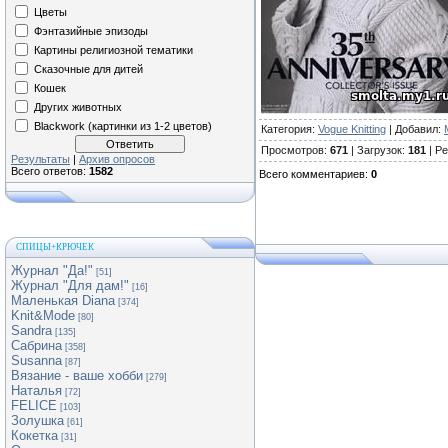
Цветы
Фэнтазийные эпизоды
Картины религиозной тематики
Сказочные для дитей
Кошек
Других животных
Blackwork (картинки из 1-2 цветов)
Категория
:
Vogue Knitting
|
Добавил
:
Просмотров
:
671
|
Загрузок
:
181
|
Ре
Результаты
|
Архив опросов
Всего ответов:
1582
Всего комментариев
:
0
СПИЦЫ+КРЮЧЕК
Журнал "Да!"
[51]
Журнал "Для дам!"
[16]
Маленькая Diana
[374]
Knit&Mode
[80]
Sandra
[135]
Сабрина
[358]
Susanna
[87]
Вязание - ваше хобби
[279]
Наталья
[72]
FELICE
[103]
Золушка
[61]
Кокетка
[31]