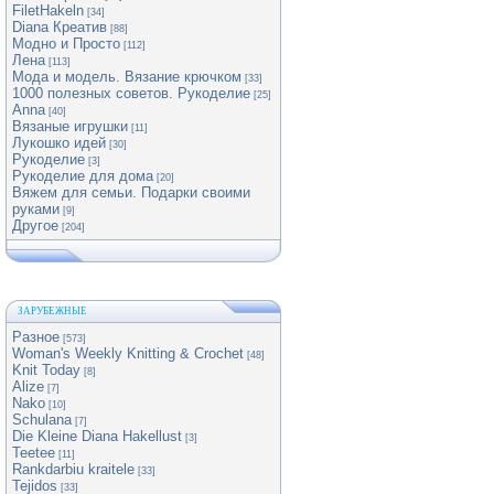
FiletHakeln
[34]
Diana Креатив
[88]
Модно и Просто
[112]
Лена
[113]
Мода и модель. Вязание крючком
[33]
1000 полезных советов. Рукоделие
[25]
Anna
[40]
Вязаные игрушки
[11]
Лукошко идей
[30]
Рукоделие
[3]
Рукоделие для дома
[20]
Вяжем для семьи. Подарки своими
руками
[9]
Другое
[204]
ЗАРУБЕЖНЫЕ
Разное
[573]
Woman's Weekly Knitting & Crochet
[48]
Knit Today
[8]
Alize
[7]
Nako
[10]
Schulana
[7]
Die Kleine Diana Hakellust
[3]
Teetee
[11]
Rankdarbiu kraitele
[33]
Tejidos
[33]