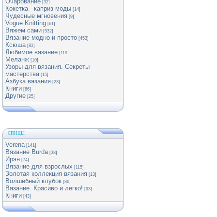
Очарование
[32]
Кокетка - каприз моды
[14]
Чудесные мгновения
[9]
Vogue Knitting
[61]
Вяжем сами
[532]
Вязание модно и просто
[453]
Ксюша
[83]
Любимое вязание
[119]
Меланж
[10]
Узоры для вязания. Секреты
мастерства
[15]
Азбука вязания
[23]
Книги
[66]
Другие
[25]
СПИЦЫ
Verena
[141]
Вязание Burda
[38]
Ирэн
[74]
Вязание для взрослых
[115]
Золотая коллекция вязания
[13]
Волшебный клубок
[86]
Вязание. Красиво и легко!
[93]
Книги
[43]