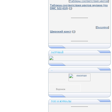
[
Таблицы соответствия цветов
]
Таблица соответствия цветов мулине (по
DMC 522-610)
(
0
)
-----------------
[
Вышивка
]
Широкий крест
(
0
)
-----------------
ЗАГРУЖАЙ
...
Воронеж
ТОП 10 ЖУРНАЛЫ
-----------------