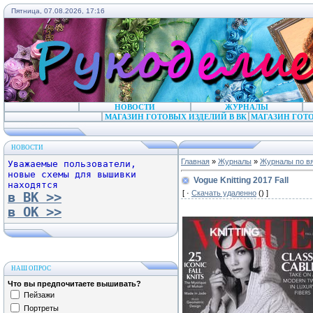
Пятница, 07.08.2026, 17:16
НОВОСТИ
ЖУРНАЛЫ
МАГАЗИН ГОТОВЫХ ИЗДЕЛИЙ В ВК
МАГАЗИН ГОТО
НОВОСТИ
Главная
»
Журналы
»
Журналы по в
Уважаемые пользователи,
новые схемы для вышивки
Vogue Knitting 2017 Fall
находятся
[ ·
Скачать удаленно
() ]
в ВК >>
в ОК >>
НАШ ОПРОС
Что вы предпочитаете вышивать?
Пейзажи
Портреты