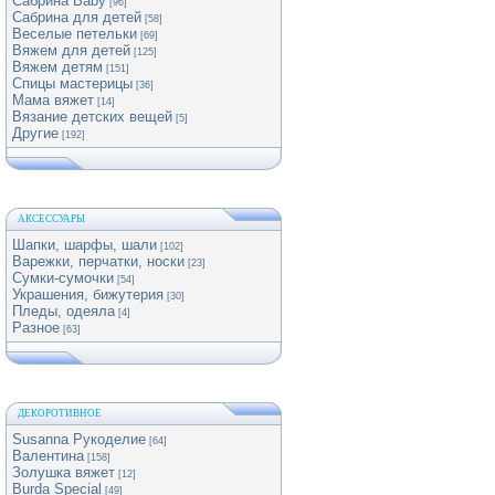
Сабрина Baby
[96]
Сабрина для детей
[58]
Веселые петельки
[69]
Вяжем для детей
[125]
Вяжем детям
[151]
Спицы мастерицы
[36]
Мама вяжет
[14]
Вязание детских вещей
[5]
Другие
[192]
АКСЕССУАРЫ
Шапки, шарфы, шали
[102]
Варежки, перчатки, носки
[23]
Сумки-сумочки
[54]
Украшения, бижутерия
[30]
Пледы, одеяла
[4]
Разное
[63]
ДЕКОРОТИВНОЕ
Susanna Рукоделие
[64]
Валентина
[158]
Золушка вяжет
[12]
Burda Special
[49]