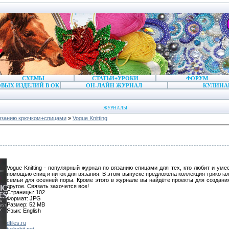
СХЕМЫ
СТАТЬИ+УРОКИ
ФОРУМ
ВЫХ ИЗДЕЛИЙ В ОК
ОН-ЛАЙН ЖУРНАЛ
КУЛИНА
ЖУРНАЛЫ
язанию крючком+спицами
»
Vogue Knitting
Vogue Knitting - популярный журнал по вязанию спицами для тех, кто любит и ум
помощью спиц и ниток для вязания. В этом выпуске предложена коллекция трикота
семьи для осенней поры. Кроме этого в журнале вы найдёте проекты для создани
другое. Связать захочется все!
Страницы: 102
Формат: JPG
Размер: 52 MB
Язык: English
dfiles.ru