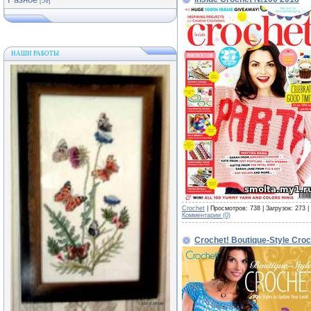
[59]
НАШИ РАБОТЫ
Crochet
| Просмотров: 738 | Загрузок: 273 
Комментарии (0)
Crochet! Boutique-Style Cro