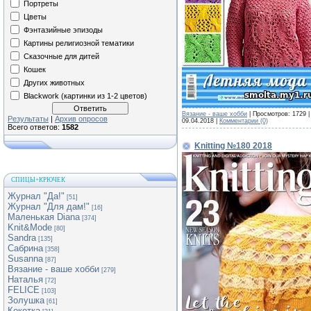
Портреты
Цветы
Фэнтазийные эпизоды
Картины религиозной тематики
Сказочные для дитей
Кошек
Других животных
Blackwork (картинки из 1-2 цветов)
Вязание - ваше хобби
| Просмотров: 1729 |
Результаты
|
Архив опросов
09.04.2018
|
Комментарии (0)
Всего ответов:
1582
Knitting №180 2018
СПИЦЫ+КРЮЧЕК
Журнал "Да!"
[51]
Журнал "Для дам!"
[16]
Маленькая Diana
[374]
Knit&Mode
[80]
Sandra
[135]
Сабрина
[358]
Susanna
[87]
Вязание - ваше хобби
[279]
Наталья
[72]
FELICE
[103]
Золушка
[61]
Кокетка