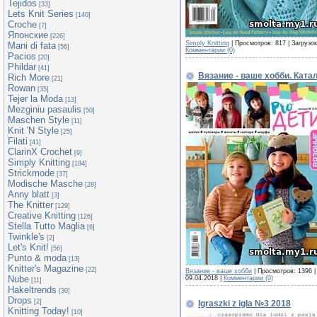
Tejidos
[33]
Lets Knit Series
[140]
Croche
[7]
Японские
[226]
Simply Knitting
| Просмотров: 817 | Загрузо
Mani di fata
[56]
Комментарии (0)
Pacios
[20]
Phildar
[41]
Вязание - ваше хобби. Ката
Rich More
[21]
Rowan
[35]
Tejer la Moda
[13]
Mezginiu pasaulis
[50]
Maschen Style
[11]
Knit 'N Style
[25]
Filati
[41]
ClarinX Crochet
[9]
Simply Knitting
[184]
Strickmode
[37]
Modische Masche
[28]
Anny blatt
[3]
The Knitter
[129]
Creative Knitting
[126]
Stella Tutto Maglia
[6]
Twinkle's
[2]
Let's Knit!
[56]
Punto & moda
[13]
Knitter's Magazine
[22]
Вязание - ваше хобби
| Просмотров: 1396 |
Nube
09.04.2018
|
Комментарии (0)
[11]
Hakeltrends
[30]
Drops
[2]
Igraszki z igla №3 2018
Knitting Today!
[10]