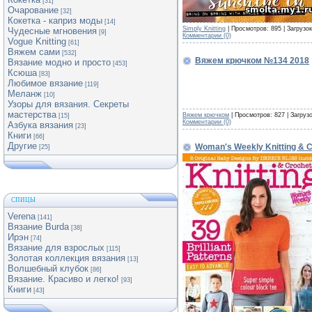
[31]
Очарование
[32]
Кокетка - каприз моды
[14]
Simply Knitting
| Просмотров: 895 | Загрузо
Чудесные мгновения
[9]
Комментарии (0)
Vogue Knitting
[61]
Вяжем сами
[532]
Вяжем крючком №134 2018
Вязание модно и просто
[453]
Ксюша
[83]
Любимое вязание
[119]
Меланж
[10]
Узоры для вязания. Секреты
мастерства
Вяжем крючком
| Просмотров: 827 | Загруз
[15]
Комментарии (0)
Азбука вязания
[23]
Книги
[66]
Другие
Woman's Weekly Knitting & 
[25]
СПИЦЫ
Verena
[141]
Вязание Burda
[38]
Ирэн
[74]
Вязание для взрослых
[115]
Золотая коллекция вязания
[13]
Волшебный клубок
[86]
Вязание. Красиво и легко!
[93]
Книги
[43]