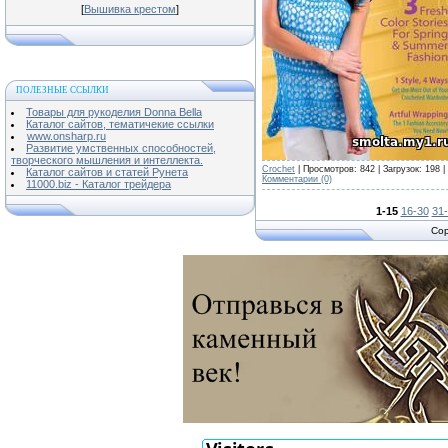
[
Вышивка крестом
]
ПОЛЕЗНЫЕ ССЫЛКИ
Товары для рукоделия Donna Bella
Каталог сайтов, тематичекие ссылки
www.onsharp.ru
Развитие умственных способностей,
творческого мышления и интеллекта.
Crochet
| Просмотров: 842 | Загрузок: 198 
Каталог сайтов и статей Рунета
Комментарии (0)
11000.biz - Каталог трейдера
1-15
16-30
31
Cop