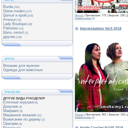
ШИТЬЕ
Burda
[191]
Diana moden
[107]
Шитьё и крой
Другое
| Просмотров: 775 | Загрузок: 236 |
[104]
Комментарии (0)
Ателье
[74]
Lady Boutique
[48]
Patrones
Interpretations Vol.5 2018
[14]
Шить легко!
[3]
другие
[139]
ДРУГОЕ
Вязание для мужчин
Одежда для животных
РУКОДЕЛИЕ
ДРУГИЕ ВИДЫ РУКОДЕЛИЯ
Елочные игрушки
[8]
Дэкупаж
[4]
Макрамэ
[9]
Машинное вязание
Разное
| Просмотров: 801 | Загрузок: 219 |
[32]
Комментарии (0)
Выжигание по дереву
[2]
Оригами
[4]
Inside Crochet №100 2018
Разное