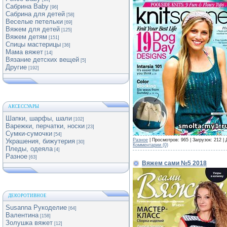
Сабрина Baby
[96]
Сабрина для детей
[58]
Веселые петельки
[69]
Вяжем для детей
[125]
Вяжем детям
[151]
Спицы мастерицы
[36]
Мама вяжет
[14]
Вязание детских вещей
[5]
Другие
[192]
АКСЕССУАРЫ
Шапки, шарфы, шали
[102]
Варежки, перчатки, носки
[23]
Сумки-сумочки
[54]
Разное
| Просмотров: 965 | Загрузок: 212 |
Украшения, бижутерия
[30]
Комментарии (0)
Пледы, одеяла
[4]
Разное
[63]
Вяжем сами №5 2018
ДЕКОРОТИВНОЕ
Susanna Рукоделие
[64]
Валентина
[158]
Золушка вяжет
[12]