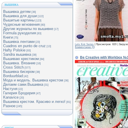
ВЫШИВКА
Вышивка детям
[36]
Вышивка для души
[122]
Вышитые картины
[123]
Чудесные мгновения
[80]
Другие журналы по вышивке
[17]
Formula рукоделия
[83]
Книги
[75]
Вышивка лентами
[23]
Lets Knit Series
| Просмотров: 820 | Загрузо
Cuadros en punto de cruz
[13]
Комментарии (0)
Hafty Polskie
[93]
Sandra вышивка
[38]
Be Creative with Workbox №
Вышиваю крестиком
[84]
Вышивка. Вязание
[16]
Cross Stitch
[577]
Вышивка бисером
[38]
Borduurblad
[42]
Мода и модель. Вышивка крестом
[36]
Делаем сами.Вышивка
[31]
Настуня
[22]
Галерия Бродерия
[47]
Kanavice
[20]
Вышивка крестом. Красиво и легко!
[81]
Разное
[245]