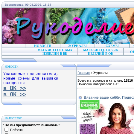
Воскресенье, 09.08.2026, 18:24
НОВОСТИ
ЖУРНАЛЫ
СХЕМЫ
МАГАЗИН ГОТОВЫХ
МАГАЗИН ГОТОВЫХ
О
ИЗДЕЛИЙ В ВК
ИЗДЕЛИЙ В ОК
НОВОСТИ
Главная
»
Журналы
Уважаемые пользователи,
новые схемы для вышивки
Всего материалов в каталоге
:
12516
находятся
Показано материалов
:
1-15
в ВК >>
в ОК >>
Вязание ваше хобби. Прил
НАШ ОПРОС
Что вы предпочитаете вышивать?
Пейзажи