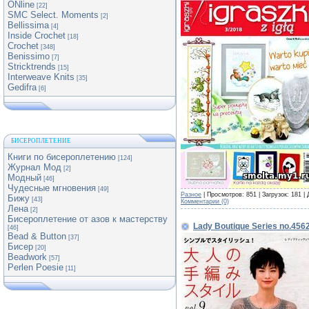
ONline
[22]
SMC Select. Moments
[2]
Bellissima
[4]
Inside Crochet
[18]
Crochet
[348]
Benissimo
[7]
Stricktrends
[15]
Interweave Knits
[35]
Gedifra
[6]
БИСЕРОПЛЕТЕНИЕ
Книги по бисероплетению
[124]
Журнал Мод
[2]
Модный
[46]
Чудесные мгновения
[49]
Разное
| Просмотров: 851 | Загрузок: 181 |
Бижу
[43]
Комментарии (0)
Лена
[2]
Бисероплетение от азов к мастерству
Lady Boutique Series no.456
[46]
Bead & Button
[37]
Бисер
[20]
Beadwork
[57]
Perlen Poesie
[11]