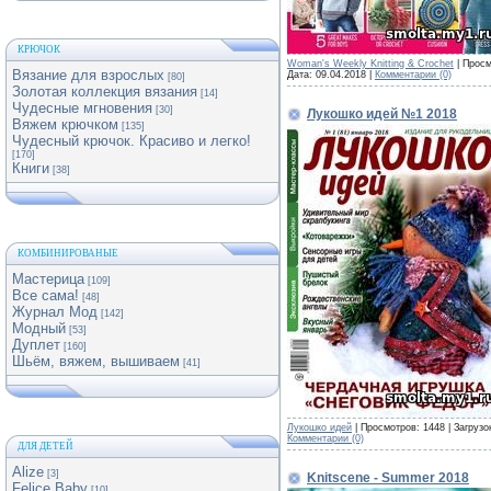
КРЮЧОК
Woman's Weekly Knitting & Crochet
| Просм
Вязание для взрослых
Дата:
09.04.2018
|
Комментарии (0)
[80]
Золотая коллекция вязания
[14]
Чудесные мгновения
[30]
Лукошко идей №1 2018
Вяжем крючком
[135]
Чудесный крючок. Красиво и легко!
[170]
Книги
[38]
КОМБИНИРОВАНЫЕ
Мастерица
[109]
Все сама!
[48]
Журнал Мод
[142]
Модный
[53]
Дуплет
[160]
Шьём, вяжем, вышиваем
[41]
Лукошко идей
| Просмотров: 1448 | Загрузо
Комментарии (0)
ДЛЯ ДЕТЕЙ
Alize
[3]
Knitscene - Summer 2018
Felice Baby
[10]