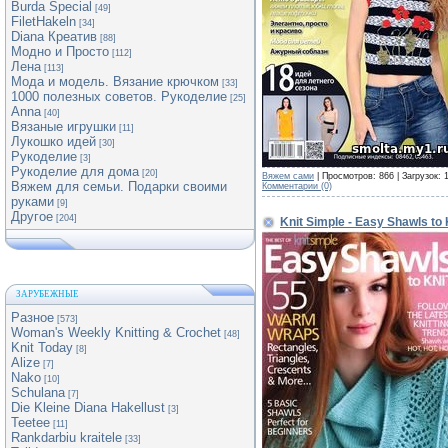
Burda Special
[49]
FiletHakeln
[34]
Diana Креатив
[88]
Модно и Просто
[112]
Лена
[113]
Мода и модель. Вязание крючком
[33]
1000 полезных советов. Рукоделие
[25]
Anna
[40]
Вязаные игрушки
[11]
Лукошко идей
[30]
Рукоделие
[3]
Рукоделие для дома
[20]
Вяжем сами
| Просмотров: 866 | Загрузок: 
Вяжем для семьи. Подарки своими
Комментарии (0)
руками
[9]
Другое
[204]
Knit Simple - Easy Shawls to 
ЗАРУБЕЖНЫЕ
Разное
[573]
Woman's Weekly Knitting & Crochet
[48]
Knit Today
[8]
Alize
[7]
Nako
[10]
Schulana
[7]
Die Kleine Diana Hakellust
[3]
Teetee
[11]
Rankdarbiu kraitele
[33]