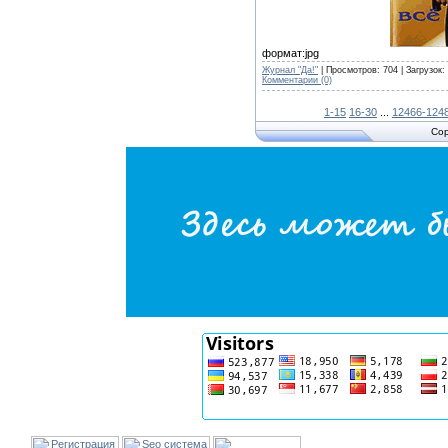
формат:jpg
Журнал "Да!"
| Просмотров: 704 | Загрузок:
Комментарии (0)
1-15
16-30
...
12466-124
Cop