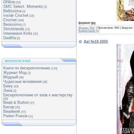
ONline
[22]
SMC Select. Moments
[2]
Bellissima
[4]
Inside Crochet
[18]
Crochet
[348]
формат:jpg
Benissimo
[7]
Журнал "Да!"
| Просмотров: 800 | Загрузок:
Stricktrends
[15]
Комментарии (0)
Interweave Knits
[35]
Gedifra
[6]
Да! №18 2005
БИСЕРОПЛЕТЕНИЕ
Книги по бисероплетению
[124]
Журнал Мод
[2]
Модный
[46]
Чудесные мгновения
[49]
Бижу
[43]
Лена
[2]
Бисероплетение от азов к мастерству
[46]
Bead & Button
[37]
Бисер
[20]
Beadwork
[57]
Perlen Poesie
[11]