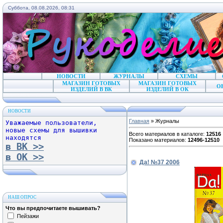
Суббота, 08.08.2026, 08:31
НОВОСТИ
ЖУРНАЛЫ
СХЕМЫ
МАГАЗИН ГОТОВЫХ
МАГАЗИН ГОТОВЫХ
О
ИЗДЕЛИЙ В ВК
ИЗДЕЛИЙ В ОК
НОВОСТИ
Главная
»
Журналы
Уважаемые пользователи,
новые схемы для вышивки
Всего материалов в каталоге
:
12516
находятся
Показано материалов
:
12496-12510
в ВК >>
в ОК >>
Да! №37 2006
НАШ ОПРОС
Что вы предпочитаете вышивать?
Пейзажи