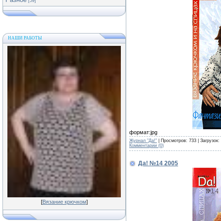
[59]
НАШИ РАБОТЫ
формат:jpg
Журнал "Да!"
| Просмотров: 733 | Загрузок:
Комментарии (0)
Да! №14 2005
[
Вязание крючком
]