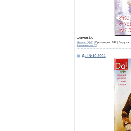
формат:jpg
Журнал "Да!"
| Просмотров: 697 | Загрузок:
Комментарии (0)
Да! №10 2004