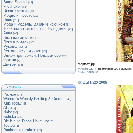
Burda Special
[49]
FiletHakeln
[34]
Diana Креатив
[88]
Модно и Просто
[112]
Лена
[113]
Мода и модель. Вязание крючком
[33]
1000 полезных советов. Рукоделие
[25]
Anna
[40]
Вязаные игрушки
[11]
Лукошко идей
[30]
Рукоделие
[3]
Рукоделие для дома
[20]
Вяжем для семьи. Подарки своими
руками
[9]
формат:jpg
Другое
[204]
Журнал "Да!"
| Просмотров: 998 | Загрузок:
Комментарии (0)
Да! №20 2005
ЗАРУБЕЖНЫЕ
Разное
[573]
Woman's Weekly Knitting & Crochet
[48]
Knit Today
[8]
Alize
[7]
Nako
[10]
Schulana
[7]
Die Kleine Diana Hakellust
[3]
Teetee
[11]
Rankdarbiu kraitele
[33]