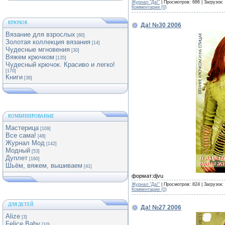
Журнал "Да!"
| Просмотров: 686 | Загрузок:
Комментарии (0)
КРЮЧОК
Да! №30 2006
Вязание для взрослых
[80]
Золотая коллекция вязания
[14]
Чудесные мгновения
[30]
Вяжем крючком
[135]
Чудесный крючок. Красиво и легко!
[170]
Книги
[38]
КОМБИНИРОВАНЫЕ
Мастерица
[109]
Все сама!
[48]
Журнал Мод
[142]
Модный
[53]
Дуплет
[160]
Шьём, вяжем, вышиваем
[41]
формат:djvu
Журнал "Да!"
| Просмотров: 824 | Загрузок:
Комментарии (0)
ДЛЯ ДЕТЕЙ
Да! №27 2006
Alize
[3]
Felice Baby
[10]