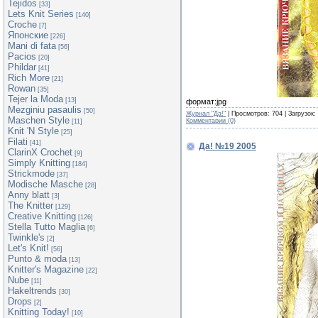
Tejidos
[33]
Lets Knit Series
[140]
Croche
[7]
Японские
[226]
Mani di fata
[56]
Pacios
[20]
Phildar
[41]
Rich More
[21]
Rowan
[35]
Tejer la Moda
[13]
формат:jpg
Mezginiu pasaulis
[50]
Журнал "Да!"
| Просмотров: 704 | Загрузок:
Maschen Style
Комментарии (0)
[11]
Knit 'N Style
[25]
Filati
[41]
Да! №19 2005
ClarinX Crochet
[9]
Simply Knitting
[184]
Strickmode
[37]
Modische Masche
[28]
Anny blatt
[3]
The Knitter
[129]
Creative Knitting
[126]
Stella Tutto Maglia
[6]
Twinkle's
[2]
Let's Knit!
[56]
Punto & moda
[13]
Knitter's Magazine
[22]
Nube
[11]
Hakeltrends
[30]
Drops
[2]
Knitting Today!
[10]