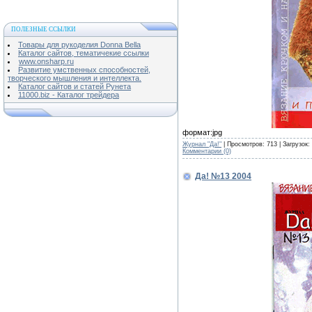
ПОЛЕЗНЫЕ ССЫЛКИ
Товары для рукоделия Donna Bella
Каталог сайтов, тематичекие ссылки
www.onsharp.ru
Развитие умственных способностей,
творческого мышления и интеллекта.
Каталог сайтов и статей Рунета
11000.biz - Каталог трейдера
формат:jpg
Журнал "Да!"
| Просмотров: 713 | Загрузок:
Комментарии (0)
Да! №13 2004