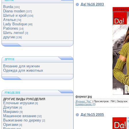
ШИТЬЕ
Да! №16 2003
Burda
[191]
Diana moden
[107]
Шитьё и крой
[104]
Ателье
[74]
Lady Boutique
[48]
Patrones
[14]
Шить легко!
[3]
другие
[139]
ДРУГОЕ
Вязание для мужчин
Одежда для животных
РУКОДЕЛИЕ
формат:jpg
ДРУГИЕ ВИДЫ РУКОДЕЛИЯ
Журнал "Да!"
| Просмотров: 794 | Загрузок:
Елочные игрушки
[8]
Комментарии (0)
Дэкупаж
[4]
Макрамэ
[9]
Да! №15 2005
Машинное вязание
[32]
Выжигание по дереву
[2]
Оригами
[4]
Разное