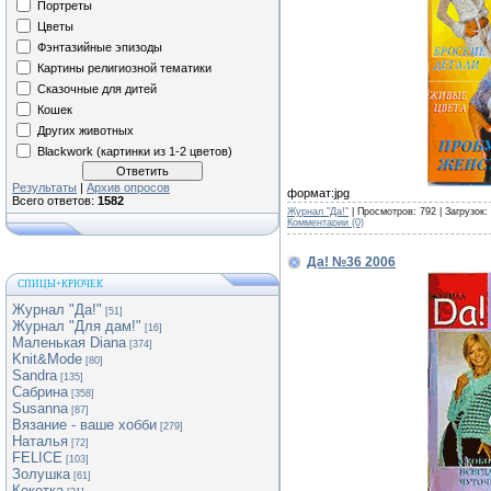
Портреты
Цветы
Фэнтазийные эпизоды
Картины религиозной тематики
Сказочные для дитей
Кошек
Других животных
Blackwork (картинки из 1-2 цветов)
Результаты
|
Архив опросов
формат:jpg
Всего ответов:
1582
Журнал "Да!"
| Просмотров: 792 | Загрузок:
Комментарии (0)
Да! №36 2006
СПИЦЫ+КРЮЧЕК
Журнал "Да!"
[51]
Журнал "Для дам!"
[16]
Маленькая Diana
[374]
Knit&Mode
[80]
Sandra
[135]
Сабрина
[358]
Susanna
[87]
Вязание - ваше хобби
[279]
Наталья
[72]
FELICE
[103]
Золушка
[61]
Кокетка