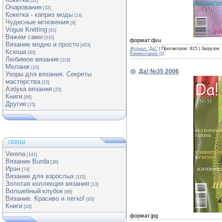
[31]
Очарование
[32]
Кокетка - каприз моды
[14]
Чудесные мгновения
[9]
Vogue Knitting
[61]
Вяжем сами
[532]
формат:djvu
Вязание модно и просто
[453]
Журнал "Да!"
| Просмотров: 815 | Загрузок:
Ксюша
[83]
Комментарии (0)
Любимое вязание
[119]
Меланж
[10]
Да! №35 2006
Узоры для вязания. Секреты
мастерства
[15]
Азбука вязания
[23]
Книги
[66]
Другие
[25]
СПИЦЫ
Verena
[141]
Вязание Burda
[38]
Ирэн
[74]
Вязание для взрослых
[115]
Золотая коллекция вязания
[13]
Волшебный клубок
[86]
Вязание. Красиво и легко!
[93]
Книги
[43]
формат:jpg