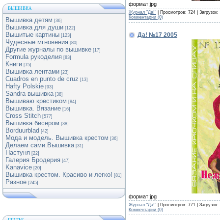
формат:jpg
ВЫШИВКА
Журнал "Да!"
| Просмотров: 724 | Загрузок:
Комментарии (0)
Вышивка детям
[36]
Вышивка для души
[122]
Вышитые картины
Да! №17 2005
[123]
Чудесные мгновения
[80]
Другие журналы по вышивке
[17]
Formula рукоделия
[83]
Книги
[75]
Вышивка лентами
[23]
Cuadros en punto de cruz
[13]
Hafty Polskie
[93]
Sandra вышивка
[38]
Вышиваю крестиком
[84]
Вышивка. Вязание
[16]
Cross Stitch
[577]
Вышивка бисером
[38]
Borduurblad
[42]
Мода и модель. Вышивка крестом
[36]
Делаем сами.Вышивка
[31]
Настуня
[22]
Галерия Бродерия
[47]
Kanavice
[20]
Вышивка крестом. Красиво и легко!
[81]
Разное
[245]
формат:jpg
Журнал "Да!"
| Просмотров: 771 | Загрузок:
Комментарии (0)