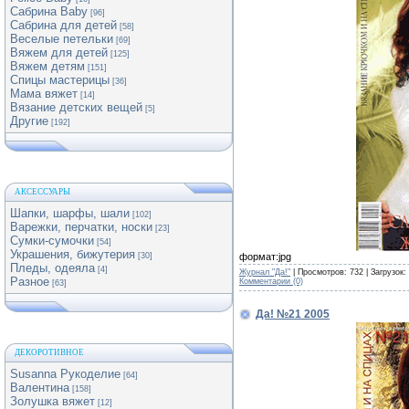
Сабрина Baby
[96]
Сабрина для детей
[58]
Веселые петельки
[69]
Вяжем для детей
[125]
Вяжем детям
[151]
Спицы мастерицы
[36]
Мама вяжет
[14]
Вязание детских вещей
[5]
Другие
[192]
АКСЕССУАРЫ
Шапки, шарфы, шали
[102]
Варежки, перчатки, носки
[23]
Сумки-сумочки
[54]
Украшения, бижутерия
формат:jpg
[30]
Пледы, одеяла
[4]
Журнал "Да!"
| Просмотров: 732 | Загрузок:
Разное
Комментарии (0)
[63]
Да! №21 2005
ДЕКОРОТИВНОЕ
Susanna Рукоделие
[64]
Валентина
[158]
Золушка вяжет
[12]