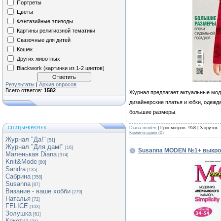
Портреты
Цветы
Фэнтазийные эпизоды
Картины религиозной тематики
Сказочные для дитей
Кошек
Других животных
Blackwork (картинки из 1-2 цветов)
Результаты
|
Архив опросов
Всего ответов:
1582
Журнал предлагает актуальные модел
дизайнерские платья и юбки, одежд
большие размеры.
Diana moden
| Просмотров: 958 | Загрузок:
СПИЦЫ+КРЮЧЕК
Комментарии (0)
Журнал "Да!"
[51]
Журнал "Для дам!"
[16]
Susanna MODEN №1+ выкро
Маленькая Diana
[374]
Knit&Mode
[80]
Sandra
[135]
Сабрина
[358]
Susanna
[87]
Вязание - ваше хобби
[279]
Наталья
[72]
FELICE
[103]
Золушка
[61]
Кокетка