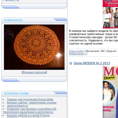
[59]
НАШИ РАБОТЫ
В номере вы найдете модели по фиг
комфортные трикотажные ткани и в
Стилистические находки - ретро 50
элегантность. Надеемся, что вы оц
сшитых по одной основе.
Diana moden
| Просмотров: 682 | Загрузок:
Комментарии (1)
Diana MODEN № 2 2013
[
Вязание крючком
]
ПОЛЕЗНЫЕ ССЫЛКИ
Товары для рукоделия Donna Bella
Каталог сайтов, тематичекие ссылки
www.onsharp.ru
Развитие умственных способностей,
творческого мышления и интеллекта.
Каталог сайтов и статей Рунета