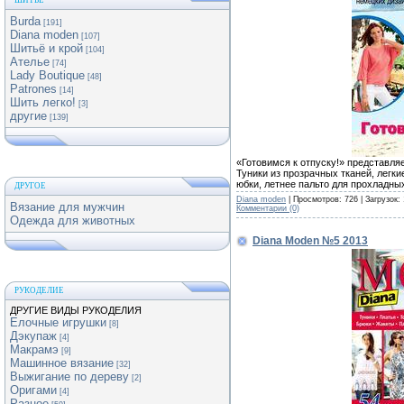
ШИТЬЕ
Burda
[191]
Diana moden
[107]
Шитьё и крой
[104]
Ателье
[74]
Lady Boutique
[48]
Patrones
[14]
Шить легко!
[3]
другие
[139]
«Готовимся к отпуску!» представля
Туники из прозрачных тканей, легки
юбки, летнее пальто для прохладны
ДРУГОЕ
Diana moden
| Просмотров: 726 | Загрузок:
Вязание для мужчин
Комментарии (0)
Одежда для животных
Diana Moden №5 2013
РУКОДЕЛИЕ
ДРУГИЕ ВИДЫ РУКОДЕЛИЯ
Елочные игрушки
[8]
Дэкупаж
[4]
Макрамэ
[9]
Машинное вязание
[32]
Выжигание по дереву
[2]
Оригами
[4]
Разное