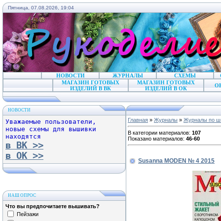
Пятница, 07.08.2026, 19:04
НОВОСТИ
ЖУРНАЛЫ
СХЕМЫ
МАГАЗИН ГОТОВЫХ
МАГАЗИН ГОТОВЫХ
О
ИЗДЕЛИЙ В ВК
ИЗДЕЛИЙ В ОК
НОВОСТИ
Главная
»
Журналы
»
Журналы по ш
Уважаемые пользователи,
новые схемы для вышивки
В категории материалов
:
107
находятся
Показано материалов
:
46-60
в ВК >>
в ОК >>
Susanna MODEN № 4 2015
НАШ ОПРОС
Что вы предпочитаете вышивать?
Пейзажи