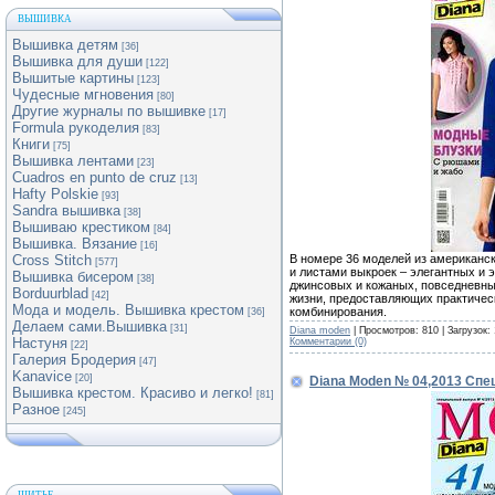
ВЫШИВКА
Вышивка детям
[36]
Вышивка для души
[122]
Вышитые картины
[123]
Чудесные мгновения
[80]
Другие журналы по вышивке
[17]
Formula рукоделия
[83]
Книги
[75]
Вышивка лентами
[23]
Cuadros en punto de cruz
[13]
Hafty Polskie
[93]
Sandra вышивка
[38]
Вышиваю крестиком
[84]
Вышивка. Вязание
[16]
В номере 36 моделей из американск
Cross Stitch
[577]
и листами выкроек – элегантных и 
Вышивка бисером
[38]
джинсовых и кожаных, повседневных
Borduurblad
[42]
жизни, предоставляющих практичес
Мода и модель. Вышивка крестом
комбинирования.
[36]
Делаем сами.Вышивка
[31]
Diana moden
| Просмотров: 810 | Загрузок:
Настуня
Комментарии (0)
[22]
Галерия Бродерия
[47]
Kanavice
[20]
Diana Moden № 04,2013 Спе
Вышивка крестом. Красиво и легко!
[81]
Разное
[245]