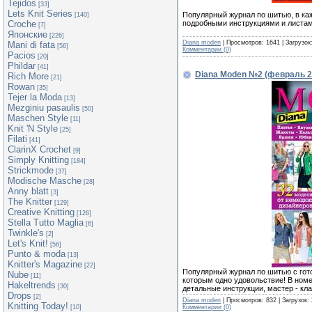
Tejidos
[33]
Lets Knit Series
Популярный журнал по шитью, в ка
[140]
подробными инструкциями и листам
Croche
[7]
Японские
[226]
Diana moden
| Просмотров: 1641 | Загрузок
Mani di fata
[56]
Комментарии (0)
Pacios
[20]
Phildar
[41]
Diana Moden №2 (февраль 2
Rich More
[21]
Rowan
[35]
Tejer la Moda
[13]
Mezginiu pasaulis
[50]
Maschen Style
[11]
Knit 'N Style
[25]
Filati
[41]
ClarinX Crochet
[9]
Simply Knitting
[184]
Strickmode
[37]
Modische Masche
[28]
Anny blatt
[3]
The Knitter
[129]
Creative Knitting
[126]
Stella Tutto Maglia
[6]
Twinkle's
[2]
Let's Knit!
[56]
Punto & moda
[13]
Knitter's Magazine
[22]
Популярный журнал по шитью с гот
Nube
[11]
которым одно удовольствие! В номе
Hakeltrends
[30]
детальные инструкции, мастер - кла
Drops
[2]
Diana moden
| Просмотров: 832 | Загрузок:
Knitting Today!
Комментарии (0)
[10]