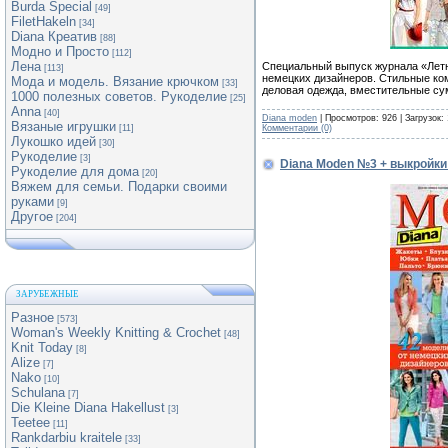
Burda Special
[49]
FiletHakeln
[34]
Diana Креатив
[88]
Модно и Просто
[112]
Лена
Специальный выпуск журнала «Летн
[113]
немецких дизайнеров. Стильные ком
Мода и модель. Вязание крючком
[33]
деловая одежда, вместительные су
1000 полезных советов. Рукоделие
[25]
Anna
[40]
Diana moden
| Просмотров: 926 | Загрузок:
Вязаные игрушки
Комментарии (0)
[11]
Лукошко идей
[30]
Рукоделие
[3]
Diana Moden №3 + выкройки
Рукоделие для дома
[20]
Вяжем для семьи. Подарки своими
руками
[9]
Другое
[204]
ЗАРУБЕЖНЫЕ
Разное
[573]
Woman's Weekly Knitting & Crochet
[48]
Knit Today
[8]
Alize
[7]
Nako
[10]
Schulana
[7]
Die Kleine Diana Hakellust
[3]
Teetee
[11]
Rankdarbiu kraitele
[33]