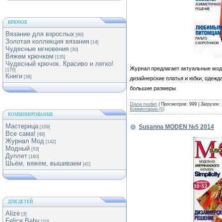
КРЮЧОК
Вязание для взрослых
[80]
Золотая коллекция вязания
[14]
Чудесные мгновения
[30]
Вяжем крючком
[135]
Чудесный крючок. Красиво и легко!
Журнал предлагает актуальные модел
[170]
Книги
[38]
дизайнерские платья и юбки, одежд
большие размеры
Diana moden
| Просмотров: 999 | Загрузок:
Комментарии (0)
КОМБИНИРОВАНЫЕ
Мастерица
Susanna MODEN №5 2014
[109]
Все сама!
[48]
Журнал Мод
[142]
Модный
[53]
Дуплет
[160]
Шьём, вяжем, вышиваем
[41]
ДЛЯ ДЕТЕЙ
Alize
[3]
Felice Baby
[10]