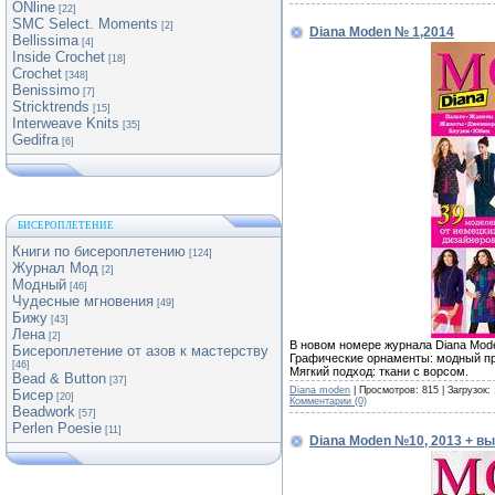
ONline
[22]
SMC Select. Moments
[2]
Diana Moden № 1,2014
Bellissima
[4]
Inside Crochet
[18]
Crochet
[348]
Benissimo
[7]
Stricktrends
[15]
Interweave Knits
[35]
Gedifra
[6]
БИСЕРОПЛЕТЕНИЕ
Книги по бисероплетению
[124]
Журнал Мод
[2]
Модный
[46]
Чудесные мгновения
[49]
Бижу
[43]
Лена
[2]
В новом номере журнала Diana Mod
Бисероплетение от азов к мастерству
Графические орнаменты: модный пр
[46]
Мягкий подход: ткани с ворсом.
Bead & Button
[37]
Diana moden
| Просмотров: 815 | Загрузок:
Бисер
[20]
Комментарии (0)
Beadwork
[57]
Perlen Poesie
[11]
Diana Moden №10, 2013 + в