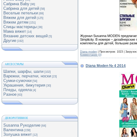
Сабрина Baby
[96]
Сабрина для детей
[58]
Веселые петельки
[69]
Вяжем для детей
[125]
Вяжем детям
[151]
Спицы мастерицы
[36]
Мама вяжет
[14]
Вязание детских вещей
Журнал Susanna MODEN предлагает 
[5]
Simplicity. В номере – дизайнерски
Другие
[192]
комплекты для детей, большие раз
Diana moden
| Просмотров: 1023 | Загрузок
Комментарии (0)
АКСЕССУАРЫ
Diana Moden № 4 2014
Шапки, шарфы, шали
[102]
Варежки, перчатки, носки
[23]
Сумки-сумочки
[54]
Украшения, бижутерия
[30]
Пледы, одеяла
[4]
Разное
[63]
ДЕКОРОТИВНОЕ
Susanna Рукоделие
[64]
Валентина
[158]
Золушка вяжет
[12]